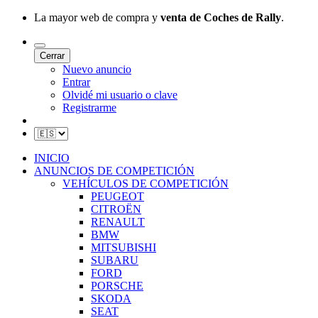
La mayor web de compra y
venta de Coches de Rally
.
Cerrar
Nuevo anuncio
Entrar
Olvidé mi usuario o clave
Registrarme
INICIO
ANUNCIOS DE COMPETICIÓN
VEHÍCULOS DE COMPETICIÓN
PEUGEOT
CITROËN
RENAULT
BMW
MITSUBISHI
SUBARU
FORD
PORSCHE
SKODA
SEAT