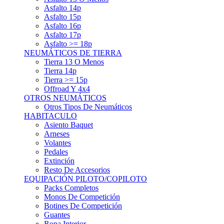
Asfalto 15p
Asfalto 16p
Asfalto 17p
Asfalto >= 18p
NEUMÁTICOS DE TIERRA
Tierra 13 O Menos
Tierra 14p
Tierra >= 15p
Offroad Y 4x4
OTROS NEUMÁTICOS
Otros Tipos De Neumáticos
HABITACULO
Asiento Baquet
Arneses
Volantes
Pedales
Extinción
Resto De Accesorios
EQUIPACIÓN PILOTO/COPILOTO
Packs Completos
Monos De Competición
Botines De Competición
Guantes
Ropa Interior
Cascos