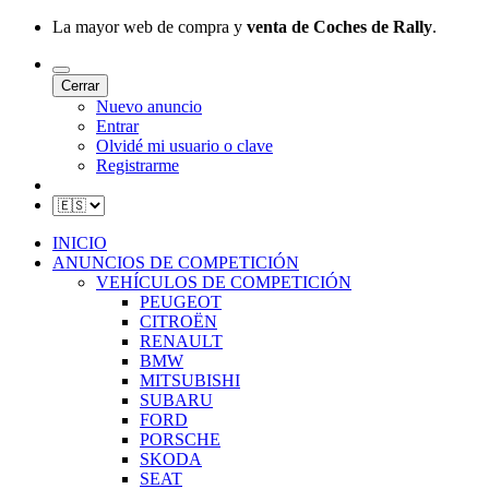
La mayor web de compra y
venta de Coches de Rally
.
Cerrar
Nuevo anuncio
Entrar
Olvidé mi usuario o clave
Registrarme
INICIO
ANUNCIOS DE COMPETICIÓN
VEHÍCULOS DE COMPETICIÓN
PEUGEOT
CITROËN
RENAULT
BMW
MITSUBISHI
SUBARU
FORD
PORSCHE
SKODA
SEAT