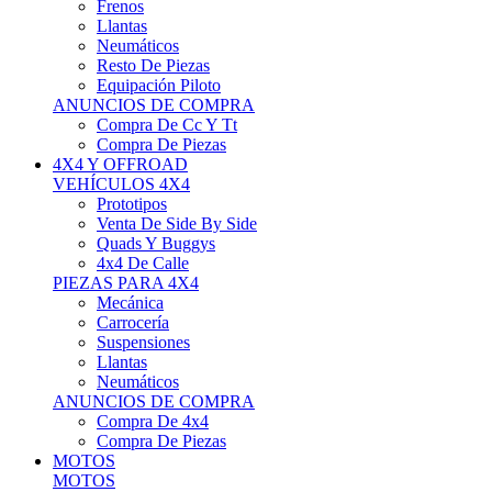
Neumáticos
Resto De Piezas
Equipación Piloto
ANUNCIOS DE COMPRA
Compra De Cc Y Tt
Compra De Piezas
4X4 Y OFFROAD
VEHÍCULOS 4X4
Prototipos
Venta De Side By Side
Quads Y Buggys
4x4 De Calle
PIEZAS PARA 4X4
Mecánica
Carrocería
Suspensiones
Llantas
Neumáticos
ANUNCIOS DE COMPRA
Compra De 4x4
Compra De Piezas
MOTOS
MOTOS
Motos De Circuito