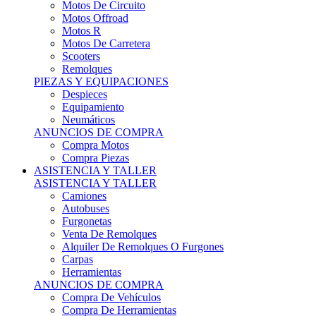
Motos Offroad
Motos R
Motos De Carretera
Scooters
Remolques
PIEZAS Y EQUIPACIONES
Despieces
Equipamiento
Neumáticos
ANUNCIOS DE COMPRA
Compra Motos
Compra Piezas
ASISTENCIA Y TALLER
ASISTENCIA Y TALLER
Camiones
Autobuses
Furgonetas
Venta De Remolques
Alquiler De Remolques O Furgones
Carpas
Herramientas
ANUNCIOS DE COMPRA
Compra De Vehículos
Compra De Herramientas