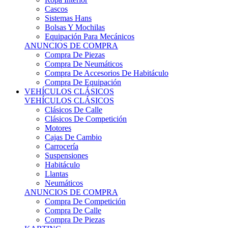
Sistemas Hans
Bolsas Y Mochilas
Equipación Para Mecánicos
ANUNCIOS DE COMPRA
Compra De Piezas
Compra De Neumáticos
Compra De Accesorios De Habitáculo
Compra De Equipación
VEHÍCULOS CLÁSICOS
VEHÍCULOS CLÁSICOS
Clásicos De Calle
Clásicos De Competición
Motores
Cajas De Cambio
Carrocería
Suspensiones
Habitáculo
Llantas
Neumáticos
ANUNCIOS DE COMPRA
Compra De Competición
Compra De Calle
Compra De Piezas
KARTING
KARTING