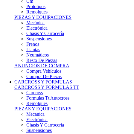
Remolques
PIEZAS Y EQUIPACIONES
Mecánica
Electrónica
Chasis Y Carrocería
Suspensiones
Frenos
Llantas
Neumáticos
Resto De Piezas
ANUNCIOS DE COMPRA
Compra Vehículos
Compra De Piezas
CARCROSS Y FÓRMULAS
CARCROSS Y FORMULAS TT
Carcross
Formulas Tt Autocross
Remolques
PIEZAS Y EQUIPACIONES
Mecanica
Electrónica
Chasis Y Carrocería
Suspensiones
Frenos
Llantas