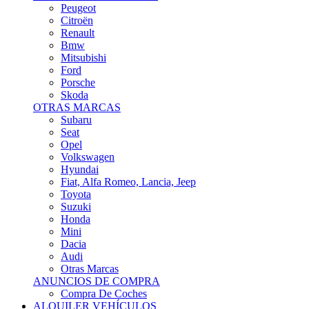
Citroën
Renault
Bmw
Mitsubishi
Ford
Porsche
Skoda
OTRAS MARCAS
Subaru
Seat
Opel
Volkswagen
Hyundai
Fiat, Alfa Romeo, Lancia, Jeep
Toyota
Suzuki
Honda
Mini
Dacia
Audi
Otras Marcas
ANUNCIOS DE COMPRA
Compra De Coches
ALQUILER VEHÍCULOS
ALQUILER VEHÍCULOS