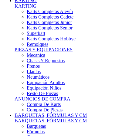
Karts Completos Alevín
Karts Completos Cadete
Karts Completos Junior
Karts Completos Senior
Superkart
Karts Completos Hobbye
Remolques
PIEZAS Y EQUIPACIONES
Mecanica
Chasis Y Repuestos
Frenos
Llantas
Neumáticos
Equipación Adultos
Equipación Niños
Resto De Piezas
ANUNCIOS DE COMPRA
Compra De Karts
Compra De Piezas
BARQUETAS, FÓRMULAS Y CM
BARQUETAS, FÓRMULAS Y CM
Barquetas
Fórmulas
Cm
Prototipos