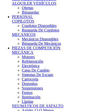
Ofertas
Búsquedas
PERSONAL
COPILOTOS
Copilotos Disponibles
Busqueda De Copilotos
MECANICOS
Mecánicos Disponibles
Búsqueda De Mecánicos
PIEZAS DE COMPETICIÓN
MECÁNICA
Motores
Refrigeración
Electrónica
Cajas De Cambio
Sistemas De Escape
Carrocería
Depositos
Suspensiones
Frenos
Iluminación
Llantas
NEUMÁTICOS DE ASFALTO
Asfalto 13 O Menos
Asfalto 14p