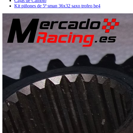
Cajas de Cambio
Kit piñones de 5ª sman 36x32 saxo trofeo be4