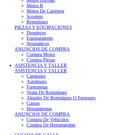
Motos Offroad
Motos R
Motos De Carretera
Scooters
Remolques
PIEZAS Y EQUIPACIONES
Despieces
Equipamiento
Neumáticos
ANUNCIOS DE COMPRA
Compra Motos
Compra Piezas
ASISTENCIA Y TALLER
ASISTENCIA Y TALLER
Camiones
Autobuses
Furgonetas
Venta De Remolques
Alquiler De Remolques O Furgones
Carpas
Herramientas
ANUNCIOS DE COMPRA
Compra De Vehículos
Compra De Herramientas