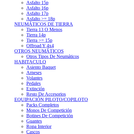
Asfalto 15p
Asfalto 16p
Asfalto 17p
Asfalto >= 18p
NEUMÁTICOS DE TIERRA
Tierra 13 O Menos
Tierra 14p
Tierra >= 15p
Offroad Y 4x4
OTROS NEUMÁTICOS
Otros Tipos De Neumáticos
HABITACULO
Asiento Baquet
Arneses
Volantes
Pedales
Extinción
Resto De Accesorios
EQUIPACIÓN PILOTO/COPILOTO
Packs Completos
Monos De Competición
Botines De Competición
Guantes
Ropa Interior
Cascos