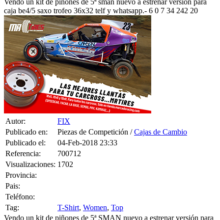
Vendo un kit de piñones de 5ª sman nuevo a estrenar versión para
caja be4/5 saxo trofeo 36x32 telf y whatsapp.- 6 0 7 34 242 20
Autor:
FIX
Publicado en:
Piezas de Competición /
Cajas de Cambio
Publicado el:
04-Feb-2018 23:33
Referencia:
700712
Visualizaciones:
1702
Provincia:
Pais:
Teléfono:
Tag:
T-Shirt
,
Women
,
Top
Vendo un kit de piñones de 5ª SMAN nuevo a estrenar versión para