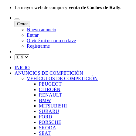
La mayor web de compra y
venta de Coches de Rally
.
Cerrar
Nuevo anuncio
Entrar
Olvidé mi usuario o clave
Registrarme
INICIO
ANUNCIOS DE COMPETICIÓN
VEHÍCULOS DE COMPETICIÓN
PEUGEOT
CITROËN
RENAULT
BMW
MITSUBISHI
SUBARU
FORD
PORSCHE
SKODA
SEAT