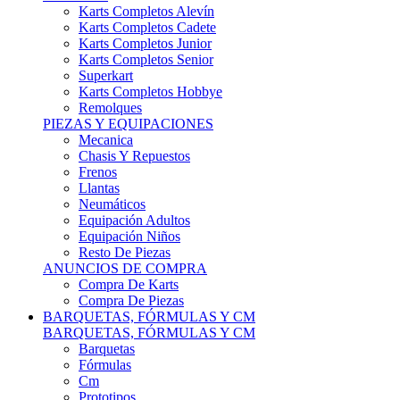
Karts Completos Alevín
Karts Completos Cadete
Karts Completos Junior
Karts Completos Senior
Superkart
Karts Completos Hobbye
Remolques
PIEZAS Y EQUIPACIONES
Mecanica
Chasis Y Repuestos
Frenos
Llantas
Neumáticos
Equipación Adultos
Equipación Niños
Resto De Piezas
ANUNCIOS DE COMPRA
Compra De Karts
Compra De Piezas
BARQUETAS, FÓRMULAS Y CM
BARQUETAS, FÓRMULAS Y CM
Barquetas
Fórmulas
Cm
Prototipos