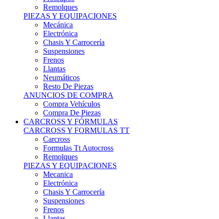
Remolques
PIEZAS Y EQUIPACIONES
Mecánica
Electrónica
Chasis Y Carrocería
Suspensiones
Frenos
Llantas
Neumáticos
Resto De Piezas
ANUNCIOS DE COMPRA
Compra Vehículos
Compra De Piezas
CARCROSS Y FÓRMULAS
CARCROSS Y FORMULAS TT
Carcross
Formulas Tt Autocross
Remolques
PIEZAS Y EQUIPACIONES
Mecanica
Electrónica
Chasis Y Carrocería
Suspensiones
Frenos
Llantas