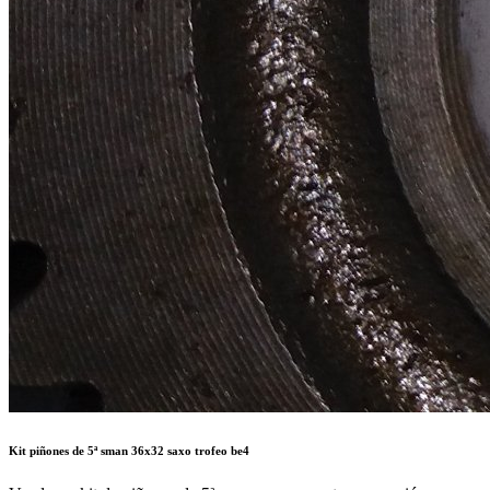
Kit piñones de 5ª sman 36x32 saxo trofeo be4