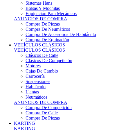
Sistemas Hans
Bolsas Y Mochilas
Equipación Para Mecánicos
ANUNCIOS DE COMPRA
Compra De Piezas
Compra De Neumáticos
Compra De Accesorios De Habitáculo
Compra De Equipación
VEHÍCULOS CLÁSICOS
VEHÍCULOS CLÁSICOS
Clásicos De Calle
Clásicos De Competición
Motores
Cajas De Cambio
Carrocería
Suspensiones
Habitáculo
Llantas
Neumáticos
ANUNCIOS DE COMPRA
Compra De Competición
Compra De Calle
Compra De Piezas
KARTING
KARTING