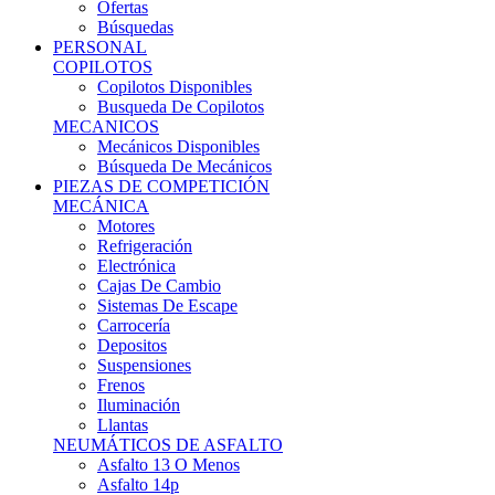
Ofertas
Búsquedas
PERSONAL
COPILOTOS
Copilotos Disponibles
Busqueda De Copilotos
MECANICOS
Mecánicos Disponibles
Búsqueda De Mecánicos
PIEZAS DE COMPETICIÓN
MECÁNICA
Motores
Refrigeración
Electrónica
Cajas De Cambio
Sistemas De Escape
Carrocería
Depositos
Suspensiones
Frenos
Iluminación
Llantas
NEUMÁTICOS DE ASFALTO
Asfalto 13 O Menos
Asfalto 14p