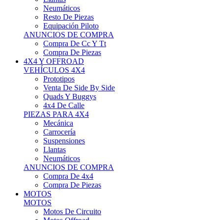
Neumáticos
Resto De Piezas
Equipación Piloto
ANUNCIOS DE COMPRA
Compra De Cc Y Tt
Compra De Piezas
4X4 Y OFFROAD
VEHÍCULOS 4X4
Prototipos
Venta De Side By Side
Quads Y Buggys
4x4 De Calle
PIEZAS PARA 4X4
Mecánica
Carrocería
Suspensiones
Llantas
Neumáticos
ANUNCIOS DE COMPRA
Compra De 4x4
Compra De Piezas
MOTOS
MOTOS
Motos De Circuito