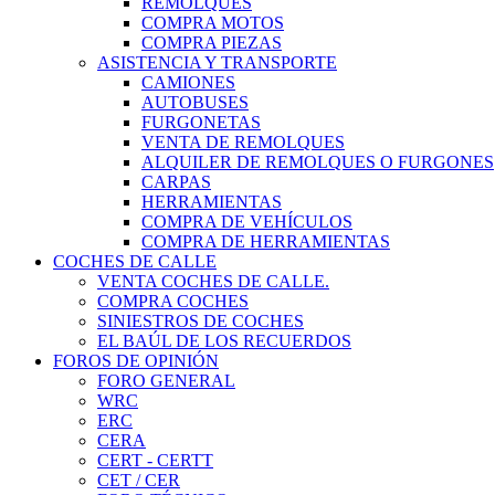
REMOLQUES
COMPRA MOTOS
COMPRA PIEZAS
ASISTENCIA Y TRANSPORTE
CAMIONES
AUTOBUSES
FURGONETAS
VENTA DE REMOLQUES
ALQUILER DE REMOLQUES O FURGONES
CARPAS
HERRAMIENTAS
COMPRA DE VEHÍCULOS
COMPRA DE HERRAMIENTAS
COCHES DE CALLE
VENTA COCHES DE CALLE.
COMPRA COCHES
SINIESTROS DE COCHES
EL BAÚL DE LOS RECUERDOS
FOROS DE OPINIÓN
FORO GENERAL
WRC
ERC
CERA
CERT - CERTT
CET / CER