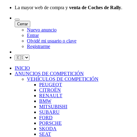
La mayor web de compra y
venta de Coches de Rally
.
Cerrar
Nuevo anuncio
Entrar
Olvidé mi usuario o clave
Registrarme
INICIO
ANUNCIOS DE COMPETICIÓN
VEHÍCULOS DE COMPETICIÓN
PEUGEOT
CITROËN
RENAULT
BMW
MITSUBISHI
SUBARU
FORD
PORSCHE
SKODA
SEAT