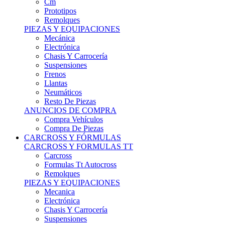
Remolques
PIEZAS Y EQUIPACIONES
Mecánica
Electrónica
Chasis Y Carrocería
Suspensiones
Frenos
Llantas
Neumáticos
Resto De Piezas
ANUNCIOS DE COMPRA
Compra Vehículos
Compra De Piezas
CARCROSS Y FÓRMULAS
CARCROSS Y FORMULAS TT
Carcross
Formulas Tt Autocross
Remolques
PIEZAS Y EQUIPACIONES
Mecanica
Electrónica
Chasis Y Carrocería
Suspensiones
Frenos
Llantas