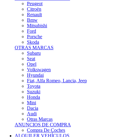
Citroën
Renault
Bmw
Mitsubishi
Ford
Porsche
Skoda
OTRAS MARCAS
Subaru
Seat
Opel
Volkswagen
Hyundai
Fiat, Alfa Romeo, Lancia, Jeep
Toyota
Suzuki
Honda
Mini
Dacia
Audi
Otras Marcas
ANUNCIOS DE COMPRA
Compra De Coches
ALQUILER VEHÍCULOS
ALQUILER VEHÍCULOS