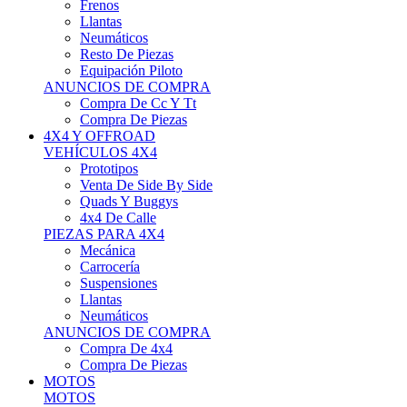
Neumáticos
Resto De Piezas
Equipación Piloto
ANUNCIOS DE COMPRA
Compra De Cc Y Tt
Compra De Piezas
4X4 Y OFFROAD
VEHÍCULOS 4X4
Prototipos
Venta De Side By Side
Quads Y Buggys
4x4 De Calle
PIEZAS PARA 4X4
Mecánica
Carrocería
Suspensiones
Llantas
Neumáticos
ANUNCIOS DE COMPRA
Compra De 4x4
Compra De Piezas
MOTOS
MOTOS
Motos De Circuito