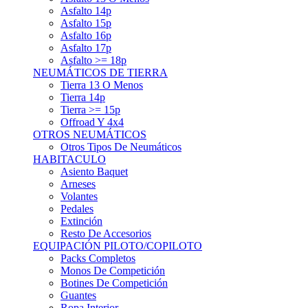
Asfalto 15p
Asfalto 16p
Asfalto 17p
Asfalto >= 18p
NEUMÁTICOS DE TIERRA
Tierra 13 O Menos
Tierra 14p
Tierra >= 15p
Offroad Y 4x4
OTROS NEUMÁTICOS
Otros Tipos De Neumáticos
HABITACULO
Asiento Baquet
Arneses
Volantes
Pedales
Extinción
Resto De Accesorios
EQUIPACIÓN PILOTO/COPILOTO
Packs Completos
Monos De Competición
Botines De Competición
Guantes
Ropa Interior
Cascos