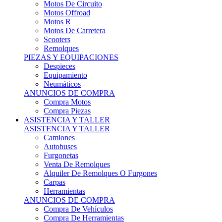
Motos Offroad
Motos R
Motos De Carretera
Scooters
Remolques
PIEZAS Y EQUIPACIONES
Despieces
Equipamiento
Neumáticos
ANUNCIOS DE COMPRA
Compra Motos
Compra Piezas
ASISTENCIA Y TALLER
ASISTENCIA Y TALLER
Camiones
Autobuses
Furgonetas
Venta De Remolques
Alquiler De Remolques O Furgones
Carpas
Herramientas
ANUNCIOS DE COMPRA
Compra De Vehículos
Compra De Herramientas