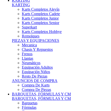
Karts Completos Alevín
Karts Completos Cadete
Karts Completos Junior
Karts Completos Senior
Superkart
Karts Completos Hobbye
Remolques
PIEZAS Y EQUIPACIONES
Mecanica
Chasis Y Repuestos
Frenos
Llantas
Neumáticos
Equipación Adultos
Equipación Niños
Resto De Piezas
ANUNCIOS DE COMPRA
Compra De Karts
Compra De Piezas
BARQUETAS, FÓRMULAS Y CM
BARQUETAS, FÓRMULAS Y CM
Barquetas
Fórmulas
Cm
Prototipos