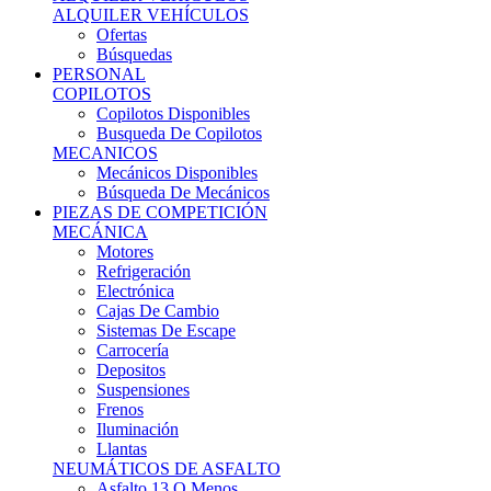
Ofertas
Búsquedas
PERSONAL
COPILOTOS
Copilotos Disponibles
Busqueda De Copilotos
MECANICOS
Mecánicos Disponibles
Búsqueda De Mecánicos
PIEZAS DE COMPETICIÓN
MECÁNICA
Motores
Refrigeración
Electrónica
Cajas De Cambio
Sistemas De Escape
Carrocería
Depositos
Suspensiones
Frenos
Iluminación
Llantas
NEUMÁTICOS DE ASFALTO
Asfalto 13 O Menos
Asfalto 14p