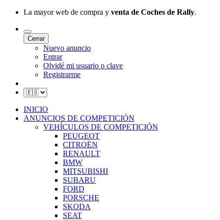
La mayor web de compra y
venta de Coches de Rally
.
Cerrar
Nuevo anuncio
Entrar
Olvidé mi usuario o clave
Registrarme
INICIO
ANUNCIOS DE COMPETICIÓN
VEHÍCULOS DE COMPETICIÓN
PEUGEOT
CITROËN
RENAULT
BMW
MITSUBISHI
SUBARU
FORD
PORSCHE
SKODA
SEAT