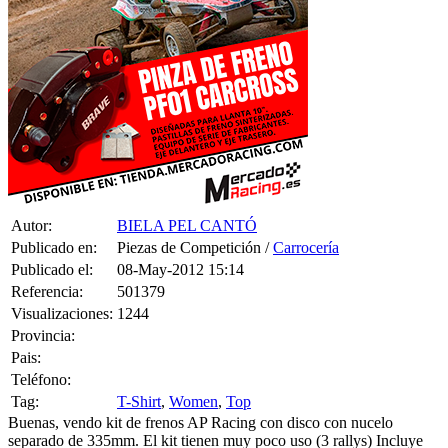
Autor:
BIELA PEL CANTÓ
Publicado en:
Piezas de Competición /
Carrocería
Publicado el:
08-May-2012 15:14
Referencia:
501379
Visualizaciones:
1244
Provincia:
Pais:
Teléfono:
Tag:
T-Shirt
,
Women
,
Top
Buenas, vendo kit de frenos AP Racing con disco con nucelo
separado de 335mm. El kit tienen muy poco uso (3 rallys) Incluye
soporte para mangueta citroen o Puegeot. Precio 1500€ portes