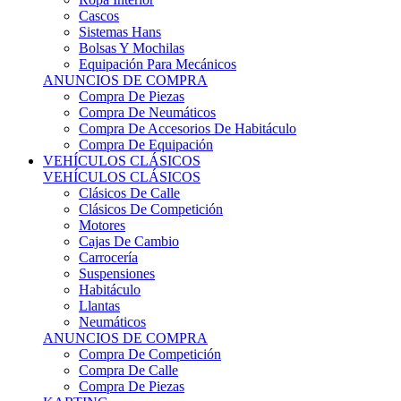
Sistemas Hans
Bolsas Y Mochilas
Equipación Para Mecánicos
ANUNCIOS DE COMPRA
Compra De Piezas
Compra De Neumáticos
Compra De Accesorios De Habitáculo
Compra De Equipación
VEHÍCULOS CLÁSICOS
VEHÍCULOS CLÁSICOS
Clásicos De Calle
Clásicos De Competición
Motores
Cajas De Cambio
Carrocería
Suspensiones
Habitáculo
Llantas
Neumáticos
ANUNCIOS DE COMPRA
Compra De Competición
Compra De Calle
Compra De Piezas
KARTING
KARTING