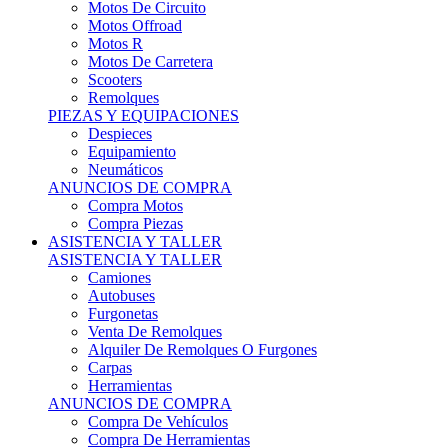
Motos Offroad
Motos R
Motos De Carretera
Scooters
Remolques
PIEZAS Y EQUIPACIONES
Despieces
Equipamiento
Neumáticos
ANUNCIOS DE COMPRA
Compra Motos
Compra Piezas
ASISTENCIA Y TALLER
ASISTENCIA Y TALLER
Camiones
Autobuses
Furgonetas
Venta De Remolques
Alquiler De Remolques O Furgones
Carpas
Herramientas
ANUNCIOS DE COMPRA
Compra De Vehículos
Compra De Herramientas