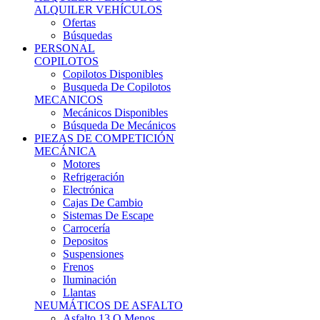
Ofertas
Búsquedas
PERSONAL
COPILOTOS
Copilotos Disponibles
Busqueda De Copilotos
MECANICOS
Mecánicos Disponibles
Búsqueda De Mecánicos
PIEZAS DE COMPETICIÓN
MECÁNICA
Motores
Refrigeración
Electrónica
Cajas De Cambio
Sistemas De Escape
Carrocería
Depositos
Suspensiones
Frenos
Iluminación
Llantas
NEUMÁTICOS DE ASFALTO
Asfalto 13 O Menos
Asfalto 14p