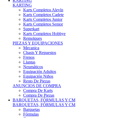
Karts Completos Alevín
Karts Completos Cadete
Karts Completos Junior
Karts Completos Senior
Superkart
Karts Completos Hobbye
Remolques
PIEZAS Y EQUIPACIONES
Mecanica
Chasis Y Repuestos
Frenos
Llantas
Neumáticos
Equipación Adultos
Equipación Niños
Resto De Piezas
ANUNCIOS DE COMPRA
Compra De Karts
Compra De Piezas
BARQUETAS, FÓRMULAS Y CM
BARQUETAS, FÓRMULAS Y CM
Barquetas
Fórmulas
Cm
Prototipos