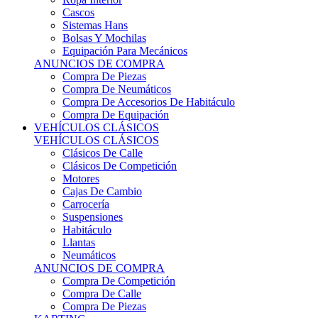
Sistemas Hans
Bolsas Y Mochilas
Equipación Para Mecánicos
ANUNCIOS DE COMPRA
Compra De Piezas
Compra De Neumáticos
Compra De Accesorios De Habitáculo
Compra De Equipación
VEHÍCULOS CLÁSICOS
VEHÍCULOS CLÁSICOS
Clásicos De Calle
Clásicos De Competición
Motores
Cajas De Cambio
Carrocería
Suspensiones
Habitáculo
Llantas
Neumáticos
ANUNCIOS DE COMPRA
Compra De Competición
Compra De Calle
Compra De Piezas
KARTING
KARTING