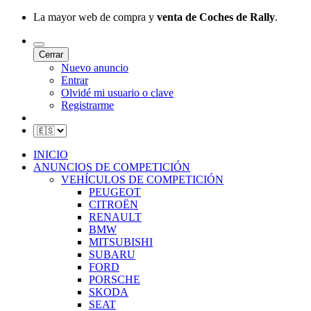
La mayor web de compra y
venta de Coches de Rally
.
Cerrar
Nuevo anuncio
Entrar
Olvidé mi usuario o clave
Registrarme
INICIO
ANUNCIOS DE COMPETICIÓN
VEHÍCULOS DE COMPETICIÓN
PEUGEOT
CITROËN
RENAULT
BMW
MITSUBISHI
SUBARU
FORD
PORSCHE
SKODA
SEAT