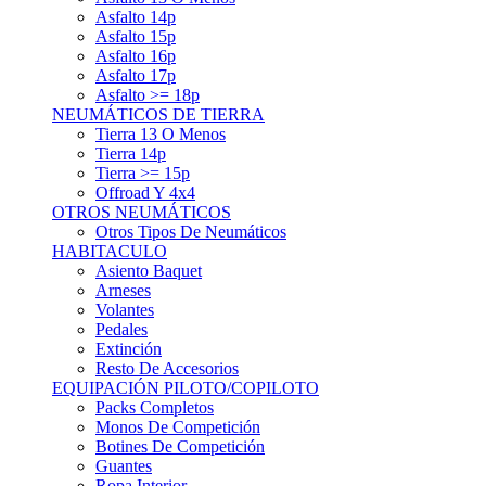
Asfalto 15p
Asfalto 16p
Asfalto 17p
Asfalto >= 18p
NEUMÁTICOS DE TIERRA
Tierra 13 O Menos
Tierra 14p
Tierra >= 15p
Offroad Y 4x4
OTROS NEUMÁTICOS
Otros Tipos De Neumáticos
HABITACULO
Asiento Baquet
Arneses
Volantes
Pedales
Extinción
Resto De Accesorios
EQUIPACIÓN PILOTO/COPILOTO
Packs Completos
Monos De Competición
Botines De Competición
Guantes
Ropa Interior
Cascos