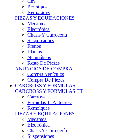
Remolques
PIEZAS Y EQUIPACIONES
Mecánica
Electrónica
Chasis Y Carrocería
Suspensiones
Frenos
Llantas
Neumáticos
Resto De Piezas
ANUNCIOS DE COMPRA
Compra Vehículos
Compra De Piezas
CARCROSS Y FÓRMULAS
CARCROSS Y FORMULAS TT
Carcross
Formulas Tt Autocross
Remolques
PIEZAS Y EQUIPACIONES
Mecanica
Electrónica
Chasis Y Carrocería
Suspensiones
Frenos
Llantas