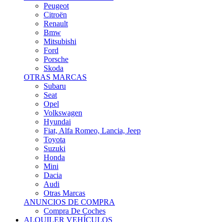
Citroën
Renault
Bmw
Mitsubishi
Ford
Porsche
Skoda
OTRAS MARCAS
Subaru
Seat
Opel
Volkswagen
Hyundai
Fiat, Alfa Romeo, Lancia, Jeep
Toyota
Suzuki
Honda
Mini
Dacia
Audi
Otras Marcas
ANUNCIOS DE COMPRA
Compra De Coches
ALQUILER VEHÍCULOS
ALQUILER VEHÍCULOS