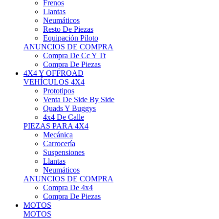
Neumáticos
Resto De Piezas
Equipación Piloto
ANUNCIOS DE COMPRA
Compra De Cc Y Tt
Compra De Piezas
4X4 Y OFFROAD
VEHÍCULOS 4X4
Prototipos
Venta De Side By Side
Quads Y Buggys
4x4 De Calle
PIEZAS PARA 4X4
Mecánica
Carrocería
Suspensiones
Llantas
Neumáticos
ANUNCIOS DE COMPRA
Compra De 4x4
Compra De Piezas
MOTOS
MOTOS
Motos De Circuito