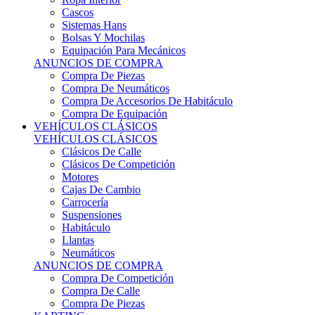
Sistemas Hans
Bolsas Y Mochilas
Equipación Para Mecánicos
ANUNCIOS DE COMPRA
Compra De Piezas
Compra De Neumáticos
Compra De Accesorios De Habitáculo
Compra De Equipación
VEHÍCULOS CLÁSICOS
VEHÍCULOS CLÁSICOS
Clásicos De Calle
Clásicos De Competición
Motores
Cajas De Cambio
Carrocería
Suspensiones
Habitáculo
Llantas
Neumáticos
ANUNCIOS DE COMPRA
Compra De Competición
Compra De Calle
Compra De Piezas
KARTING
KARTING