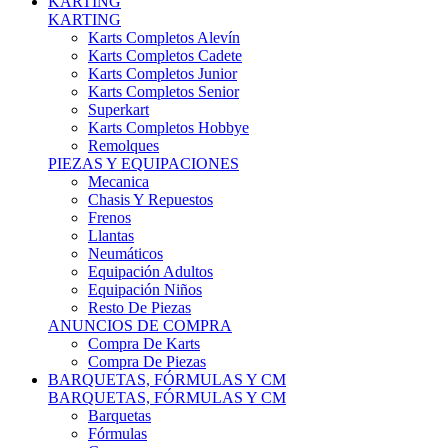
Karts Completos Alevín
Karts Completos Cadete
Karts Completos Junior
Karts Completos Senior
Superkart
Karts Completos Hobbye
Remolques
PIEZAS Y EQUIPACIONES
Mecanica
Chasis Y Repuestos
Frenos
Llantas
Neumáticos
Equipación Adultos
Equipación Niños
Resto De Piezas
ANUNCIOS DE COMPRA
Compra De Karts
Compra De Piezas
BARQUETAS, FÓRMULAS Y CM
BARQUETAS, FÓRMULAS Y CM
Barquetas
Fórmulas
Cm
Prototipos