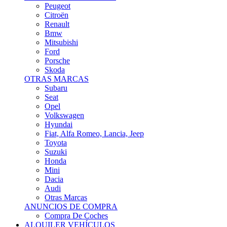
Citroën
Renault
Bmw
Mitsubishi
Ford
Porsche
Skoda
OTRAS MARCAS
Subaru
Seat
Opel
Volkswagen
Hyundai
Fiat, Alfa Romeo, Lancia, Jeep
Toyota
Suzuki
Honda
Mini
Dacia
Audi
Otras Marcas
ANUNCIOS DE COMPRA
Compra De Coches
ALQUILER VEHÍCULOS
ALQUILER VEHÍCULOS