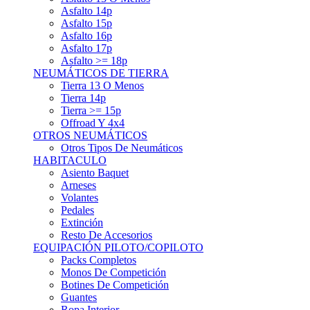
Asfalto 15p
Asfalto 16p
Asfalto 17p
Asfalto >= 18p
NEUMÁTICOS DE TIERRA
Tierra 13 O Menos
Tierra 14p
Tierra >= 15p
Offroad Y 4x4
OTROS NEUMÁTICOS
Otros Tipos De Neumáticos
HABITACULO
Asiento Baquet
Arneses
Volantes
Pedales
Extinción
Resto De Accesorios
EQUIPACIÓN PILOTO/COPILOTO
Packs Completos
Monos De Competición
Botines De Competición
Guantes
Ropa Interior
Cascos