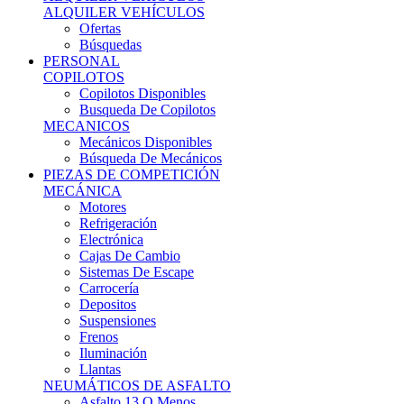
Ofertas
Búsquedas
PERSONAL
COPILOTOS
Copilotos Disponibles
Busqueda De Copilotos
MECANICOS
Mecánicos Disponibles
Búsqueda De Mecánicos
PIEZAS DE COMPETICIÓN
MECÁNICA
Motores
Refrigeración
Electrónica
Cajas De Cambio
Sistemas De Escape
Carrocería
Depositos
Suspensiones
Frenos
Iluminación
Llantas
NEUMÁTICOS DE ASFALTO
Asfalto 13 O Menos
Asfalto 14p