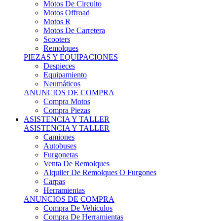
Motos Offroad
Motos R
Motos De Carretera
Scooters
Remolques
PIEZAS Y EQUIPACIONES
Despieces
Equipamiento
Neumáticos
ANUNCIOS DE COMPRA
Compra Motos
Compra Piezas
ASISTENCIA Y TALLER
ASISTENCIA Y TALLER
Camiones
Autobuses
Furgonetas
Venta De Remolques
Alquiler De Remolques O Furgones
Carpas
Herramientas
ANUNCIOS DE COMPRA
Compra De Vehículos
Compra De Herramientas