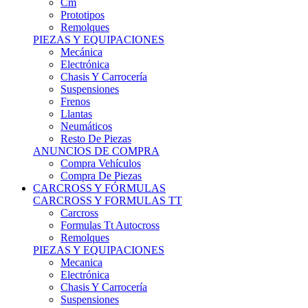
Remolques
PIEZAS Y EQUIPACIONES
Mecánica
Electrónica
Chasis Y Carrocería
Suspensiones
Frenos
Llantas
Neumáticos
Resto De Piezas
ANUNCIOS DE COMPRA
Compra Vehículos
Compra De Piezas
CARCROSS Y FÓRMULAS
CARCROSS Y FORMULAS TT
Carcross
Formulas Tt Autocross
Remolques
PIEZAS Y EQUIPACIONES
Mecanica
Electrónica
Chasis Y Carrocería
Suspensiones
Frenos
Llantas