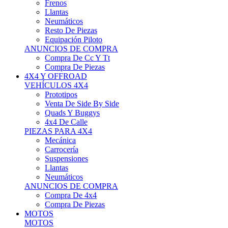
Neumáticos
Resto De Piezas
Equipación Piloto
ANUNCIOS DE COMPRA
Compra De Cc Y Tt
Compra De Piezas
4X4 Y OFFROAD
VEHÍCULOS 4X4
Prototipos
Venta De Side By Side
Quads Y Buggys
4x4 De Calle
PIEZAS PARA 4X4
Mecánica
Carrocería
Suspensiones
Llantas
Neumáticos
ANUNCIOS DE COMPRA
Compra De 4x4
Compra De Piezas
MOTOS
MOTOS
Motos De Circuito