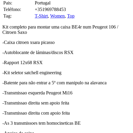
Teléfono:
+351969788453
Tag:
T-Shirt
,
Women
,
Top
Kit completo para montar uma caixa BE4r num Peugeot 106 /
Citroen Saxo
-Caixa citroen xsara picasso
-Autoblocante de láminas/discos RSX
-Rapport 12x68 RSX
-Kit seletor satchell engineering
-Batente para não entrar a 5º com manipulo na alavanca
-Transmissao esquerda Peugeot Mi16
-Transmissao direita sem apoio feita
-Transmissao direita com apoio feita
-As 3 transmissoes tem homocineticas BE
-Apoios da caixa