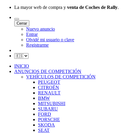
La mayor web de compra y
venta de Coches de Rally
.
Cerrar
Nuevo anuncio
Entrar
Olvidé mi usuario o clave
Registrarme
INICIO
ANUNCIOS DE COMPETICIÓN
VEHÍCULOS DE COMPETICIÓN
PEUGEOT
CITROËN
RENAULT
BMW
MITSUBISHI
SUBARU
FORD
PORSCHE
SKODA
SEAT