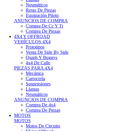
Neumáticos
Resto De Piezas
Equipación Piloto
ANUNCIOS DE COMPRA
Compra De Cc Y Tt
Compra De Piezas
4X4 Y OFFROAD
VEHÍCULOS 4X4
Prototipos
Venta De Side By Side
Quads Y Buggys
4x4 De Calle
PIEZAS PARA 4X4
Mecánica
Carrocería
Suspensiones
Llantas
Neumáticos
ANUNCIOS DE COMPRA
Compra De 4x4
Compra De Piezas
MOTOS
MOTOS
Motos De Circuito