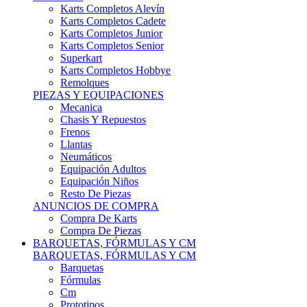
Karts Completos Alevín
Karts Completos Cadete
Karts Completos Junior
Karts Completos Senior
Superkart
Karts Completos Hobbye
Remolques
PIEZAS Y EQUIPACIONES
Mecanica
Chasis Y Repuestos
Frenos
Llantas
Neumáticos
Equipación Adultos
Equipación Niños
Resto De Piezas
ANUNCIOS DE COMPRA
Compra De Karts
Compra De Piezas
BARQUETAS, FÓRMULAS Y CM
BARQUETAS, FÓRMULAS Y CM
Barquetas
Fórmulas
Cm
Prototipos