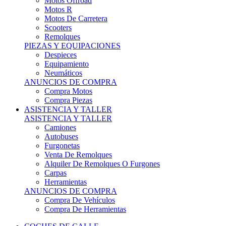
Motos Offroad
Motos R
Motos De Carretera
Scooters
Remolques
PIEZAS Y EQUIPACIONES
Despieces
Equipamiento
Neumáticos
ANUNCIOS DE COMPRA
Compra Motos
Compra Piezas
ASISTENCIA Y TALLER
ASISTENCIA Y TALLER
Camiones
Autobuses
Furgonetas
Venta De Remolques
Alquiler De Remolques O Furgones
Carpas
Herramientas
ANUNCIOS DE COMPRA
Compra De Vehículos
Compra De Herramientas