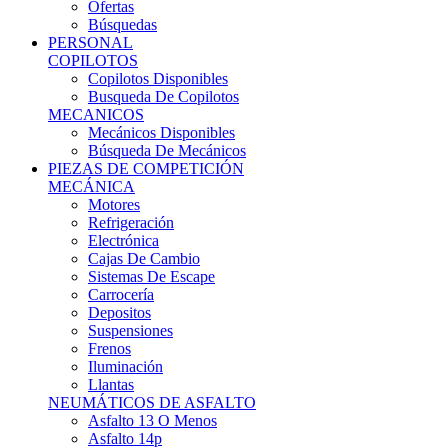
Ofertas
Búsquedas
PERSONAL
COPILOTOS
Copilotos Disponibles
Busqueda De Copilotos
MECANICOS
Mecánicos Disponibles
Búsqueda De Mecánicos
PIEZAS DE COMPETICIÓN
MECÁNICA
Motores
Refrigeración
Electrónica
Cajas De Cambio
Sistemas De Escape
Carrocería
Depositos
Suspensiones
Frenos
Iluminación
Llantas
NEUMÁTICOS DE ASFALTO
Asfalto 13 O Menos
Asfalto 14p