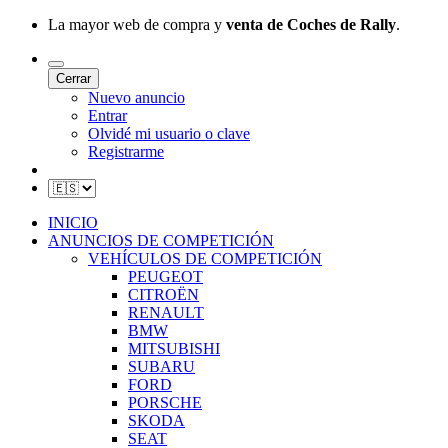
La mayor web de compra y
venta de Coches de Rally
.
Cerrar
Nuevo anuncio
Entrar
Olvidé mi usuario o clave
Registrarme
INICIO
ANUNCIOS DE COMPETICIÓN
VEHÍCULOS DE COMPETICIÓN
PEUGEOT
CITROËN
RENAULT
BMW
MITSUBISHI
SUBARU
FORD
PORSCHE
SKODA
SEAT