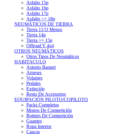
Asfalto 15p
Asfalto 16p
Asfalto 17p
Asfalto >= 18p
NEUMÁTICOS DE TIERRA
Tierra 13 O Menos
Tierra 14p
Tierra >= 15p
Offroad Y 4x4
OTROS NEUMÁTICOS
Otros Tipos De Neumáticos
HABITACULO
Asiento Baquet
Arneses
Volantes
Pedales
Extinción
Resto De Accesorios
EQUIPACIÓN PILOTO/COPILOTO
Packs Completos
Monos De Competición
Botines De Competición
Guantes
Ropa Interior
Cascos