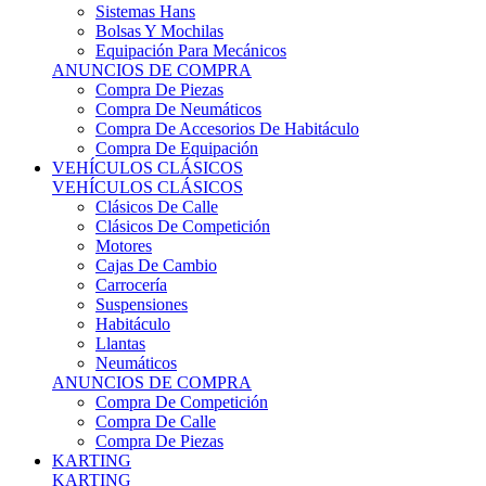
Sistemas Hans
Bolsas Y Mochilas
Equipación Para Mecánicos
ANUNCIOS DE COMPRA
Compra De Piezas
Compra De Neumáticos
Compra De Accesorios De Habitáculo
Compra De Equipación
VEHÍCULOS CLÁSICOS
VEHÍCULOS CLÁSICOS
Clásicos De Calle
Clásicos De Competición
Motores
Cajas De Cambio
Carrocería
Suspensiones
Habitáculo
Llantas
Neumáticos
ANUNCIOS DE COMPRA
Compra De Competición
Compra De Calle
Compra De Piezas
KARTING
KARTING