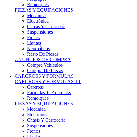
Remolques
PIEZAS Y EQUIPACIONES
Mecánica
Electrónica
Chasis Y Carrocería
Suspensiones
Frenos
Llantas
Neumáticos
Resto De Piezas
ANUNCIOS DE COMPRA
Compra Vehículos
Compra De Piezas
CARCROSS Y FÓRMULAS
CARCROSS Y FORMULAS TT
Carcross
Formulas Tt Autocross
Remolques
PIEZAS Y EQUIPACIONES
Mecanica
Electrónica
Chasis Y Carrocería
Suspensiones
Frenos
Llantas