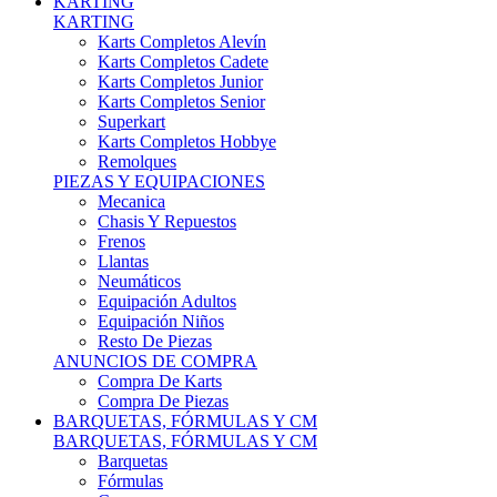
Karts Completos Alevín
Karts Completos Cadete
Karts Completos Junior
Karts Completos Senior
Superkart
Karts Completos Hobbye
Remolques
PIEZAS Y EQUIPACIONES
Mecanica
Chasis Y Repuestos
Frenos
Llantas
Neumáticos
Equipación Adultos
Equipación Niños
Resto De Piezas
ANUNCIOS DE COMPRA
Compra De Karts
Compra De Piezas
BARQUETAS, FÓRMULAS Y CM
BARQUETAS, FÓRMULAS Y CM
Barquetas
Fórmulas
Cm
Prototipos