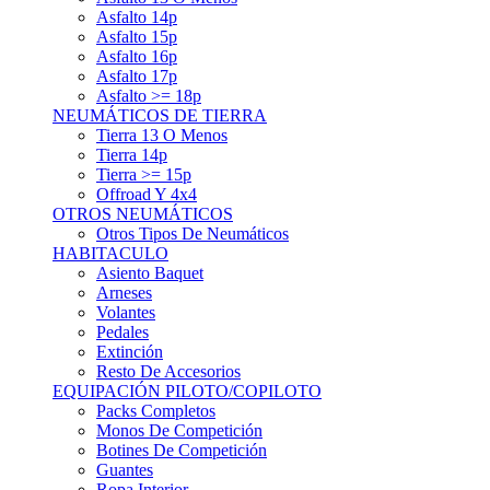
Asfalto 15p
Asfalto 16p
Asfalto 17p
Asfalto >= 18p
NEUMÁTICOS DE TIERRA
Tierra 13 O Menos
Tierra 14p
Tierra >= 15p
Offroad Y 4x4
OTROS NEUMÁTICOS
Otros Tipos De Neumáticos
HABITACULO
Asiento Baquet
Arneses
Volantes
Pedales
Extinción
Resto De Accesorios
EQUIPACIÓN PILOTO/COPILOTO
Packs Completos
Monos De Competición
Botines De Competición
Guantes
Ropa Interior
Cascos