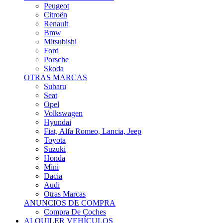
Citroën
Renault
Bmw
Mitsubishi
Ford
Porsche
Skoda
OTRAS MARCAS
Subaru
Seat
Opel
Volkswagen
Hyundai
Fiat, Alfa Romeo, Lancia, Jeep
Toyota
Suzuki
Honda
Mini
Dacia
Audi
Otras Marcas
ANUNCIOS DE COMPRA
Compra De Coches
ALQUILER VEHÍCULOS
ALQUILER VEHÍCULOS