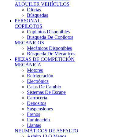
Ofertas
Búsquedas
PERSONAL
COPILOTOS
Copilotos Disponibles
Busqueda De Copilotos
MECANICOS
Mecánicos Disponibles
Búsqueda De Mecánicos
PIEZAS DE COMPETICIÓN
MECÁNICA
Motores
Refrigeración
Electrónica
Cajas De Cambio
Sistemas De Escape
Carrocería
Depositos
Suspensiones
Frenos
Iluminación
Llantas
NEUMÁTICOS DE ASFALTO
Asfalto 13 O Menos
Asfalto 14p