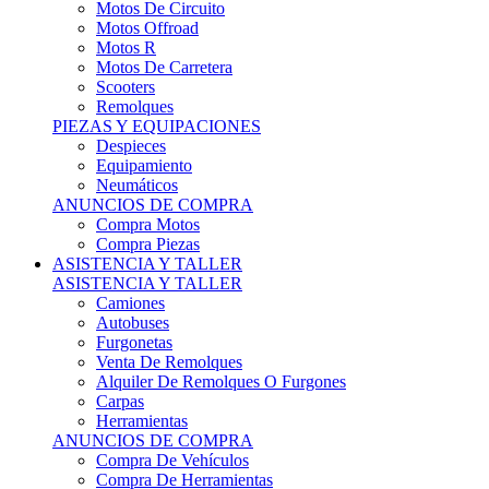
Motos Offroad
Motos R
Motos De Carretera
Scooters
Remolques
PIEZAS Y EQUIPACIONES
Despieces
Equipamiento
Neumáticos
ANUNCIOS DE COMPRA
Compra Motos
Compra Piezas
ASISTENCIA Y TALLER
ASISTENCIA Y TALLER
Camiones
Autobuses
Furgonetas
Venta De Remolques
Alquiler De Remolques O Furgones
Carpas
Herramientas
ANUNCIOS DE COMPRA
Compra De Vehículos
Compra De Herramientas