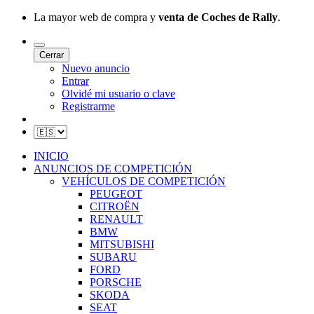
La mayor web de compra y
venta de Coches de Rally
.
Cerrar
Nuevo anuncio
Entrar
Olvidé mi usuario o clave
Registrarme
INICIO
ANUNCIOS DE COMPETICIÓN
VEHÍCULOS DE COMPETICIÓN
PEUGEOT
CITROËN
RENAULT
BMW
MITSUBISHI
SUBARU
FORD
PORSCHE
SKODA
SEAT