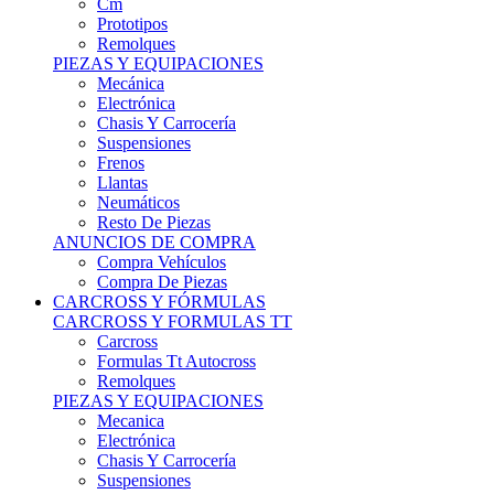
Remolques
PIEZAS Y EQUIPACIONES
Mecánica
Electrónica
Chasis Y Carrocería
Suspensiones
Frenos
Llantas
Neumáticos
Resto De Piezas
ANUNCIOS DE COMPRA
Compra Vehículos
Compra De Piezas
CARCROSS Y FÓRMULAS
CARCROSS Y FORMULAS TT
Carcross
Formulas Tt Autocross
Remolques
PIEZAS Y EQUIPACIONES
Mecanica
Electrónica
Chasis Y Carrocería
Suspensiones
Frenos
Llantas