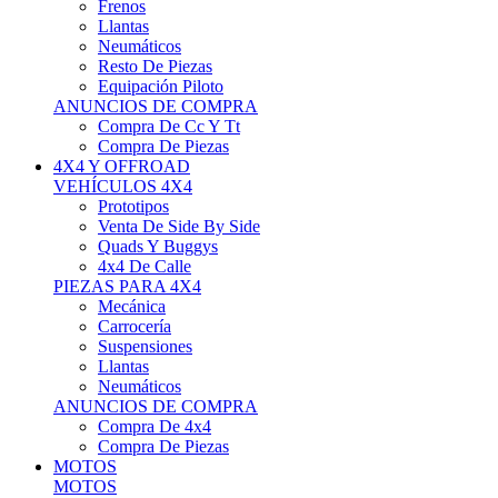
Neumáticos
Resto De Piezas
Equipación Piloto
ANUNCIOS DE COMPRA
Compra De Cc Y Tt
Compra De Piezas
4X4 Y OFFROAD
VEHÍCULOS 4X4
Prototipos
Venta De Side By Side
Quads Y Buggys
4x4 De Calle
PIEZAS PARA 4X4
Mecánica
Carrocería
Suspensiones
Llantas
Neumáticos
ANUNCIOS DE COMPRA
Compra De 4x4
Compra De Piezas
MOTOS
MOTOS
Motos De Circuito