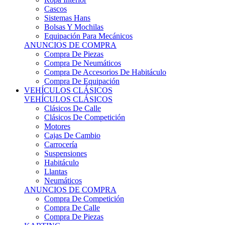
Sistemas Hans
Bolsas Y Mochilas
Equipación Para Mecánicos
ANUNCIOS DE COMPRA
Compra De Piezas
Compra De Neumáticos
Compra De Accesorios De Habitáculo
Compra De Equipación
VEHÍCULOS CLÁSICOS
VEHÍCULOS CLÁSICOS
Clásicos De Calle
Clásicos De Competición
Motores
Cajas De Cambio
Carrocería
Suspensiones
Habitáculo
Llantas
Neumáticos
ANUNCIOS DE COMPRA
Compra De Competición
Compra De Calle
Compra De Piezas
KARTING
KARTING