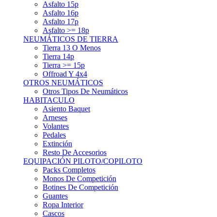
Asfalto 15p
Asfalto 16p
Asfalto 17p
Asfalto >= 18p
NEUMÁTICOS DE TIERRA
Tierra 13 O Menos
Tierra 14p
Tierra >= 15p
Offroad Y 4x4
OTROS NEUMÁTICOS
Otros Tipos De Neumáticos
HABITACULO
Asiento Baquet
Arneses
Volantes
Pedales
Extinción
Resto De Accesorios
EQUIPACIÓN PILOTO/COPILOTO
Packs Completos
Monos De Competición
Botines De Competición
Guantes
Ropa Interior
Cascos