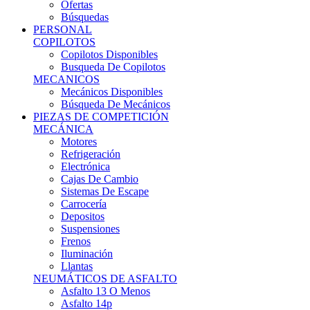
Ofertas
Búsquedas
PERSONAL
COPILOTOS
Copilotos Disponibles
Busqueda De Copilotos
MECANICOS
Mecánicos Disponibles
Búsqueda De Mecánicos
PIEZAS DE COMPETICIÓN
MECÁNICA
Motores
Refrigeración
Electrónica
Cajas De Cambio
Sistemas De Escape
Carrocería
Depositos
Suspensiones
Frenos
Iluminación
Llantas
NEUMÁTICOS DE ASFALTO
Asfalto 13 O Menos
Asfalto 14p