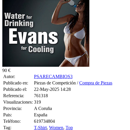
90 €
Autor:
PSARECAMBIOS3
Publicado en:
Piezas de Competición /
Compra de Piezas
Publicado el:
22-May-2025 14:28
Referencia:
761318
Visualizaciones:
319
Provincia:
A Coruña
Pais:
España
Teléfono:
619734804
Tag:
T-Shirt
,
Women
,
Top