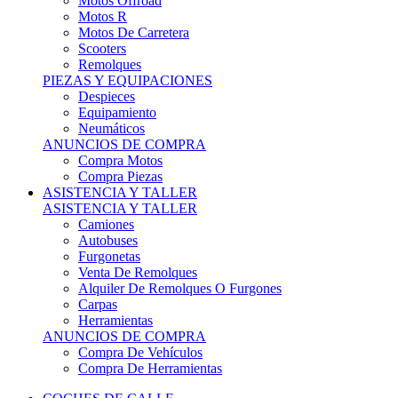
Motos Offroad
Motos R
Motos De Carretera
Scooters
Remolques
PIEZAS Y EQUIPACIONES
Despieces
Equipamiento
Neumáticos
ANUNCIOS DE COMPRA
Compra Motos
Compra Piezas
ASISTENCIA Y TALLER
ASISTENCIA Y TALLER
Camiones
Autobuses
Furgonetas
Venta De Remolques
Alquiler De Remolques O Furgones
Carpas
Herramientas
ANUNCIOS DE COMPRA
Compra De Vehículos
Compra De Herramientas