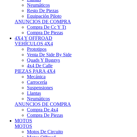
Neumáticos
Resto De Piezas
Equipación Piloto
ANUNCIOS DE COMPRA
Compra De Cc Y Tt
Compra De Piezas
4X4 Y OFFROAD
VEHÍCULOS 4X4
Prototipos
Venta De Side By Side
Quads Y Buggys
4x4 De Calle
PIEZAS PARA 4X4
Mecánica
Carrocería
Suspensiones
Llantas
Neumáticos
ANUNCIOS DE COMPRA
Compra De 4x4
Compra De Piezas
MOTOS
MOTOS
Motos De Circuito