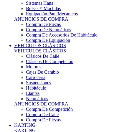
Sistemas Hans
Bolsas Y Mochilas
Equipación Para Mecánicos
ANUNCIOS DE COMPRA
Compra De Piezas
Compra De Neumáticos
Compra De Accesorios De Habitáculo
Compra De Equipación
VEHÍCULOS CLÁSICOS
VEHÍCULOS CLÁSICOS
Clásicos De Calle
Clásicos De Competición
Motores
Cajas De Cambio
Carrocería
Suspensiones
Habitáculo
Llantas
Neumáticos
ANUNCIOS DE COMPRA
Compra De Competición
Compra De Calle
Compra De Piezas
KARTING
KARTING