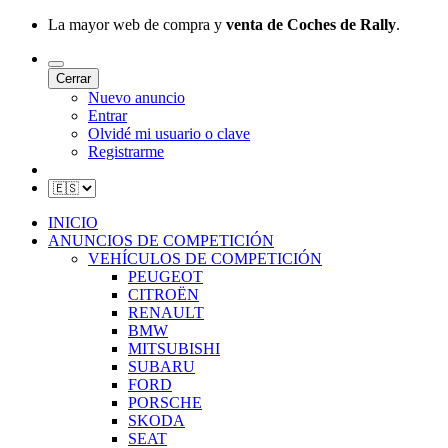
La mayor web de compra y
venta de Coches de Rally
.
Cerrar
Nuevo anuncio
Entrar
Olvidé mi usuario o clave
Registrarme
INICIO
ANUNCIOS DE COMPETICIÓN
VEHÍCULOS DE COMPETICIÓN
PEUGEOT
CITROËN
RENAULT
BMW
MITSUBISHI
SUBARU
FORD
PORSCHE
SKODA
SEAT