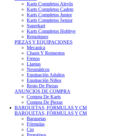
Karts Completos Alevín
Karts Completos Cadete
Karts Completos Junior
Karts Completos Senior
Superkart
Karts Completos Hobbye
Remolques
PIEZAS Y EQUIPACIONES
Mecanica
Chasis Y Repuestos
Frenos
Llantas
Neumáticos
Equipación Adultos
Equipación Niños
Resto De Piezas
ANUNCIOS DE COMPRA
Compra De Karts
Compra De Piezas
BARQUETAS, FÓRMULAS Y CM
BARQUETAS, FÓRMULAS Y CM
Barquetas
Fórmulas
Cm
Prototipos