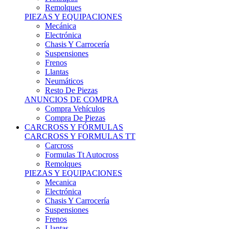
Remolques
PIEZAS Y EQUIPACIONES
Mecánica
Electrónica
Chasis Y Carrocería
Suspensiones
Frenos
Llantas
Neumáticos
Resto De Piezas
ANUNCIOS DE COMPRA
Compra Vehículos
Compra De Piezas
CARCROSS Y FÓRMULAS
CARCROSS Y FORMULAS TT
Carcross
Formulas Tt Autocross
Remolques
PIEZAS Y EQUIPACIONES
Mecanica
Electrónica
Chasis Y Carrocería
Suspensiones
Frenos
Llantas