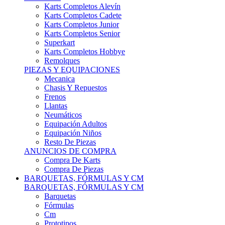
Karts Completos Alevín
Karts Completos Cadete
Karts Completos Junior
Karts Completos Senior
Superkart
Karts Completos Hobbye
Remolques
PIEZAS Y EQUIPACIONES
Mecanica
Chasis Y Repuestos
Frenos
Llantas
Neumáticos
Equipación Adultos
Equipación Niños
Resto De Piezas
ANUNCIOS DE COMPRA
Compra De Karts
Compra De Piezas
BARQUETAS, FÓRMULAS Y CM
BARQUETAS, FÓRMULAS Y CM
Barquetas
Fórmulas
Cm
Prototipos