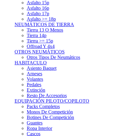
Asfalto 15p
Asfalto 16p
Asfalto 17p
Asfalto >= 18p
NEUMÁTICOS DE TIERRA
Tierra 13 O Menos
Tierra 14p
Tierra >= 15p
Offroad Y 4x4
OTROS NEUMÁTICOS
Otros Tipos De Neumáticos
HABITACULO
Asiento Baquet
Arneses
Volantes
Pedales
Extinción
Resto De Accesorios
EQUIPACIÓN PILOTO/COPILOTO
Packs Completos
Monos De Competición
Botines De Competición
Guantes
Ropa Interior
Cascos