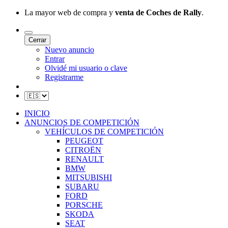
La mayor web de compra y
venta de Coches de Rally
.
Cerrar
Nuevo anuncio
Entrar
Olvidé mi usuario o clave
Registrarme
INICIO
ANUNCIOS DE COMPETICIÓN
VEHÍCULOS DE COMPETICIÓN
PEUGEOT
CITROËN
RENAULT
BMW
MITSUBISHI
SUBARU
FORD
PORSCHE
SKODA
SEAT