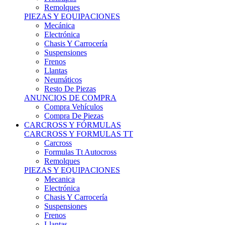
Remolques
PIEZAS Y EQUIPACIONES
Mecánica
Electrónica
Chasis Y Carrocería
Suspensiones
Frenos
Llantas
Neumáticos
Resto De Piezas
ANUNCIOS DE COMPRA
Compra Vehículos
Compra De Piezas
CARCROSS Y FÓRMULAS
CARCROSS Y FORMULAS TT
Carcross
Formulas Tt Autocross
Remolques
PIEZAS Y EQUIPACIONES
Mecanica
Electrónica
Chasis Y Carrocería
Suspensiones
Frenos
Llantas