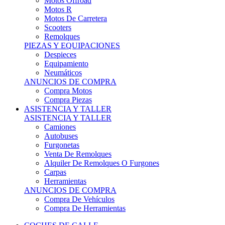
Motos Offroad
Motos R
Motos De Carretera
Scooters
Remolques
PIEZAS Y EQUIPACIONES
Despieces
Equipamiento
Neumáticos
ANUNCIOS DE COMPRA
Compra Motos
Compra Piezas
ASISTENCIA Y TALLER
ASISTENCIA Y TALLER
Camiones
Autobuses
Furgonetas
Venta De Remolques
Alquiler De Remolques O Furgones
Carpas
Herramientas
ANUNCIOS DE COMPRA
Compra De Vehículos
Compra De Herramientas