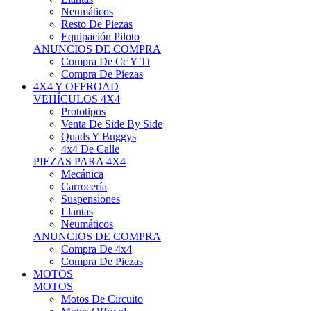
Neumáticos
Resto De Piezas
Equipación Piloto
ANUNCIOS DE COMPRA
Compra De Cc Y Tt
Compra De Piezas
4X4 Y OFFROAD
VEHÍCULOS 4X4
Prototipos
Venta De Side By Side
Quads Y Buggys
4x4 De Calle
PIEZAS PARA 4X4
Mecánica
Carrocería
Suspensiones
Llantas
Neumáticos
ANUNCIOS DE COMPRA
Compra De 4x4
Compra De Piezas
MOTOS
MOTOS
Motos De Circuito