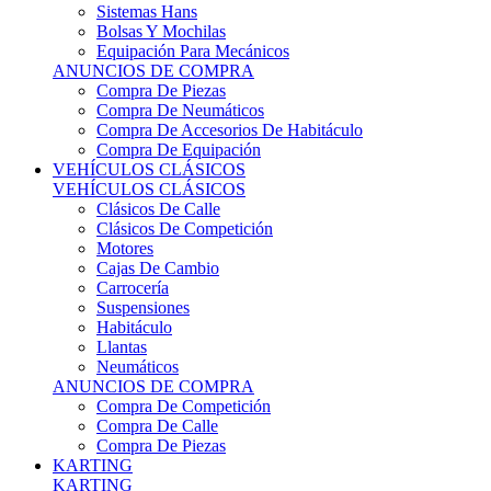
Sistemas Hans
Bolsas Y Mochilas
Equipación Para Mecánicos
ANUNCIOS DE COMPRA
Compra De Piezas
Compra De Neumáticos
Compra De Accesorios De Habitáculo
Compra De Equipación
VEHÍCULOS CLÁSICOS
VEHÍCULOS CLÁSICOS
Clásicos De Calle
Clásicos De Competición
Motores
Cajas De Cambio
Carrocería
Suspensiones
Habitáculo
Llantas
Neumáticos
ANUNCIOS DE COMPRA
Compra De Competición
Compra De Calle
Compra De Piezas
KARTING
KARTING