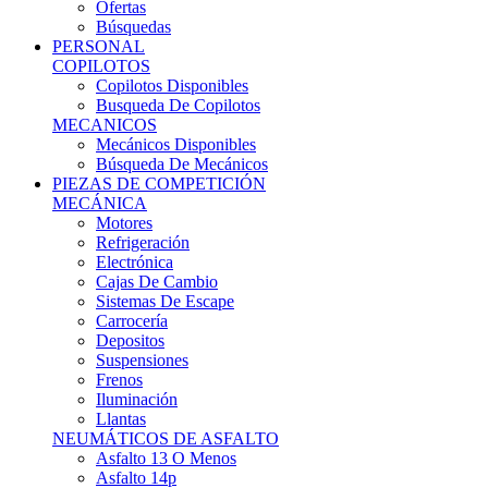
Ofertas
Búsquedas
PERSONAL
COPILOTOS
Copilotos Disponibles
Busqueda De Copilotos
MECANICOS
Mecánicos Disponibles
Búsqueda De Mecánicos
PIEZAS DE COMPETICIÓN
MECÁNICA
Motores
Refrigeración
Electrónica
Cajas De Cambio
Sistemas De Escape
Carrocería
Depositos
Suspensiones
Frenos
Iluminación
Llantas
NEUMÁTICOS DE ASFALTO
Asfalto 13 O Menos
Asfalto 14p