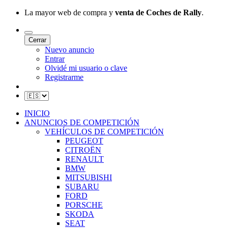
La mayor web de compra y
venta de Coches de Rally
.
Cerrar
Nuevo anuncio
Entrar
Olvidé mi usuario o clave
Registrarme
INICIO
ANUNCIOS DE COMPETICIÓN
VEHÍCULOS DE COMPETICIÓN
PEUGEOT
CITROËN
RENAULT
BMW
MITSUBISHI
SUBARU
FORD
PORSCHE
SKODA
SEAT