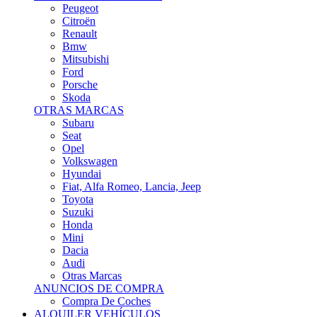
Citroën
Renault
Bmw
Mitsubishi
Ford
Porsche
Skoda
OTRAS MARCAS
Subaru
Seat
Opel
Volkswagen
Hyundai
Fiat, Alfa Romeo, Lancia, Jeep
Toyota
Suzuki
Honda
Mini
Dacia
Audi
Otras Marcas
ANUNCIOS DE COMPRA
Compra De Coches
ALQUILER VEHÍCULOS
ALQUILER VEHÍCULOS