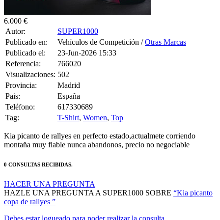
6.000 €
Autor:
SUPER1000
Publicado en:
Vehículos de Competición /
Otras Marcas
Publicado el:
23-Jun-2026 15:33
Referencia:
766020
Visualizaciones:
502
Provincia:
Madrid
Pais:
España
Teléfono:
617330689
Tag:
T-Shirt
,
Women
,
Top
Kia picanto de rallyes en perfecto estado,actualmete corriendo
montan̈a muy fiable nunca abandonos, precio no negociable
0 CONSULTAS RECIBIDAS.
HACER UNA PREGUNTA
HAZLE UNA PREGUNTA A SUPER1000 SOBRE
“Kia picanto
copa de rallyes ”
Debes estar logueado para poder realizar la consulta