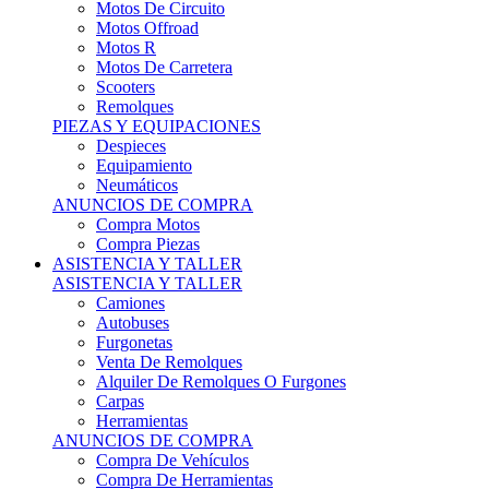
Motos Offroad
Motos R
Motos De Carretera
Scooters
Remolques
PIEZAS Y EQUIPACIONES
Despieces
Equipamiento
Neumáticos
ANUNCIOS DE COMPRA
Compra Motos
Compra Piezas
ASISTENCIA Y TALLER
ASISTENCIA Y TALLER
Camiones
Autobuses
Furgonetas
Venta De Remolques
Alquiler De Remolques O Furgones
Carpas
Herramientas
ANUNCIOS DE COMPRA
Compra De Vehículos
Compra De Herramientas