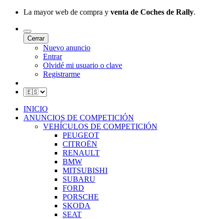
La mayor web de compra y
venta de Coches de Rally
.
Cerrar
Nuevo anuncio
Entrar
Olvidé mi usuario o clave
Registrarme
INICIO
ANUNCIOS DE COMPETICIÓN
VEHÍCULOS DE COMPETICIÓN
PEUGEOT
CITROËN
RENAULT
BMW
MITSUBISHI
SUBARU
FORD
PORSCHE
SKODA
SEAT