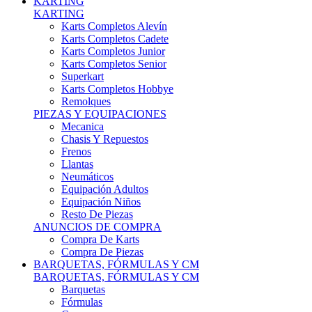
Karts Completos Alevín
Karts Completos Cadete
Karts Completos Junior
Karts Completos Senior
Superkart
Karts Completos Hobbye
Remolques
PIEZAS Y EQUIPACIONES
Mecanica
Chasis Y Repuestos
Frenos
Llantas
Neumáticos
Equipación Adultos
Equipación Niños
Resto De Piezas
ANUNCIOS DE COMPRA
Compra De Karts
Compra De Piezas
BARQUETAS, FÓRMULAS Y CM
BARQUETAS, FÓRMULAS Y CM
Barquetas
Fórmulas
Cm
Prototipos