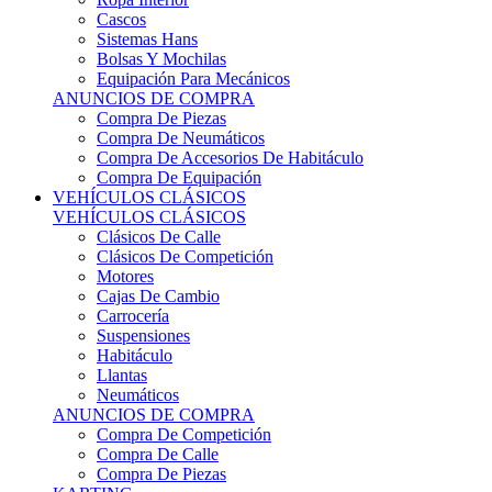
Sistemas Hans
Bolsas Y Mochilas
Equipación Para Mecánicos
ANUNCIOS DE COMPRA
Compra De Piezas
Compra De Neumáticos
Compra De Accesorios De Habitáculo
Compra De Equipación
VEHÍCULOS CLÁSICOS
VEHÍCULOS CLÁSICOS
Clásicos De Calle
Clásicos De Competición
Motores
Cajas De Cambio
Carrocería
Suspensiones
Habitáculo
Llantas
Neumáticos
ANUNCIOS DE COMPRA
Compra De Competición
Compra De Calle
Compra De Piezas
KARTING
KARTING