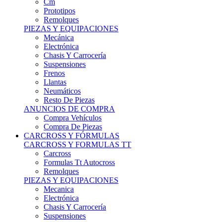
Remolques
PIEZAS Y EQUIPACIONES
Mecánica
Electrónica
Chasis Y Carrocería
Suspensiones
Frenos
Llantas
Neumáticos
Resto De Piezas
ANUNCIOS DE COMPRA
Compra Vehículos
Compra De Piezas
CARCROSS Y FÓRMULAS
CARCROSS Y FORMULAS TT
Carcross
Formulas Tt Autocross
Remolques
PIEZAS Y EQUIPACIONES
Mecanica
Electrónica
Chasis Y Carrocería
Suspensiones
Frenos
Llantas