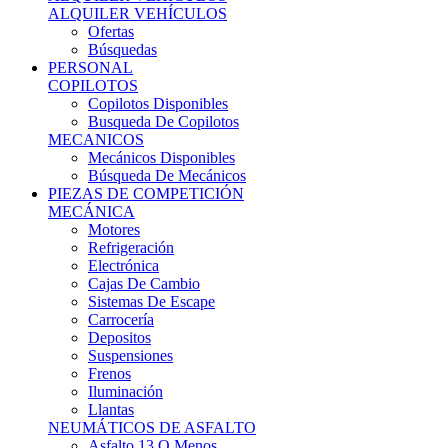
Ofertas
Búsquedas
PERSONAL
COPILOTOS
Copilotos Disponibles
Busqueda De Copilotos
MECANICOS
Mecánicos Disponibles
Búsqueda De Mecánicos
PIEZAS DE COMPETICIÓN
MECÁNICA
Motores
Refrigeración
Electrónica
Cajas De Cambio
Sistemas De Escape
Carrocería
Depositos
Suspensiones
Frenos
Iluminación
Llantas
NEUMÁTICOS DE ASFALTO
Asfalto 13 O Menos
Asfalto 14p