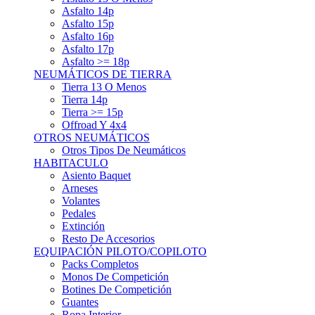
Asfalto 15p
Asfalto 16p
Asfalto 17p
Asfalto >= 18p
NEUMÁTICOS DE TIERRA
Tierra 13 O Menos
Tierra 14p
Tierra >= 15p
Offroad Y 4x4
OTROS NEUMÁTICOS
Otros Tipos De Neumáticos
HABITACULO
Asiento Baquet
Arneses
Volantes
Pedales
Extinción
Resto De Accesorios
EQUIPACIÓN PILOTO/COPILOTO
Packs Completos
Monos De Competición
Botines De Competición
Guantes
Ropa Interior
Cascos