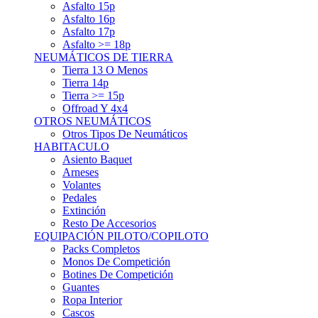
Asfalto 15p
Asfalto 16p
Asfalto 17p
Asfalto >= 18p
NEUMÁTICOS DE TIERRA
Tierra 13 O Menos
Tierra 14p
Tierra >= 15p
Offroad Y 4x4
OTROS NEUMÁTICOS
Otros Tipos De Neumáticos
HABITACULO
Asiento Baquet
Arneses
Volantes
Pedales
Extinción
Resto De Accesorios
EQUIPACIÓN PILOTO/COPILOTO
Packs Completos
Monos De Competición
Botines De Competición
Guantes
Ropa Interior
Cascos