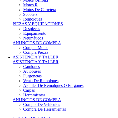
Motos Offroad
Motos R
Motos De Carretera
Scooters
Remolques
PIEZAS Y EQUIPACIONES
Despieces
Equipamiento
Neumáticos
ANUNCIOS DE COMPRA
Compra Motos
Compra Piezas
ASISTENCIA Y TALLER
ASISTENCIA Y TALLER
Camiones
Autobuses
Furgonetas
Venta De Remolques
Alquiler De Remolques O Furgones
Carpas
Herramientas
ANUNCIOS DE COMPRA
Compra De Vehículos
Compra De Herramientas