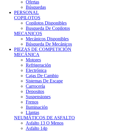
Ofertas
Búsquedas
PERSONAL
COPILOTOS
Copilotos Disponibles
Busqueda De Copilotos
MECANICOS
Mecánicos Disponibles
Búsqueda De Mecánicos
PIEZAS DE COMPETICIÓN
MECÁNICA
Motores
Refrigeración
Electrónica
Cajas De Cambio
Sistemas De Escape
Carrocería
Depositos
Suspensiones
Frenos
Iluminación
Llantas
NEUMÁTICOS DE ASFALTO
Asfalto 13 O Menos
Asfalto 14p