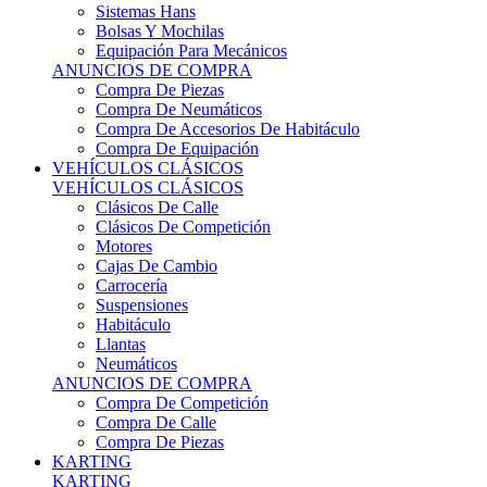
Sistemas Hans
Bolsas Y Mochilas
Equipación Para Mecánicos
ANUNCIOS DE COMPRA
Compra De Piezas
Compra De Neumáticos
Compra De Accesorios De Habitáculo
Compra De Equipación
VEHÍCULOS CLÁSICOS
VEHÍCULOS CLÁSICOS
Clásicos De Calle
Clásicos De Competición
Motores
Cajas De Cambio
Carrocería
Suspensiones
Habitáculo
Llantas
Neumáticos
ANUNCIOS DE COMPRA
Compra De Competición
Compra De Calle
Compra De Piezas
KARTING
KARTING