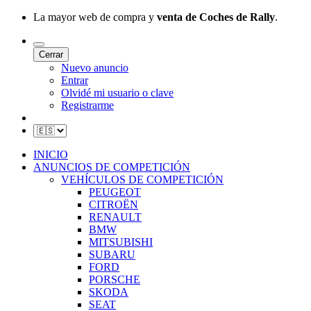
La mayor web de compra y
venta de Coches de Rally
.
Cerrar
Nuevo anuncio
Entrar
Olvidé mi usuario o clave
Registrarme
INICIO
ANUNCIOS DE COMPETICIÓN
VEHÍCULOS DE COMPETICIÓN
PEUGEOT
CITROËN
RENAULT
BMW
MITSUBISHI
SUBARU
FORD
PORSCHE
SKODA
SEAT