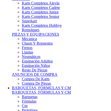
Karts Completos Alevín
Karts Completos Cadete
Karts Completos Junior
Karts Completos Senior
Superkart
Karts Completos Hobbye
Remolques
PIEZAS Y EQUIPACIONES
Mecanica
Chasis Y Repuestos
Frenos
Llantas
Neumáticos
Equipación Adultos
Equipación Niños
Resto De Piezas
ANUNCIOS DE COMPRA
Compra De Karts
Compra De Piezas
BARQUETAS, FÓRMULAS Y CM
BARQUETAS, FÓRMULAS Y CM
Barquetas
Fórmulas
Cm
Prototipos