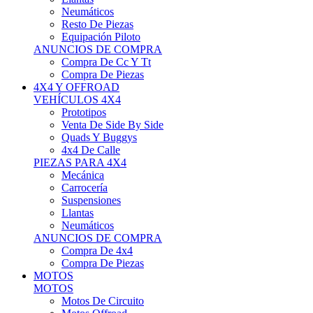
Neumáticos
Resto De Piezas
Equipación Piloto
ANUNCIOS DE COMPRA
Compra De Cc Y Tt
Compra De Piezas
4X4 Y OFFROAD
VEHÍCULOS 4X4
Prototipos
Venta De Side By Side
Quads Y Buggys
4x4 De Calle
PIEZAS PARA 4X4
Mecánica
Carrocería
Suspensiones
Llantas
Neumáticos
ANUNCIOS DE COMPRA
Compra De 4x4
Compra De Piezas
MOTOS
MOTOS
Motos De Circuito