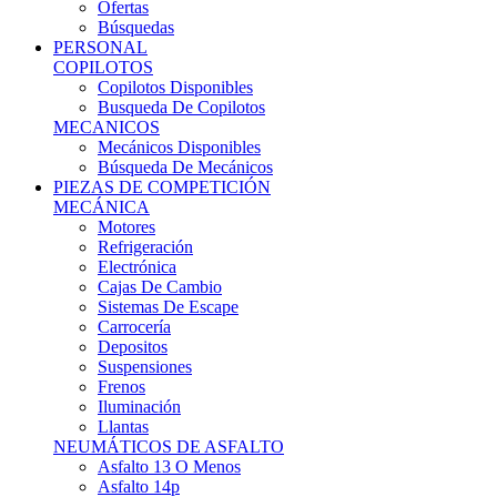
Ofertas
Búsquedas
PERSONAL
COPILOTOS
Copilotos Disponibles
Busqueda De Copilotos
MECANICOS
Mecánicos Disponibles
Búsqueda De Mecánicos
PIEZAS DE COMPETICIÓN
MECÁNICA
Motores
Refrigeración
Electrónica
Cajas De Cambio
Sistemas De Escape
Carrocería
Depositos
Suspensiones
Frenos
Iluminación
Llantas
NEUMÁTICOS DE ASFALTO
Asfalto 13 O Menos
Asfalto 14p