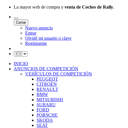
La mayor web de compra y
venta de Coches de Rally
.
Cerrar
Nuevo anuncio
Entrar
Olvidé mi usuario o clave
Registrarme
INICIO
ANUNCIOS DE COMPETICIÓN
VEHÍCULOS DE COMPETICIÓN
PEUGEOT
CITROËN
RENAULT
BMW
MITSUBISHI
SUBARU
FORD
PORSCHE
SKODA
SEAT