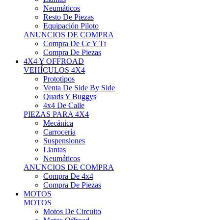
Neumáticos
Resto De Piezas
Equipación Piloto
ANUNCIOS DE COMPRA
Compra De Cc Y Tt
Compra De Piezas
4X4 Y OFFROAD
VEHÍCULOS 4X4
Prototipos
Venta De Side By Side
Quads Y Buggys
4x4 De Calle
PIEZAS PARA 4X4
Mecánica
Carrocería
Suspensiones
Llantas
Neumáticos
ANUNCIOS DE COMPRA
Compra De 4x4
Compra De Piezas
MOTOS
MOTOS
Motos De Circuito