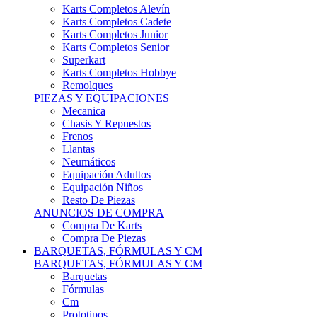
Karts Completos Alevín
Karts Completos Cadete
Karts Completos Junior
Karts Completos Senior
Superkart
Karts Completos Hobbye
Remolques
PIEZAS Y EQUIPACIONES
Mecanica
Chasis Y Repuestos
Frenos
Llantas
Neumáticos
Equipación Adultos
Equipación Niños
Resto De Piezas
ANUNCIOS DE COMPRA
Compra De Karts
Compra De Piezas
BARQUETAS, FÓRMULAS Y CM
BARQUETAS, FÓRMULAS Y CM
Barquetas
Fórmulas
Cm
Prototipos