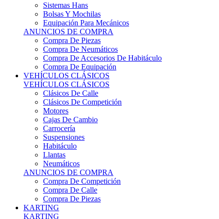
Sistemas Hans
Bolsas Y Mochilas
Equipación Para Mecánicos
ANUNCIOS DE COMPRA
Compra De Piezas
Compra De Neumáticos
Compra De Accesorios De Habitáculo
Compra De Equipación
VEHÍCULOS CLÁSICOS
VEHÍCULOS CLÁSICOS
Clásicos De Calle
Clásicos De Competición
Motores
Cajas De Cambio
Carrocería
Suspensiones
Habitáculo
Llantas
Neumáticos
ANUNCIOS DE COMPRA
Compra De Competición
Compra De Calle
Compra De Piezas
KARTING
KARTING