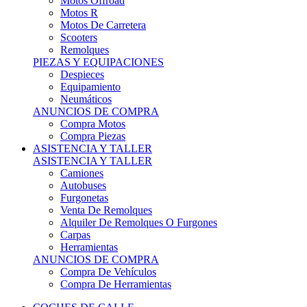
Motos Offroad
Motos R
Motos De Carretera
Scooters
Remolques
PIEZAS Y EQUIPACIONES
Despieces
Equipamiento
Neumáticos
ANUNCIOS DE COMPRA
Compra Motos
Compra Piezas
ASISTENCIA Y TALLER
ASISTENCIA Y TALLER
Camiones
Autobuses
Furgonetas
Venta De Remolques
Alquiler De Remolques O Furgones
Carpas
Herramientas
ANUNCIOS DE COMPRA
Compra De Vehículos
Compra De Herramientas