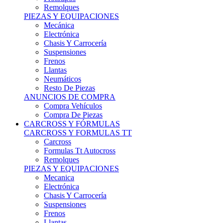
Remolques
PIEZAS Y EQUIPACIONES
Mecánica
Electrónica
Chasis Y Carrocería
Suspensiones
Frenos
Llantas
Neumáticos
Resto De Piezas
ANUNCIOS DE COMPRA
Compra Vehículos
Compra De Piezas
CARCROSS Y FÓRMULAS
CARCROSS Y FORMULAS TT
Carcross
Formulas Tt Autocross
Remolques
PIEZAS Y EQUIPACIONES
Mecanica
Electrónica
Chasis Y Carrocería
Suspensiones
Frenos
Llantas