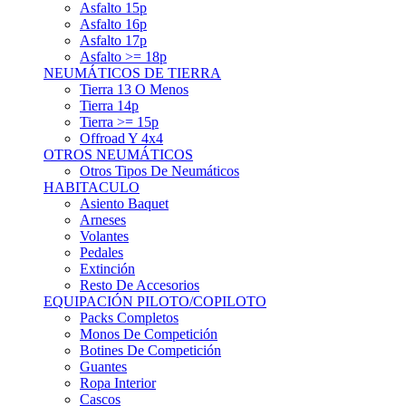
Asfalto 15p
Asfalto 16p
Asfalto 17p
Asfalto >= 18p
NEUMÁTICOS DE TIERRA
Tierra 13 O Menos
Tierra 14p
Tierra >= 15p
Offroad Y 4x4
OTROS NEUMÁTICOS
Otros Tipos De Neumáticos
HABITACULO
Asiento Baquet
Arneses
Volantes
Pedales
Extinción
Resto De Accesorios
EQUIPACIÓN PILOTO/COPILOTO
Packs Completos
Monos De Competición
Botines De Competición
Guantes
Ropa Interior
Cascos