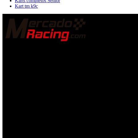
Karts completos Senior
Kart tm k9c