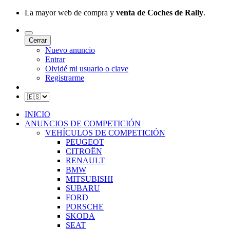
La mayor web de compra y
venta de Coches de Rally
.
Cerrar
Nuevo anuncio
Entrar
Olvidé mi usuario o clave
Registrarme
INICIO
ANUNCIOS DE COMPETICIÓN
VEHÍCULOS DE COMPETICIÓN
PEUGEOT
CITROËN
RENAULT
BMW
MITSUBISHI
SUBARU
FORD
PORSCHE
SKODA
SEAT