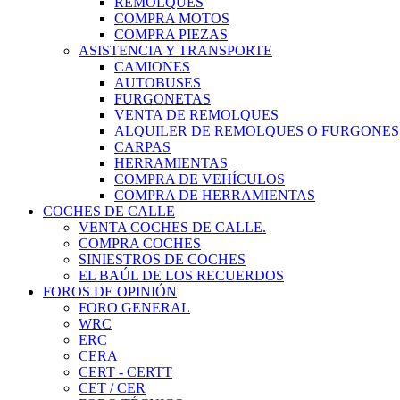
REMOLQUES
COMPRA MOTOS
COMPRA PIEZAS
ASISTENCIA Y TRANSPORTE
CAMIONES
AUTOBUSES
FURGONETAS
VENTA DE REMOLQUES
ALQUILER DE REMOLQUES O FURGONES
CARPAS
HERRAMIENTAS
COMPRA DE VEHÍCULOS
COMPRA DE HERRAMIENTAS
COCHES DE CALLE
VENTA COCHES DE CALLE.
COMPRA COCHES
SINIESTROS DE COCHES
EL BAÚL DE LOS RECUERDOS
FOROS DE OPINIÓN
FORO GENERAL
WRC
ERC
CERA
CERT - CERTT
CET / CER