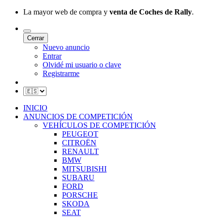
La mayor web de compra y
venta de Coches de Rally
.
Cerrar
Nuevo anuncio
Entrar
Olvidé mi usuario o clave
Registrarme
INICIO
ANUNCIOS DE COMPETICIÓN
VEHÍCULOS DE COMPETICIÓN
PEUGEOT
CITROËN
RENAULT
BMW
MITSUBISHI
SUBARU
FORD
PORSCHE
SKODA
SEAT