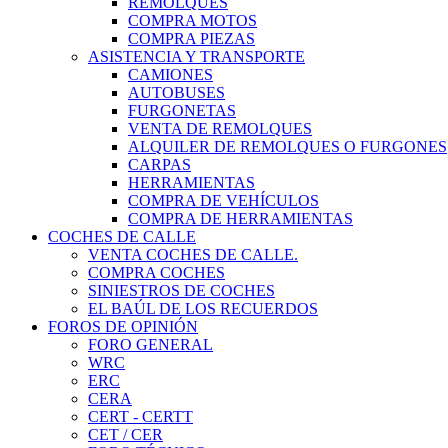
REMOLQUES
COMPRA MOTOS
COMPRA PIEZAS
ASISTENCIA Y TRANSPORTE
CAMIONES
AUTOBUSES
FURGONETAS
VENTA DE REMOLQUES
ALQUILER DE REMOLQUES O FURGONES
CARPAS
HERRAMIENTAS
COMPRA DE VEHÍCULOS
COMPRA DE HERRAMIENTAS
COCHES DE CALLE
VENTA COCHES DE CALLE.
COMPRA COCHES
SINIESTROS DE COCHES
EL BAÚL DE LOS RECUERDOS
FOROS DE OPINIÓN
FORO GENERAL
WRC
ERC
CERA
CERT - CERTT
CET / CER