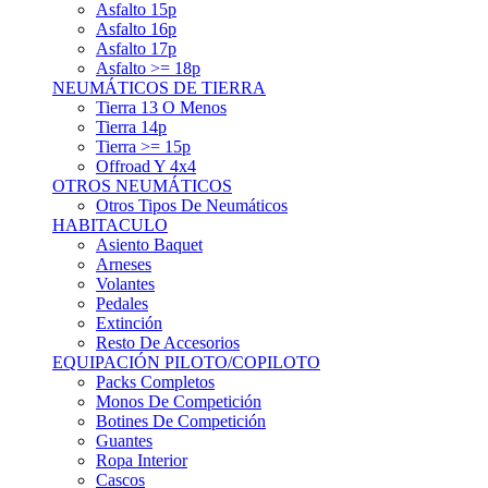
Asfalto 15p
Asfalto 16p
Asfalto 17p
Asfalto >= 18p
NEUMÁTICOS DE TIERRA
Tierra 13 O Menos
Tierra 14p
Tierra >= 15p
Offroad Y 4x4
OTROS NEUMÁTICOS
Otros Tipos De Neumáticos
HABITACULO
Asiento Baquet
Arneses
Volantes
Pedales
Extinción
Resto De Accesorios
EQUIPACIÓN PILOTO/COPILOTO
Packs Completos
Monos De Competición
Botines De Competición
Guantes
Ropa Interior
Cascos