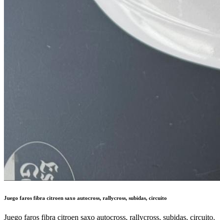
Juego faros fibra citroen saxo autocross, rallycross, subidas, circuito
Juego faros fibra citroen saxo autocross, rallycross, subidas, circuito.