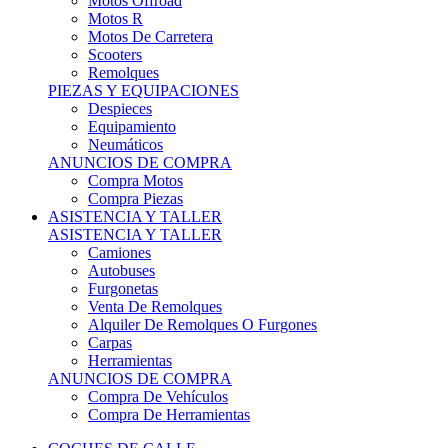
Motos Offroad
Motos R
Motos De Carretera
Scooters
Remolques
PIEZAS Y EQUIPACIONES
Despieces
Equipamiento
Neumáticos
ANUNCIOS DE COMPRA
Compra Motos
Compra Piezas
ASISTENCIA Y TALLER
ASISTENCIA Y TALLER
Camiones
Autobuses
Furgonetas
Venta De Remolques
Alquiler De Remolques O Furgones
Carpas
Herramientas
ANUNCIOS DE COMPRA
Compra De Vehículos
Compra De Herramientas