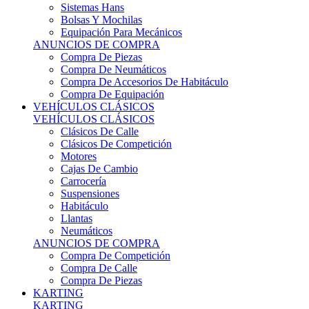
Sistemas Hans
Bolsas Y Mochilas
Equipación Para Mecánicos
ANUNCIOS DE COMPRA
Compra De Piezas
Compra De Neumáticos
Compra De Accesorios De Habitáculo
Compra De Equipación
VEHÍCULOS CLÁSICOS
VEHÍCULOS CLÁSICOS
Clásicos De Calle
Clásicos De Competición
Motores
Cajas De Cambio
Carrocería
Suspensiones
Habitáculo
Llantas
Neumáticos
ANUNCIOS DE COMPRA
Compra De Competición
Compra De Calle
Compra De Piezas
KARTING
KARTING