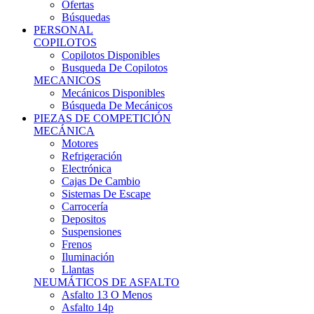
Ofertas
Búsquedas
PERSONAL
COPILOTOS
Copilotos Disponibles
Busqueda De Copilotos
MECANICOS
Mecánicos Disponibles
Búsqueda De Mecánicos
PIEZAS DE COMPETICIÓN
MECÁNICA
Motores
Refrigeración
Electrónica
Cajas De Cambio
Sistemas De Escape
Carrocería
Depositos
Suspensiones
Frenos
Iluminación
Llantas
NEUMÁTICOS DE ASFALTO
Asfalto 13 O Menos
Asfalto 14p