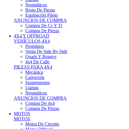
Neumáticos
Resto De Piezas
Equipación Piloto
ANUNCIOS DE COMPRA
Compra De Cc Y Tt
Compra De Piezas
4X4 Y OFFROAD
VEHÍCULOS 4X4
Prototipos
Venta De Side By Side
Quads Y Buggys
4x4 De Calle
PIEZAS PARA 4X4
Mecánica
Carrocería
Suspensiones
Llantas
Neumáticos
ANUNCIOS DE COMPRA
Compra De 4x4
Compra De Piezas
MOTOS
MOTOS
Motos De Circuito