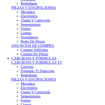
Remolques
PIEZAS Y EQUIPACIONES
Mecánica
Electrónica
Chasis Y Carrocería
Suspensiones
Frenos
Llantas
Neumáticos
Resto De Piezas
ANUNCIOS DE COMPRA
Compra Vehículos
Compra De Piezas
CARCROSS Y FÓRMULAS
CARCROSS Y FORMULAS TT
Carcross
Formulas Tt Autocross
Remolques
PIEZAS Y EQUIPACIONES
Mecanica
Electrónica
Chasis Y Carrocería
Suspensiones
Frenos
Llantas