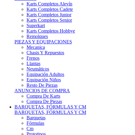
Karts Completos Alevín
Karts Completos Cadete
Karts Completos Junior
Karts Completos Senior
Superkart
Karts Completos Hobbye
Remolques
PIEZAS Y EQUIPACIONES
Mecanica
Chasis Y Repuestos
Frenos
Llantas
Neumáticos
Equipación Adultos
Equipación Niños
Resto De Piezas
ANUNCIOS DE COMPRA
Compra De Karts
Compra De Piezas
BARQUETAS, FÓRMULAS Y CM
BARQUETAS, FÓRMULAS Y CM
Barquetas
Fórmulas
Cm
Prototipos