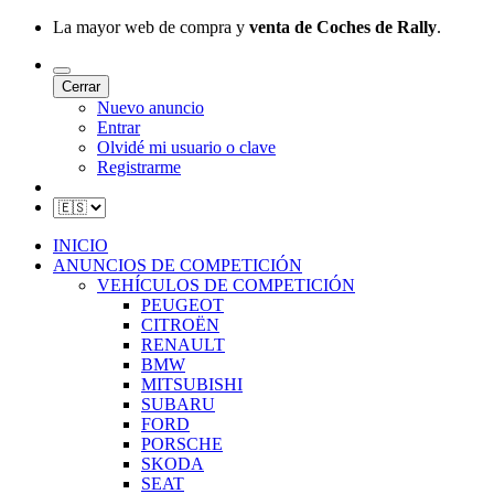
La mayor web de compra y
venta de Coches de Rally
.
Cerrar
Nuevo anuncio
Entrar
Olvidé mi usuario o clave
Registrarme
INICIO
ANUNCIOS DE COMPETICIÓN
VEHÍCULOS DE COMPETICIÓN
PEUGEOT
CITROËN
RENAULT
BMW
MITSUBISHI
SUBARU
FORD
PORSCHE
SKODA
SEAT