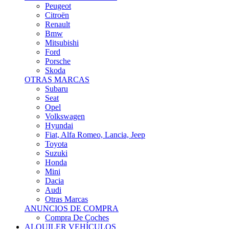
Citroën
Renault
Bmw
Mitsubishi
Ford
Porsche
Skoda
OTRAS MARCAS
Subaru
Seat
Opel
Volkswagen
Hyundai
Fiat, Alfa Romeo, Lancia, Jeep
Toyota
Suzuki
Honda
Mini
Dacia
Audi
Otras Marcas
ANUNCIOS DE COMPRA
Compra De Coches
ALQUILER VEHÍCULOS
ALQUILER VEHÍCULOS