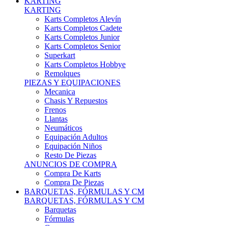
Karts Completos Alevín
Karts Completos Cadete
Karts Completos Junior
Karts Completos Senior
Superkart
Karts Completos Hobbye
Remolques
PIEZAS Y EQUIPACIONES
Mecanica
Chasis Y Repuestos
Frenos
Llantas
Neumáticos
Equipación Adultos
Equipación Niños
Resto De Piezas
ANUNCIOS DE COMPRA
Compra De Karts
Compra De Piezas
BARQUETAS, FÓRMULAS Y CM
BARQUETAS, FÓRMULAS Y CM
Barquetas
Fórmulas
Cm
Prototipos