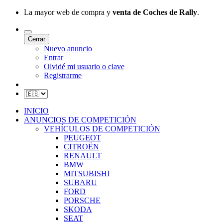
La mayor web de compra y
venta de Coches de Rally
.
Cerrar
Nuevo anuncio
Entrar
Olvidé mi usuario o clave
Registrarme
INICIO
ANUNCIOS DE COMPETICIÓN
VEHÍCULOS DE COMPETICIÓN
PEUGEOT
CITROËN
RENAULT
BMW
MITSUBISHI
SUBARU
FORD
PORSCHE
SKODA
SEAT