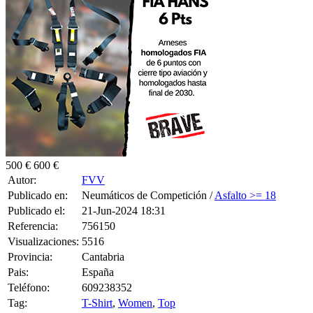
500 €
600 €
Autor:
FVV
Publicado en:
Neumáticos de Competición /
Asfalto >= 18
Publicado el:
21-Jun-2024 18:31
Referencia:
756150
Visualizaciones:
5516
Provincia:
Cantabria
Pais:
España
Teléfono:
609238352
Tag:
T-Shirt
,
Women
,
Top
Juego de MRF Tyres en 18 compuesto superblando / humedad.