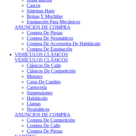
Sistemas Hans
Bolsas Y Mochilas
Equipación Para Mecánicos
ANUNCIOS DE COMPRA
Compra De Piezas
Compra De Neumáticos
Compra De Accesorios De Habitáculo
Compra De Equipación
VEHÍCULOS CLÁSICOS
VEHÍCULOS CLÁSICOS
Clásicos De Calle
Clásicos De Competición
Motores
Cajas De Cambio
Carrocería
Suspensiones
Habitáculo
Llantas
Neumáticos
ANUNCIOS DE COMPRA
Compra De Competición
Compra De Calle
Compra De Piezas
KARTING
KARTING