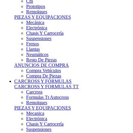
Remolques
PIEZAS Y EQUIPACIONES
Mecánica
Electrónica
Chasis Y Carrocería
Suspensiones
Frenos
Llantas
Neumáticos
Resto De Piezas
ANUNCIOS DE COMPRA
Compra Vehículos
Compra De Piezas
CARCROSS Y FÓRMULAS
CARCROSS Y FORMULAS TT
Carcross
Formulas Tt Autocross
Remolques
PIEZAS Y EQUIPACIONES
Mecanica
Electrónica
Chasis Y Carrocería
Suspensiones
Frenos
Llantas