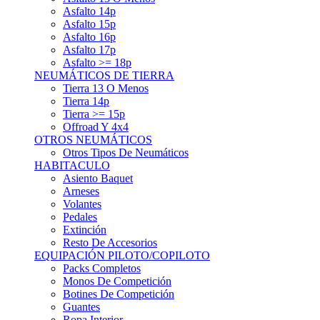
Asfalto 15p
Asfalto 16p
Asfalto 17p
Asfalto >= 18p
NEUMÁTICOS DE TIERRA
Tierra 13 O Menos
Tierra 14p
Tierra >= 15p
Offroad Y 4x4
OTROS NEUMÁTICOS
Otros Tipos De Neumáticos
HABITACULO
Asiento Baquet
Arneses
Volantes
Pedales
Extinción
Resto De Accesorios
EQUIPACIÓN PILOTO/COPILOTO
Packs Completos
Monos De Competición
Botines De Competición
Guantes
Ropa Interior
Cascos