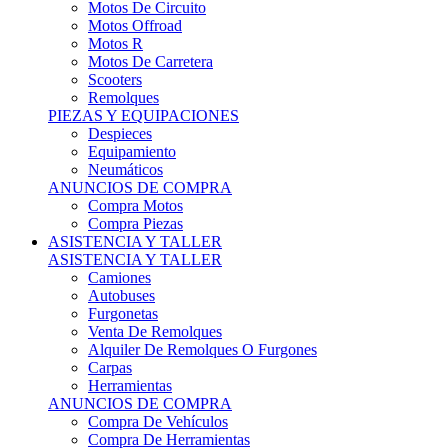
Motos Offroad
Motos R
Motos De Carretera
Scooters
Remolques
PIEZAS Y EQUIPACIONES
Despieces
Equipamiento
Neumáticos
ANUNCIOS DE COMPRA
Compra Motos
Compra Piezas
ASISTENCIA Y TALLER
ASISTENCIA Y TALLER
Camiones
Autobuses
Furgonetas
Venta De Remolques
Alquiler De Remolques O Furgones
Carpas
Herramientas
ANUNCIOS DE COMPRA
Compra De Vehículos
Compra De Herramientas