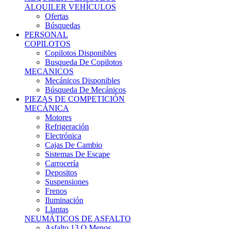
Ofertas
Búsquedas
PERSONAL
COPILOTOS
Copilotos Disponibles
Busqueda De Copilotos
MECANICOS
Mecánicos Disponibles
Búsqueda De Mecánicos
PIEZAS DE COMPETICIÓN
MECÁNICA
Motores
Refrigeración
Electrónica
Cajas De Cambio
Sistemas De Escape
Carrocería
Depositos
Suspensiones
Frenos
Iluminación
Llantas
NEUMÁTICOS DE ASFALTO
Asfalto 13 O Menos
Asfalto 14p