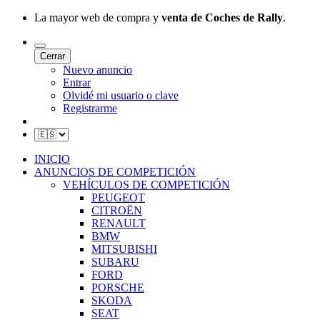
La mayor web de compra y
venta de Coches de Rally
.
Cerrar
Nuevo anuncio
Entrar
Olvidé mi usuario o clave
Registrarme
INICIO
ANUNCIOS DE COMPETICIÓN
VEHÍCULOS DE COMPETICIÓN
PEUGEOT
CITROËN
RENAULT
BMW
MITSUBISHI
SUBARU
FORD
PORSCHE
SKODA
SEAT