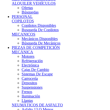
Ofertas
Búsquedas
PERSONAL
COPILOTOS
Copilotos Disponibles
Busqueda De Copilotos
MECANICOS
Mecánicos Disponibles
Búsqueda De Mecánicos
PIEZAS DE COMPETICIÓN
MECÁNICA
Motores
Refrigeración
Electrónica
Cajas De Cambio
Sistemas De Escape
Carrocería
Depositos
Suspensiones
Frenos
Iluminación
Llantas
NEUMÁTICOS DE ASFALTO
Asfalto 13 O Menos
Asfalto 14p