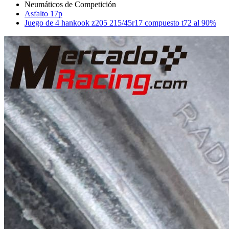
Asfalto 17p
Juego de 4 hankook z205 215/45r17 compuesto t72 al 90%