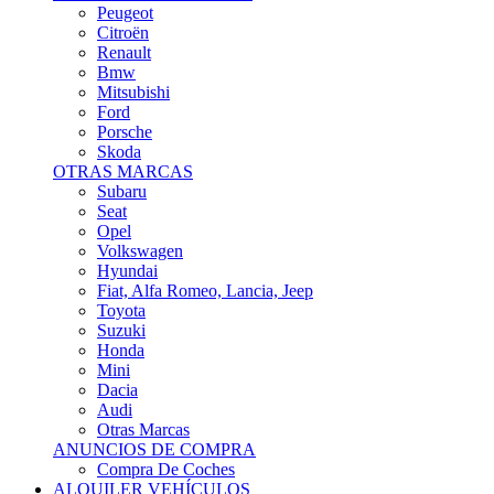
Citroën
Renault
Bmw
Mitsubishi
Ford
Porsche
Skoda
OTRAS MARCAS
Subaru
Seat
Opel
Volkswagen
Hyundai
Fiat, Alfa Romeo, Lancia, Jeep
Toyota
Suzuki
Honda
Mini
Dacia
Audi
Otras Marcas
ANUNCIOS DE COMPRA
Compra De Coches
ALQUILER VEHÍCULOS
ALQUILER VEHÍCULOS