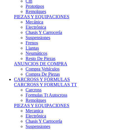
Remolques
PIEZAS Y EQUIPACIONES
Mecánica
Electrónica
Chasis Y Carrocería
Suspensiones
Frenos
Llantas
Neumáticos
Resto De Piezas
ANUNCIOS DE COMPRA
Compra Vehículos
Compra De Piezas
CARCROSS Y FÓRMULAS
CARCROSS Y FORMULAS TT
Carcross
Formulas Tt Autocross
Remolques
PIEZAS Y EQUIPACIONES
Mecanica
Electrónica
Chasis Y Carrocería
Suspensiones
Frenos
Llantas