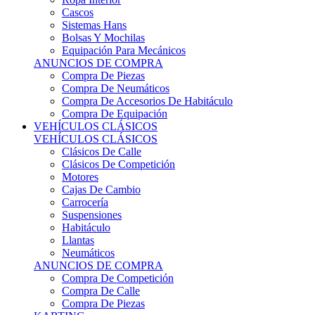
Sistemas Hans
Bolsas Y Mochilas
Equipación Para Mecánicos
ANUNCIOS DE COMPRA
Compra De Piezas
Compra De Neumáticos
Compra De Accesorios De Habitáculo
Compra De Equipación
VEHÍCULOS CLÁSICOS
VEHÍCULOS CLÁSICOS
Clásicos De Calle
Clásicos De Competición
Motores
Cajas De Cambio
Carrocería
Suspensiones
Habitáculo
Llantas
Neumáticos
ANUNCIOS DE COMPRA
Compra De Competición
Compra De Calle
Compra De Piezas
KARTING
KARTING