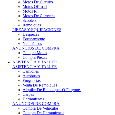
Motos Offroad
Motos R
Motos De Carretera
Scooters
Remolques
PIEZAS Y EQUIPACIONES
Despieces
Equipamiento
Neumáticos
ANUNCIOS DE COMPRA
Compra Motos
Compra Piezas
ASISTENCIA Y TALLER
ASISTENCIA Y TALLER
Camiones
Autobuses
Furgonetas
Venta De Remolques
Alquiler De Remolques O Furgones
Carpas
Herramientas
ANUNCIOS DE COMPRA
Compra De Vehículos
Compra De Herramientas