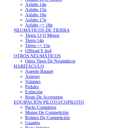
Asfalto 15p
Asfalto 16p
Asfalto 17p
Asfalto >= 18p
NEUMÁTICOS DE TIERRA
Tierra 13 O Menos
Tierra 14p
Tierra >= 15p
Offroad Y 4x4
OTROS NEUMÁTICOS
Otros Tipos De Neumáticos
HABITACULO
Asiento Baquet
Arneses
Volantes
Pedales
Extinción
Resto De Accesorios
EQUIPACIÓN PILOTO/COPILOTO
Packs Completos
Monos De Competición
Botines De Competición
Guantes
Ropa Interior
Cascos