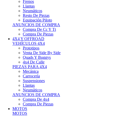
Neumáticos
Resto De Piezas
Equipación Piloto
ANUNCIOS DE COMPRA
Compra De Cc Y Tt
Compra De Piezas
4X4 Y OFFROAD
VEHÍCULOS 4X4
Prototipos
Venta De Side By Side
Quads Y Buggys
4x4 De Calle
PIEZAS PARA 4X4
Mecánica
Carrocería
Suspensiones
Llantas
Neumáticos
ANUNCIOS DE COMPRA
Compra De 4x4
Compra De Piezas
MOTOS
MOTOS
Motos De Circuito