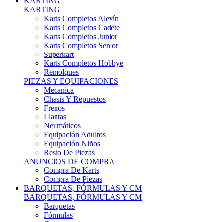
Karts Completos Alevín
Karts Completos Cadete
Karts Completos Junior
Karts Completos Senior
Superkart
Karts Completos Hobbye
Remolques
PIEZAS Y EQUIPACIONES
Mecanica
Chasis Y Repuestos
Frenos
Llantas
Neumáticos
Equipación Adultos
Equipación Niños
Resto De Piezas
ANUNCIOS DE COMPRA
Compra De Karts
Compra De Piezas
BARQUETAS, FÓRMULAS Y CM
BARQUETAS, FÓRMULAS Y CM
Barquetas
Fórmulas
Cm
Prototipos