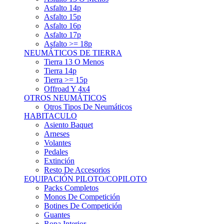
Asfalto 15p
Asfalto 16p
Asfalto 17p
Asfalto >= 18p
NEUMÁTICOS DE TIERRA
Tierra 13 O Menos
Tierra 14p
Tierra >= 15p
Offroad Y 4x4
OTROS NEUMÁTICOS
Otros Tipos De Neumáticos
HABITACULO
Asiento Baquet
Arneses
Volantes
Pedales
Extinción
Resto De Accesorios
EQUIPACIÓN PILOTO/COPILOTO
Packs Completos
Monos De Competición
Botines De Competición
Guantes
Ropa Interior
Cascos