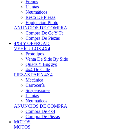
Neumáticos
Resto De Piezas
Equipación Piloto
ANUNCIOS DE COMPRA
Compra De Cc Y Tt
Compra De Piezas
4X4 Y OFFROAD
VEHÍCULOS 4X4
Prototipos
Venta De Side By Side
Quads Y Buggys
4x4 De Calle
PIEZAS PARA 4X4
Mecánica
Carrocería
Suspensiones
Llantas
Neumáticos
ANUNCIOS DE COMPRA
Compra De 4x4
Compra De Piezas
MOTOS
MOTOS
Motos De Circuito