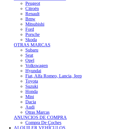
Citroën
Renault
Bmw
Mitsubishi
Ford
Porsche
Skoda
OTRAS MARCAS
Subaru
Seat
Opel
Volkswagen
Hyundai
Fiat, Alfa Romeo, Lancia, Jeep
Toyota
Suzuki
Honda
Mini
Dacia
Audi
Otras Marcas
ANUNCIOS DE COMPRA
Compra De Coches
ALQUILER VEHÍCULOS
ALQUILER VEHÍCULOS