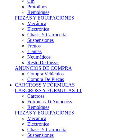
Remolques
PIEZAS Y EQUIPACIONES
Mecánica
Electrónica
Chasis Y Carrocería
Suspensiones
Frenos
Llantas
Neumáticos
Resto De Piezas
ANUNCIOS DE COMPRA
Compra Vehículos
Compra De Piezas
CARCROSS Y FÓRMULAS
CARCROSS Y FORMULAS TT
Carcross
Formulas Tt Autocross
Remolques
PIEZAS Y EQUIPACIONES
Mecanica
Electrónica
Chasis Y Carrocería
Suspensiones
Frenos
Llantas