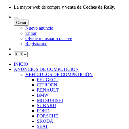
La mayor web de compra y
venta de Coches de Rally
.
Cerrar
Nuevo anuncio
Entrar
Olvidé mi usuario o clave
Registrarme
INICIO
ANUNCIOS DE COMPETICIÓN
VEHÍCULOS DE COMPETICIÓN
PEUGEOT
CITROËN
RENAULT
BMW
MITSUBISHI
SUBARU
FORD
PORSCHE
SKODA
SEAT