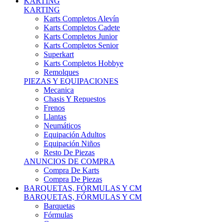
Karts Completos Alevín
Karts Completos Cadete
Karts Completos Junior
Karts Completos Senior
Superkart
Karts Completos Hobbye
Remolques
PIEZAS Y EQUIPACIONES
Mecanica
Chasis Y Repuestos
Frenos
Llantas
Neumáticos
Equipación Adultos
Equipación Niños
Resto De Piezas
ANUNCIOS DE COMPRA
Compra De Karts
Compra De Piezas
BARQUETAS, FÓRMULAS Y CM
BARQUETAS, FÓRMULAS Y CM
Barquetas
Fórmulas
Cm
Prototipos