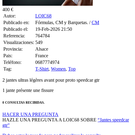
400 €
Autor:
LOIC68
Publicado en:
Fórmulas, CM y Barquetas. /
CM
Publicado el:
19-Feb-2026 21:50
Referencia:
764784
Visualizaciones:
549
Provincia:
Alsace
Pais:
France
Teléfono:
0687774974
Tag:
T-Shirt
,
Women
,
Top
2 jantes ultras légères avant pour proto speedcar gtr
1 jante présente une fissure
0 CONSULTAS RECIBIDAS.
HACER UNA PREGUNTA
HAZLE UNA PREGUNTA A LOIC68 SOBRE
“Jantes speedcar
gtr”
Debes estar logueado para poder realizar la consulta