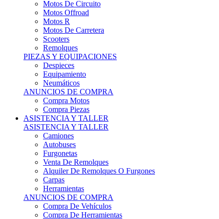
Motos Offroad
Motos R
Motos De Carretera
Scooters
Remolques
PIEZAS Y EQUIPACIONES
Despieces
Equipamiento
Neumáticos
ANUNCIOS DE COMPRA
Compra Motos
Compra Piezas
ASISTENCIA Y TALLER
ASISTENCIA Y TALLER
Camiones
Autobuses
Furgonetas
Venta De Remolques
Alquiler De Remolques O Furgones
Carpas
Herramientas
ANUNCIOS DE COMPRA
Compra De Vehículos
Compra De Herramientas