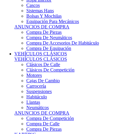
Sistemas Hans
Bolsas Y Mochilas
Equipación Para Mecánicos
ANUNCIOS DE COMPRA
Compra De Piezas
Compra De Neumáticos
Compra De Accesorios De Habitáculo
Compra De Equipación
VEHÍCULOS CLÁSICOS
VEHÍCULOS CLÁSICOS
Clásicos De Calle
Clásicos De Competición
Motores
Cajas De Cambio
Carrocería
Suspensiones
Habitáculo
Llantas
Neumáticos
ANUNCIOS DE COMPRA
Compra De Competición
Compra De Calle
Compra De Piezas
KARTING
KARTING