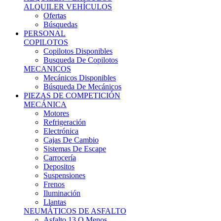
Ofertas
Búsquedas
PERSONAL
COPILOTOS
Copilotos Disponibles
Busqueda De Copilotos
MECANICOS
Mecánicos Disponibles
Búsqueda De Mecánicos
PIEZAS DE COMPETICIÓN
MECÁNICA
Motores
Refrigeración
Electrónica
Cajas De Cambio
Sistemas De Escape
Carrocería
Depositos
Suspensiones
Frenos
Iluminación
Llantas
NEUMÁTICOS DE ASFALTO
Asfalto 13 O Menos
Asfalto 14p