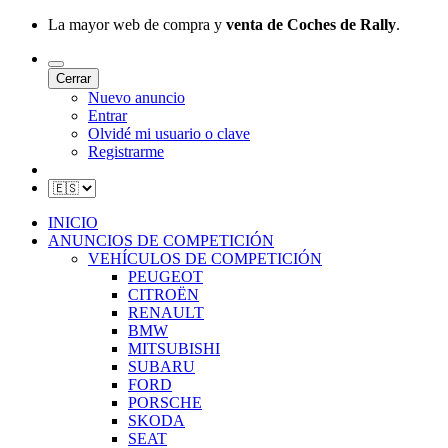
La mayor web de compra y
venta de Coches de Rally
.
Cerrar
Nuevo anuncio
Entrar
Olvidé mi usuario o clave
Registrarme
INICIO
ANUNCIOS DE COMPETICIÓN
VEHÍCULOS DE COMPETICIÓN
PEUGEOT
CITROËN
RENAULT
BMW
MITSUBISHI
SUBARU
FORD
PORSCHE
SKODA
SEAT