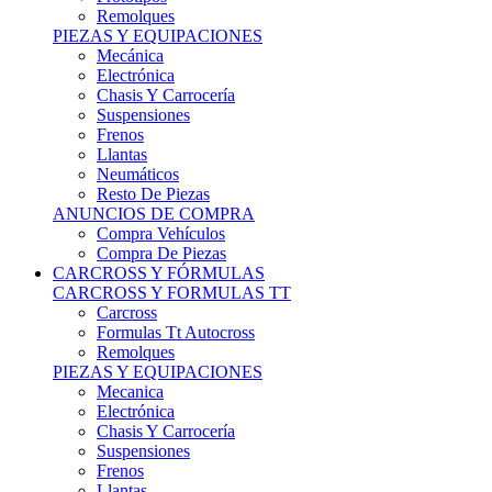
Remolques
PIEZAS Y EQUIPACIONES
Mecánica
Electrónica
Chasis Y Carrocería
Suspensiones
Frenos
Llantas
Neumáticos
Resto De Piezas
ANUNCIOS DE COMPRA
Compra Vehículos
Compra De Piezas
CARCROSS Y FÓRMULAS
CARCROSS Y FORMULAS TT
Carcross
Formulas Tt Autocross
Remolques
PIEZAS Y EQUIPACIONES
Mecanica
Electrónica
Chasis Y Carrocería
Suspensiones
Frenos
Llantas