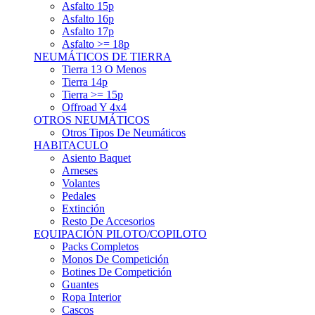
Asfalto 15p
Asfalto 16p
Asfalto 17p
Asfalto >= 18p
NEUMÁTICOS DE TIERRA
Tierra 13 O Menos
Tierra 14p
Tierra >= 15p
Offroad Y 4x4
OTROS NEUMÁTICOS
Otros Tipos De Neumáticos
HABITACULO
Asiento Baquet
Arneses
Volantes
Pedales
Extinción
Resto De Accesorios
EQUIPACIÓN PILOTO/COPILOTO
Packs Completos
Monos De Competición
Botines De Competición
Guantes
Ropa Interior
Cascos