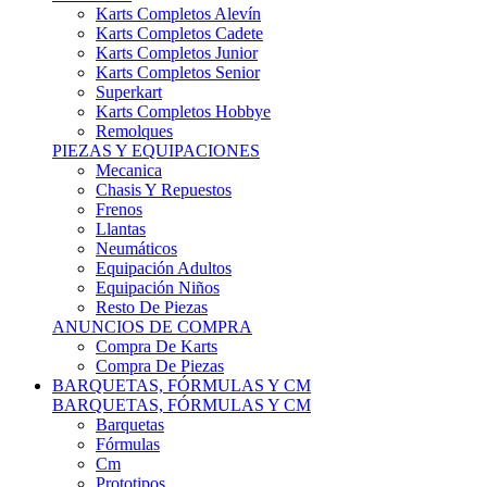
Karts Completos Alevín
Karts Completos Cadete
Karts Completos Junior
Karts Completos Senior
Superkart
Karts Completos Hobbye
Remolques
PIEZAS Y EQUIPACIONES
Mecanica
Chasis Y Repuestos
Frenos
Llantas
Neumáticos
Equipación Adultos
Equipación Niños
Resto De Piezas
ANUNCIOS DE COMPRA
Compra De Karts
Compra De Piezas
BARQUETAS, FÓRMULAS Y CM
BARQUETAS, FÓRMULAS Y CM
Barquetas
Fórmulas
Cm
Prototipos