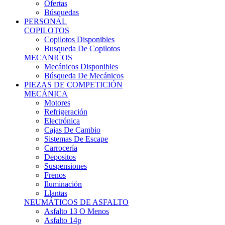
Ofertas
Búsquedas
PERSONAL
COPILOTOS
Copilotos Disponibles
Busqueda De Copilotos
MECANICOS
Mecánicos Disponibles
Búsqueda De Mecánicos
PIEZAS DE COMPETICIÓN
MECÁNICA
Motores
Refrigeración
Electrónica
Cajas De Cambio
Sistemas De Escape
Carrocería
Depositos
Suspensiones
Frenos
Iluminación
Llantas
NEUMÁTICOS DE ASFALTO
Asfalto 13 O Menos
Asfalto 14p