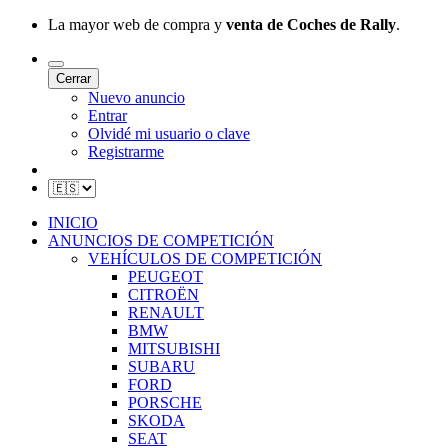
La mayor web de compra y
venta de Coches de Rally
.
Cerrar
Nuevo anuncio
Entrar
Olvidé mi usuario o clave
Registrarme
INICIO
ANUNCIOS DE COMPETICIÓN
VEHÍCULOS DE COMPETICIÓN
PEUGEOT
CITROËN
RENAULT
BMW
MITSUBISHI
SUBARU
FORD
PORSCHE
SKODA
SEAT