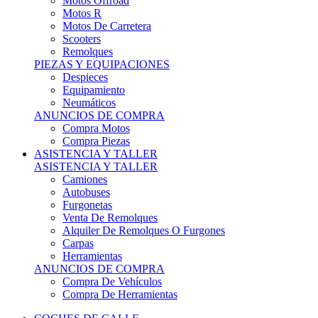
Motos Offroad
Motos R
Motos De Carretera
Scooters
Remolques
PIEZAS Y EQUIPACIONES
Despieces
Equipamiento
Neumáticos
ANUNCIOS DE COMPRA
Compra Motos
Compra Piezas
ASISTENCIA Y TALLER
ASISTENCIA Y TALLER
Camiones
Autobuses
Furgonetas
Venta De Remolques
Alquiler De Remolques O Furgones
Carpas
Herramientas
ANUNCIOS DE COMPRA
Compra De Vehículos
Compra De Herramientas