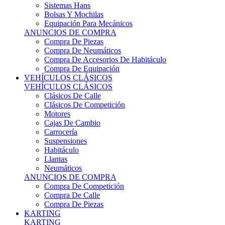
Sistemas Hans
Bolsas Y Mochilas
Equipación Para Mecánicos
ANUNCIOS DE COMPRA
Compra De Piezas
Compra De Neumáticos
Compra De Accesorios De Habitáculo
Compra De Equipación
VEHÍCULOS CLÁSICOS
VEHÍCULOS CLÁSICOS
Clásicos De Calle
Clásicos De Competición
Motores
Cajas De Cambio
Carrocería
Suspensiones
Habitáculo
Llantas
Neumáticos
ANUNCIOS DE COMPRA
Compra De Competición
Compra De Calle
Compra De Piezas
KARTING
KARTING