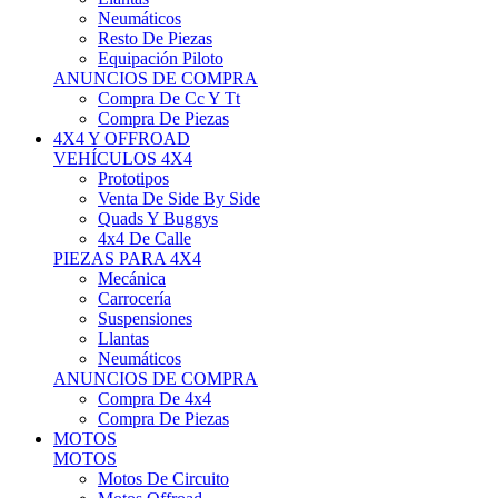
Neumáticos
Resto De Piezas
Equipación Piloto
ANUNCIOS DE COMPRA
Compra De Cc Y Tt
Compra De Piezas
4X4 Y OFFROAD
VEHÍCULOS 4X4
Prototipos
Venta De Side By Side
Quads Y Buggys
4x4 De Calle
PIEZAS PARA 4X4
Mecánica
Carrocería
Suspensiones
Llantas
Neumáticos
ANUNCIOS DE COMPRA
Compra De 4x4
Compra De Piezas
MOTOS
MOTOS
Motos De Circuito