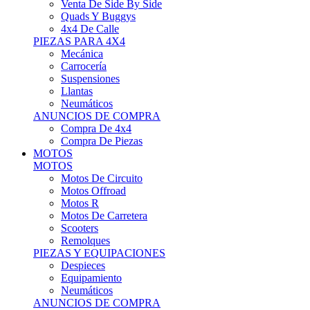
Motos Offroad
Motos R
Motos De Carretera
Scooters
Remolques
PIEZAS Y EQUIPACIONES
Despieces
Equipamiento
Neumáticos
ANUNCIOS DE COMPRA
Compra Motos
Compra Piezas
ASISTENCIA Y TALLER
ASISTENCIA Y TALLER
Camiones
Autobuses
Furgonetas
Venta De Remolques
Alquiler De Remolques O Furgones
Carpas
Herramientas
ANUNCIOS DE COMPRA
Compra De Vehículos
Compra De Herramientas