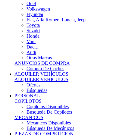
Ofertas
Búsquedas
PERSONAL
COPILOTOS
Copilotos Disponibles
Busqueda De Copilotos
MECANICOS
Mecánicos Disponibles
Búsqueda De Mecánicos
PIEZAS DE COMPETICIÓN
MECÁNICA
Motores
Refrigeración
Electrónica
Cajas De Cambio
Sistemas De Escape
Carrocería
Depositos
Suspensiones
Frenos
Iluminación
Llantas
NEUMÁTICOS DE ASFALTO
Asfalto 13 O Menos
Asfalto 14p