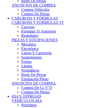
Neumáticos
Resto De Piezas
Equipación Piloto
ANUNCIOS DE COMPRA
Compra De Cc Y Tt
Compra De Piezas
4X4 Y OFFROAD
VEHÍCULOS 4X4
Prototipos
Venta De Side By Side
Quads Y Buggys
4x4 De Calle
PIEZAS PARA 4X4
Mecánica
Carrocería
Suspensiones
Llantas
Neumáticos
ANUNCIOS DE COMPRA
Compra De 4x4
Compra De Piezas
MOTOS
MOTOS
Motos De Circuito