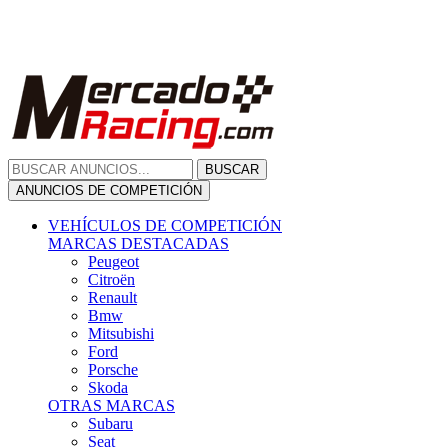
Citroën
Renault
Bmw
Mitsubishi
Ford
Porsche
Skoda
OTRAS MARCAS
Subaru
Seat
Opel
Volkswagen
Hyundai
Fiat, Alfa Romeo, Lancia, Jeep
Toyota
Suzuki
Honda
Mini
Dacia
Audi
Otras Marcas
ANUNCIOS DE COMPRA
Compra De Coches
ALQUILER VEHÍCULOS
ALQUILER VEHÍCULOS