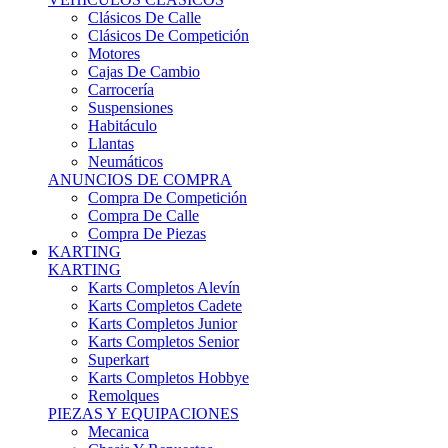
Karts Completos Alevín
Karts Completos Cadete
Karts Completos Junior
Karts Completos Senior
Superkart
Karts Completos Hobbye
Remolques
PIEZAS Y EQUIPACIONES
Mecanica
Chasis Y Repuestos
Frenos
Llantas
Neumáticos
Equipación Adultos
Equipación Niños
Resto De Piezas
ANUNCIOS DE COMPRA
Compra De Karts
Compra De Piezas
BARQUETAS, FÓRMULAS Y CM
BARQUETAS, FÓRMULAS Y CM
Barquetas
Fórmulas
Cm
Prototipos