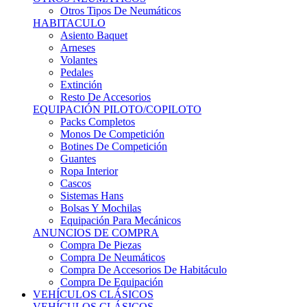
Sistemas Hans
Bolsas Y Mochilas
Equipación Para Mecánicos
ANUNCIOS DE COMPRA
Compra De Piezas
Compra De Neumáticos
Compra De Accesorios De Habitáculo
Compra De Equipación
VEHÍCULOS CLÁSICOS
VEHÍCULOS CLÁSICOS
Clásicos De Calle
Clásicos De Competición
Motores
Cajas De Cambio
Carrocería
Suspensiones
Habitáculo
Llantas
Neumáticos
ANUNCIOS DE COMPRA
Compra De Competición
Compra De Calle
Compra De Piezas
KARTING
KARTING