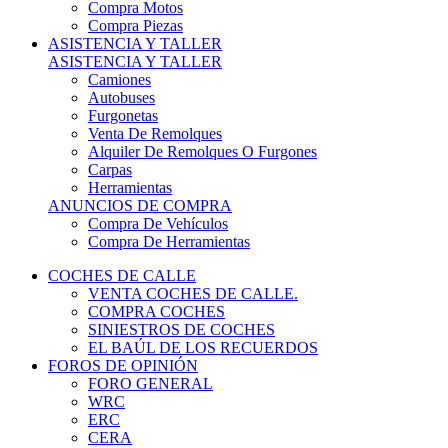
COCHES DE CALLE
VENTA COCHES DE CALLE.
COMPRA COCHES
SINIESTROS DE COCHES
EL BAÚL DE LOS RECUERDOS
FOROS DE OPINIÓN
FORO GENERAL
WRC
ERC
CERA
CERT - CERTT
CET / CER
FORO TÉCNICO
PRUEBAS DE VEHÍCULOS DE CALLE.
VIDEOS DE RALLY.
A CONTRATRAMO
TIENDA ONLINE
NUEVO ANUNCIO
Inicio
Vehículos de Competición