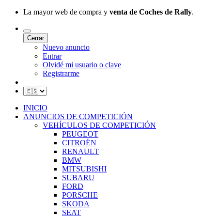
La mayor web de compra y
venta de Coches de Rally
.
Cerrar
Nuevo anuncio
Entrar
Olvidé mi usuario o clave
Registrarme
INICIO
ANUNCIOS DE COMPETICIÓN
VEHÍCULOS DE COMPETICIÓN
PEUGEOT
CITROËN
RENAULT
BMW
MITSUBISHI
SUBARU
FORD
PORSCHE
SKODA
SEAT