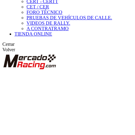
CERT - CERTT
CET / CER
FORO TÉCNICO
PRUEBAS DE VEHÍCULOS DE CALLE.
VIDEOS DE RALLY.
A CONTRATRAMO
TIENDA ONLINE
Cerrar
Volver
BUSCAR
ANUNCIOS DE COMPETICIÓN
VEHÍCULOS DE COMPETICIÓN
MARCAS DESTACADAS
Peugeot