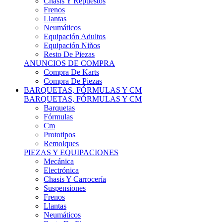
Remolques
PIEZAS Y EQUIPACIONES
Mecánica
Electrónica
Chasis Y Carrocería
Suspensiones
Frenos
Llantas
Neumáticos
Resto De Piezas
ANUNCIOS DE COMPRA
Compra Vehículos
Compra De Piezas
CARCROSS Y FÓRMULAS
CARCROSS Y FORMULAS TT
Carcross
Formulas Tt Autocross
Remolques
PIEZAS Y EQUIPACIONES
Mecanica
Electrónica
Chasis Y Carrocería
Suspensiones
Frenos
Llantas