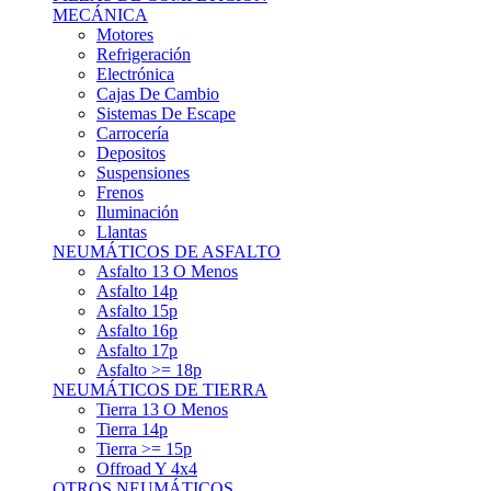
Asfalto 15p
Asfalto 16p
Asfalto 17p
Asfalto >= 18p
NEUMÁTICOS DE TIERRA
Tierra 13 O Menos
Tierra 14p
Tierra >= 15p
Offroad Y 4x4
OTROS NEUMÁTICOS
Otros Tipos De Neumáticos
HABITACULO
Asiento Baquet
Arneses
Volantes
Pedales
Extinción
Resto De Accesorios
EQUIPACIÓN PILOTO/COPILOTO
Packs Completos
Monos De Competición
Botines De Competición
Guantes
Ropa Interior
Cascos