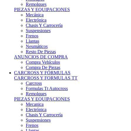
Remolques
PIEZAS Y EQUIPACIONES
Mecánica
Electrónica
Chasis Y Carrocería
Suspensiones
Frenos
Llantas
Neumáticos
Resto De Piezas
ANUNCIOS DE COMPRA
Compra Vehículos
Compra De Piezas
CARCROSS Y FÓRMULAS
CARCROSS Y FORMULAS TT
Carcross
Formulas Tt Autocross
Remolques
PIEZAS Y EQUIPACIONES
Mecanica
Electrónica
Chasis Y Carrocería
Suspensiones
Frenos
Llantas