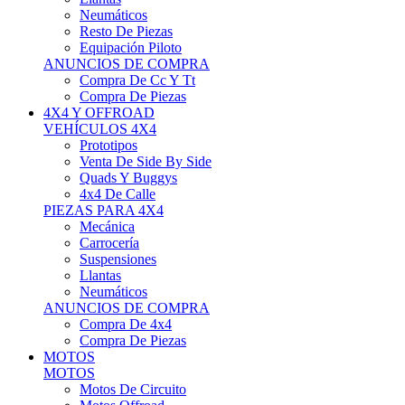
Neumáticos
Resto De Piezas
Equipación Piloto
ANUNCIOS DE COMPRA
Compra De Cc Y Tt
Compra De Piezas
4X4 Y OFFROAD
VEHÍCULOS 4X4
Prototipos
Venta De Side By Side
Quads Y Buggys
4x4 De Calle
PIEZAS PARA 4X4
Mecánica
Carrocería
Suspensiones
Llantas
Neumáticos
ANUNCIOS DE COMPRA
Compra De 4x4
Compra De Piezas
MOTOS
MOTOS
Motos De Circuito