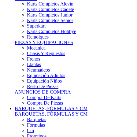
Karts Completos Alevín
Karts Completos Cadete
Karts Completos Junior
Karts Completos Senior
Superkart
Karts Completos Hobbye
Remolques
PIEZAS Y EQUIPACIONES
Mecanica
Chasis Y Repuestos
Frenos
Llantas
Neumáticos
Equipación Adultos
Equipación Niños
Resto De Piezas
ANUNCIOS DE COMPRA
Compra De Karts
Compra De Piezas
BARQUETAS, FÓRMULAS Y CM
BARQUETAS, FÓRMULAS Y CM
Barquetas
Fórmulas
Cm
Prototipos