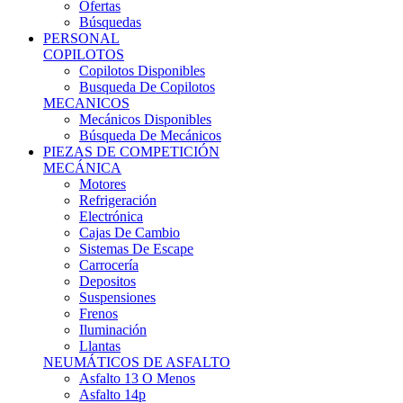
Ofertas
Búsquedas
PERSONAL
COPILOTOS
Copilotos Disponibles
Busqueda De Copilotos
MECANICOS
Mecánicos Disponibles
Búsqueda De Mecánicos
PIEZAS DE COMPETICIÓN
MECÁNICA
Motores
Refrigeración
Electrónica
Cajas De Cambio
Sistemas De Escape
Carrocería
Depositos
Suspensiones
Frenos
Iluminación
Llantas
NEUMÁTICOS DE ASFALTO
Asfalto 13 O Menos
Asfalto 14p