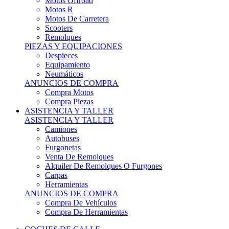
Motos Offroad
Motos R
Motos De Carretera
Scooters
Remolques
PIEZAS Y EQUIPACIONES
Despieces
Equipamiento
Neumáticos
ANUNCIOS DE COMPRA
Compra Motos
Compra Piezas
ASISTENCIA Y TALLER
ASISTENCIA Y TALLER
Camiones
Autobuses
Furgonetas
Venta De Remolques
Alquiler De Remolques O Furgones
Carpas
Herramientas
ANUNCIOS DE COMPRA
Compra De Vehículos
Compra De Herramientas