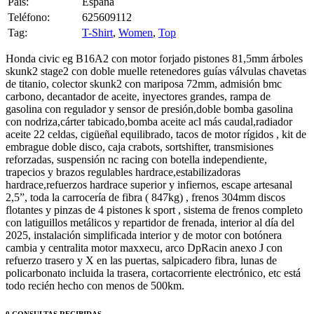
Pais:
España
Teléfono:
625609112
Tag:
T-Shirt
,
Women
,
Top
Honda civic eg B16A2 con motor forjado pistones 81,5mm árboles
skunk2 stage2 con doble muelle retenedores guías válvulas chavetas
de titanio, colector skunk2 con mariposa 72mm, admisión bmc
carbono, decantador de aceite, inyectores grandes, rampa de
gasolina con regulador y sensor de presión,doble bomba gasolina
con nodriza,cárter tabicado,bomba aceite acl más caudal,radiador
aceite 22 celdas, cigüeñal equilibrado, tacos de motor rígidos , kit de
embrague doble disco, caja crabots, sortshifter, transmisiones
reforzadas, suspensión nc racing con botella independiente,
trapecios y brazos regulables hardrace,estabilizadoras
hardrace,refuerzos hardrace superior y infiernos, escape artesanal
2,5”, toda la carrocería de fibra ( 847kg) , frenos 304mm discos
flotantes y pinzas de 4 pistones k sport , sistema de frenos completo
con latiguillos metálicos y repartidor de frenada, interior al día del
2025, instalación simplificada interior y de motor con botónera
cambia y centralita motor maxxecu, arco DpRacin anexo J con
refuerzo trasero y X en las puertas, salpicadero fibra, lunas de
policarbonato incluida la trasera, cortacorriente electrónico, etc está
todo recién hecho con menos de 500km.
0 CONSULTAS RECIBIDAS.