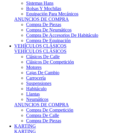
Sistemas Hans
Bolsas Y Mochilas
Equipación Para Mecánicos
ANUNCIOS DE COMPRA
Compra De Piezas
Compra De Neumáticos
Compra De Accesorios De Habitáculo
Compra De Equipación
VEHÍCULOS CLÁSICOS
VEHÍCULOS CLÁSICOS
Clásicos De Calle
Clásicos De Competición
Motores
Cajas De Cambio
Carrocería
Suspensiones
Habitáculo
Llantas
Neumáticos
ANUNCIOS DE COMPRA
Compra De Competición
Compra De Calle
Compra De Piezas
KARTING
KARTING