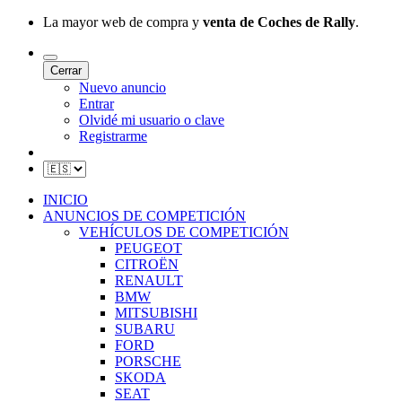
La mayor web de compra y
venta de Coches de Rally
.
Cerrar
Nuevo anuncio
Entrar
Olvidé mi usuario o clave
Registrarme
INICIO
ANUNCIOS DE COMPETICIÓN
VEHÍCULOS DE COMPETICIÓN
PEUGEOT
CITROËN
RENAULT
BMW
MITSUBISHI
SUBARU
FORD
PORSCHE
SKODA
SEAT