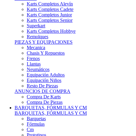
Karts Completos Alevín
Karts Completos Cadete
Karts Completos Junior
Karts Completos Senior
Superkart
Karts Completos Hobbye
Remolques
PIEZAS Y EQUIPACIONES
Mecanica
Chasis Y Repuestos
Frenos
Llantas
Neumáticos
Equipación Adultos
Equipación Niños
Resto De Piezas
ANUNCIOS DE COMPRA
Compra De Karts
Compra De Piezas
BARQUETAS, FÓRMULAS Y CM
BARQUETAS, FÓRMULAS Y CM
Barquetas
Fórmulas
Cm
Prototipos