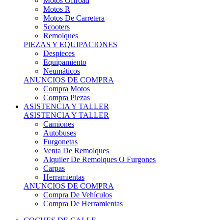
Motos Offroad
Motos R
Motos De Carretera
Scooters
Remolques
PIEZAS Y EQUIPACIONES
Despieces
Equipamiento
Neumáticos
ANUNCIOS DE COMPRA
Compra Motos
Compra Piezas
ASISTENCIA Y TALLER
ASISTENCIA Y TALLER
Camiones
Autobuses
Furgonetas
Venta De Remolques
Alquiler De Remolques O Furgones
Carpas
Herramientas
ANUNCIOS DE COMPRA
Compra De Vehículos
Compra De Herramientas