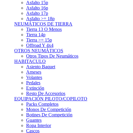
Asfalto 15p
Asfalto 16p
Asfalto 17p
Asfalto >= 18p
NEUMÁTICOS DE TIERRA
Tierra 13 O Menos
Tierra 14p
Tierra >= 15p
Offroad Y 4x4
OTROS NEUMÁTICOS
Otros Tipos De Neumáticos
HABITACULO
Asiento Baquet
Arneses
Volantes
Pedales
Extinción
Resto De Accesorios
EQUIPACIÓN PILOTO/COPILOTO
Packs Completos
Monos De Competición
Botines De Competición
Guantes
Ropa Interior
Cascos