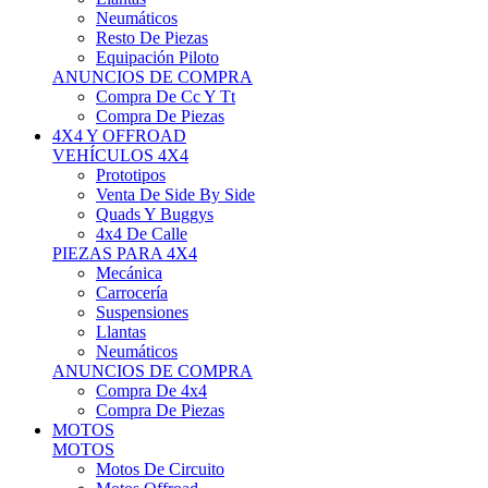
Neumáticos
Resto De Piezas
Equipación Piloto
ANUNCIOS DE COMPRA
Compra De Cc Y Tt
Compra De Piezas
4X4 Y OFFROAD
VEHÍCULOS 4X4
Prototipos
Venta De Side By Side
Quads Y Buggys
4x4 De Calle
PIEZAS PARA 4X4
Mecánica
Carrocería
Suspensiones
Llantas
Neumáticos
ANUNCIOS DE COMPRA
Compra De 4x4
Compra De Piezas
MOTOS
MOTOS
Motos De Circuito