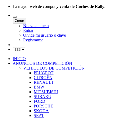
La mayor web de compra y
venta de Coches de Rally
.
Cerrar
Nuevo anuncio
Entrar
Olvidé mi usuario o clave
Registrarme
INICIO
ANUNCIOS DE COMPETICIÓN
VEHÍCULOS DE COMPETICIÓN
PEUGEOT
CITROËN
RENAULT
BMW
MITSUBISHI
SUBARU
FORD
PORSCHE
SKODA
SEAT