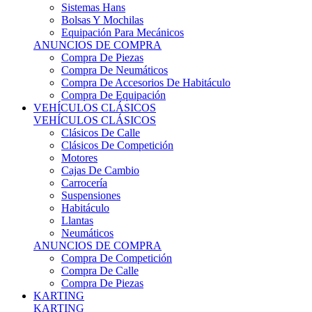
Sistemas Hans
Bolsas Y Mochilas
Equipación Para Mecánicos
ANUNCIOS DE COMPRA
Compra De Piezas
Compra De Neumáticos
Compra De Accesorios De Habitáculo
Compra De Equipación
VEHÍCULOS CLÁSICOS
VEHÍCULOS CLÁSICOS
Clásicos De Calle
Clásicos De Competición
Motores
Cajas De Cambio
Carrocería
Suspensiones
Habitáculo
Llantas
Neumáticos
ANUNCIOS DE COMPRA
Compra De Competición
Compra De Calle
Compra De Piezas
KARTING
KARTING