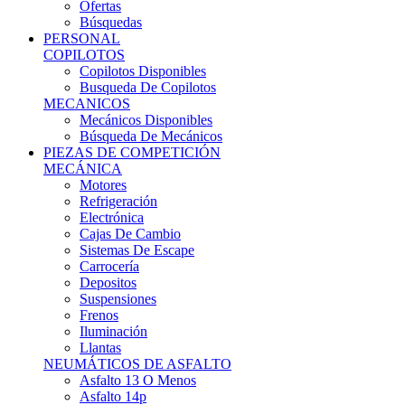
Ofertas
Búsquedas
PERSONAL
COPILOTOS
Copilotos Disponibles
Busqueda De Copilotos
MECANICOS
Mecánicos Disponibles
Búsqueda De Mecánicos
PIEZAS DE COMPETICIÓN
MECÁNICA
Motores
Refrigeración
Electrónica
Cajas De Cambio
Sistemas De Escape
Carrocería
Depositos
Suspensiones
Frenos
Iluminación
Llantas
NEUMÁTICOS DE ASFALTO
Asfalto 13 O Menos
Asfalto 14p