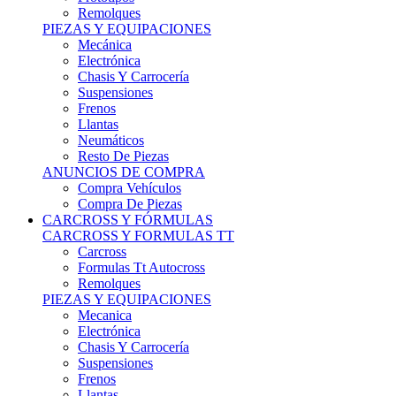
Remolques
PIEZAS Y EQUIPACIONES
Mecánica
Electrónica
Chasis Y Carrocería
Suspensiones
Frenos
Llantas
Neumáticos
Resto De Piezas
ANUNCIOS DE COMPRA
Compra Vehículos
Compra De Piezas
CARCROSS Y FÓRMULAS
CARCROSS Y FORMULAS TT
Carcross
Formulas Tt Autocross
Remolques
PIEZAS Y EQUIPACIONES
Mecanica
Electrónica
Chasis Y Carrocería
Suspensiones
Frenos
Llantas