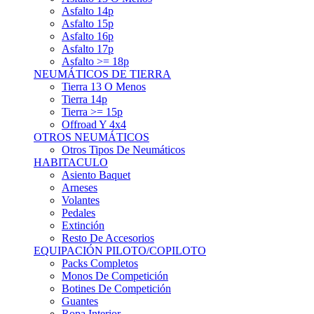
Asfalto 15p
Asfalto 16p
Asfalto 17p
Asfalto >= 18p
NEUMÁTICOS DE TIERRA
Tierra 13 O Menos
Tierra 14p
Tierra >= 15p
Offroad Y 4x4
OTROS NEUMÁTICOS
Otros Tipos De Neumáticos
HABITACULO
Asiento Baquet
Arneses
Volantes
Pedales
Extinción
Resto De Accesorios
EQUIPACIÓN PILOTO/COPILOTO
Packs Completos
Monos De Competición
Botines De Competición
Guantes
Ropa Interior
Cascos