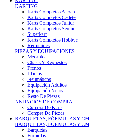
Karts Completos Alevín
Karts Completos Cadete
Karts Completos Junior
Karts Completos Senior
Superkart
Karts Completos Hobbye
Remolques
PIEZAS Y EQUIPACIONES
Mecanica
Chasis Y Repuestos
Frenos
Llantas
Neumáticos
Equipación Adultos
Equipación Niños
Resto De Piezas
ANUNCIOS DE COMPRA
Compra De Karts
Compra De Piezas
BARQUETAS, FÓRMULAS Y CM
BARQUETAS, FÓRMULAS Y CM
Barquetas
Fórmulas
Cm
Prototipos