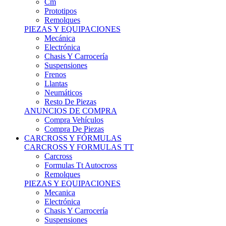
Remolques
PIEZAS Y EQUIPACIONES
Mecánica
Electrónica
Chasis Y Carrocería
Suspensiones
Frenos
Llantas
Neumáticos
Resto De Piezas
ANUNCIOS DE COMPRA
Compra Vehículos
Compra De Piezas
CARCROSS Y FÓRMULAS
CARCROSS Y FORMULAS TT
Carcross
Formulas Tt Autocross
Remolques
PIEZAS Y EQUIPACIONES
Mecanica
Electrónica
Chasis Y Carrocería
Suspensiones
Frenos
Llantas