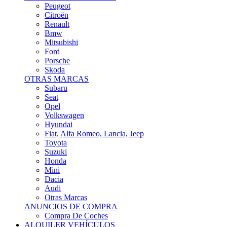
Citroën
Renault
Bmw
Mitsubishi
Ford
Porsche
Skoda
OTRAS MARCAS
Subaru
Seat
Opel
Volkswagen
Hyundai
Fiat, Alfa Romeo, Lancia, Jeep
Toyota
Suzuki
Honda
Mini
Dacia
Audi
Otras Marcas
ANUNCIOS DE COMPRA
Compra De Coches
ALQUILER VEHÍCULOS
ALQUILER VEHÍCULOS