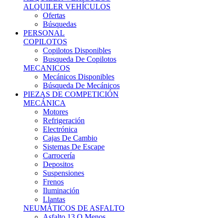
Ofertas
Búsquedas
PERSONAL
COPILOTOS
Copilotos Disponibles
Busqueda De Copilotos
MECANICOS
Mecánicos Disponibles
Búsqueda De Mecánicos
PIEZAS DE COMPETICIÓN
MECÁNICA
Motores
Refrigeración
Electrónica
Cajas De Cambio
Sistemas De Escape
Carrocería
Depositos
Suspensiones
Frenos
Iluminación
Llantas
NEUMÁTICOS DE ASFALTO
Asfalto 13 O Menos
Asfalto 14p