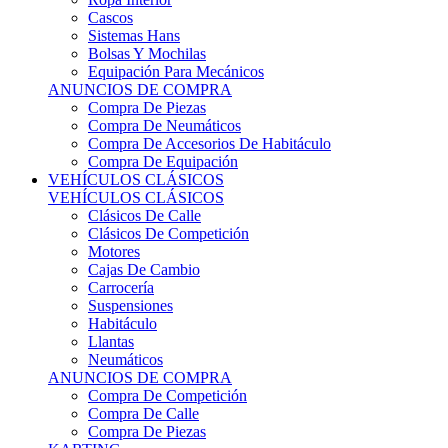
Sistemas Hans
Bolsas Y Mochilas
Equipación Para Mecánicos
ANUNCIOS DE COMPRA
Compra De Piezas
Compra De Neumáticos
Compra De Accesorios De Habitáculo
Compra De Equipación
VEHÍCULOS CLÁSICOS
VEHÍCULOS CLÁSICOS
Clásicos De Calle
Clásicos De Competición
Motores
Cajas De Cambio
Carrocería
Suspensiones
Habitáculo
Llantas
Neumáticos
ANUNCIOS DE COMPRA
Compra De Competición
Compra De Calle
Compra De Piezas
KARTING
KARTING