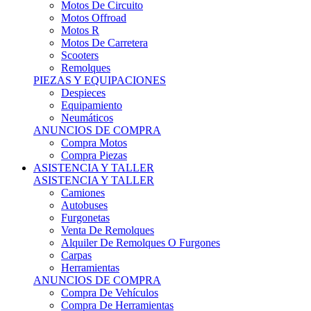
Motos Offroad
Motos R
Motos De Carretera
Scooters
Remolques
PIEZAS Y EQUIPACIONES
Despieces
Equipamiento
Neumáticos
ANUNCIOS DE COMPRA
Compra Motos
Compra Piezas
ASISTENCIA Y TALLER
ASISTENCIA Y TALLER
Camiones
Autobuses
Furgonetas
Venta De Remolques
Alquiler De Remolques O Furgones
Carpas
Herramientas
ANUNCIOS DE COMPRA
Compra De Vehículos
Compra De Herramientas