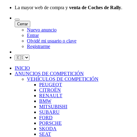
La mayor web de compra y
venta de Coches de Rally
.
Cerrar
Nuevo anuncio
Entrar
Olvidé mi usuario o clave
Registrarme
INICIO
ANUNCIOS DE COMPETICIÓN
VEHÍCULOS DE COMPETICIÓN
PEUGEOT
CITROËN
RENAULT
BMW
MITSUBISHI
SUBARU
FORD
PORSCHE
SKODA
SEAT