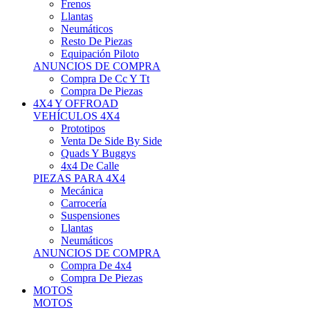
Neumáticos
Resto De Piezas
Equipación Piloto
ANUNCIOS DE COMPRA
Compra De Cc Y Tt
Compra De Piezas
4X4 Y OFFROAD
VEHÍCULOS 4X4
Prototipos
Venta De Side By Side
Quads Y Buggys
4x4 De Calle
PIEZAS PARA 4X4
Mecánica
Carrocería
Suspensiones
Llantas
Neumáticos
ANUNCIOS DE COMPRA
Compra De 4x4
Compra De Piezas
MOTOS
MOTOS
Motos De Circuito