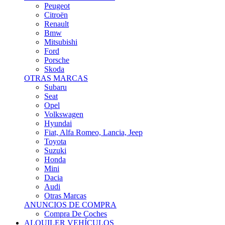
Citroën
Renault
Bmw
Mitsubishi
Ford
Porsche
Skoda
OTRAS MARCAS
Subaru
Seat
Opel
Volkswagen
Hyundai
Fiat, Alfa Romeo, Lancia, Jeep
Toyota
Suzuki
Honda
Mini
Dacia
Audi
Otras Marcas
ANUNCIOS DE COMPRA
Compra De Coches
ALQUILER VEHÍCULOS
ALQUILER VEHÍCULOS