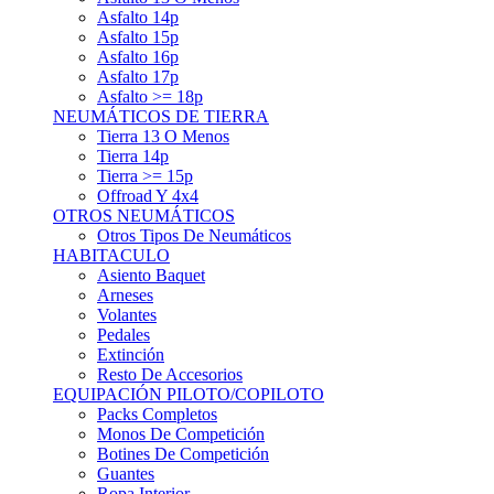
Asfalto 15p
Asfalto 16p
Asfalto 17p
Asfalto >= 18p
NEUMÁTICOS DE TIERRA
Tierra 13 O Menos
Tierra 14p
Tierra >= 15p
Offroad Y 4x4
OTROS NEUMÁTICOS
Otros Tipos De Neumáticos
HABITACULO
Asiento Baquet
Arneses
Volantes
Pedales
Extinción
Resto De Accesorios
EQUIPACIÓN PILOTO/COPILOTO
Packs Completos
Monos De Competición
Botines De Competición
Guantes
Ropa Interior
Cascos