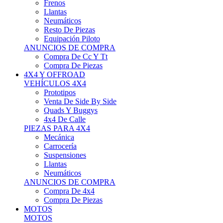
Neumáticos
Resto De Piezas
Equipación Piloto
ANUNCIOS DE COMPRA
Compra De Cc Y Tt
Compra De Piezas
4X4 Y OFFROAD
VEHÍCULOS 4X4
Prototipos
Venta De Side By Side
Quads Y Buggys
4x4 De Calle
PIEZAS PARA 4X4
Mecánica
Carrocería
Suspensiones
Llantas
Neumáticos
ANUNCIOS DE COMPRA
Compra De 4x4
Compra De Piezas
MOTOS
MOTOS
Motos De Circuito