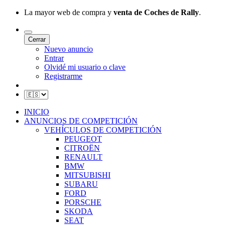
La mayor web de compra y
venta de Coches de Rally
.
Cerrar
Nuevo anuncio
Entrar
Olvidé mi usuario o clave
Registrarme
INICIO
ANUNCIOS DE COMPETICIÓN
VEHÍCULOS DE COMPETICIÓN
PEUGEOT
CITROËN
RENAULT
BMW
MITSUBISHI
SUBARU
FORD
PORSCHE
SKODA
SEAT