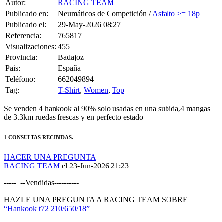
Publicado en:
Neumáticos de Competición /
Asfalto >= 18p
Publicado el:
29-May-2026 08:27
Referencia:
765817
Visualizaciones:
455
Provincia:
Badajoz
Pais:
España
Teléfono:
662049894
Tag:
T-Shirt
,
Women
,
Top
Se venden 4 hankook al 90% solo usadas en una subida,4 mangas
de 3.3km ruedas frescas y en perfecto estado
1 CONSULTAS RECIBIDAS.
HACER UNA PREGUNTA
RACING TEAM
el 23-Jun-2026 21:23
-----_--Vendidas----------
HAZLE UNA PREGUNTA A RACING TEAM SOBRE
“Hankook t72 210/650/18”
Debes estar logueado para poder realizar la consulta