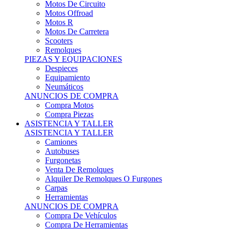
Motos Offroad
Motos R
Motos De Carretera
Scooters
Remolques
PIEZAS Y EQUIPACIONES
Despieces
Equipamiento
Neumáticos
ANUNCIOS DE COMPRA
Compra Motos
Compra Piezas
ASISTENCIA Y TALLER
ASISTENCIA Y TALLER
Camiones
Autobuses
Furgonetas
Venta De Remolques
Alquiler De Remolques O Furgones
Carpas
Herramientas
ANUNCIOS DE COMPRA
Compra De Vehículos
Compra De Herramientas