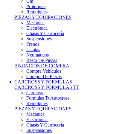
Remolques
PIEZAS Y EQUIPACIONES
Mecánica
Electrónica
Chasis Y Carrocería
Suspensiones
Frenos
Llantas
Neumáticos
Resto De Piezas
ANUNCIOS DE COMPRA
Compra Vehículos
Compra De Piezas
CARCROSS Y FÓRMULAS
CARCROSS Y FORMULAS TT
Carcross
Formulas Tt Autocross
Remolques
PIEZAS Y EQUIPACIONES
Mecanica
Electrónica
Chasis Y Carrocería
Suspensiones
Frenos
Llantas