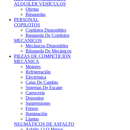
Ofertas
Búsquedas
PERSONAL
COPILOTOS
Copilotos Disponibles
Busqueda De Copilotos
MECANICOS
Mecánicos Disponibles
Búsqueda De Mecánicos
PIEZAS DE COMPETICIÓN
MECÁNICA
Motores
Refrigeración
Electrónica
Cajas De Cambio
Sistemas De Escape
Carrocería
Depositos
Suspensiones
Frenos
Iluminación
Llantas
NEUMÁTICOS DE ASFALTO
Asfalto 13 O Menos
Asfalto 14p