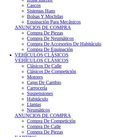
Sistemas Hans
Bolsas Y Mochilas
Equipación Para Mecánicos
ANUNCIOS DE COMPRA
Compra De Piezas
Compra De Neumáticos
Compra De Accesorios De Habitáculo
Compra De Equipación
VEHÍCULOS CLÁSICOS
VEHÍCULOS CLÁSICOS
Clásicos De Calle
Clásicos De Competición
Motores
Cajas De Cambio
Carrocería
Suspensiones
Habitáculo
Llantas
Neumáticos
ANUNCIOS DE COMPRA
Compra De Competición
Compra De Calle
Compra De Piezas
KARTING
KARTING