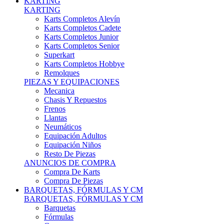
Karts Completos Alevín
Karts Completos Cadete
Karts Completos Junior
Karts Completos Senior
Superkart
Karts Completos Hobbye
Remolques
PIEZAS Y EQUIPACIONES
Mecanica
Chasis Y Repuestos
Frenos
Llantas
Neumáticos
Equipación Adultos
Equipación Niños
Resto De Piezas
ANUNCIOS DE COMPRA
Compra De Karts
Compra De Piezas
BARQUETAS, FÓRMULAS Y CM
BARQUETAS, FÓRMULAS Y CM
Barquetas
Fórmulas
Cm
Prototipos