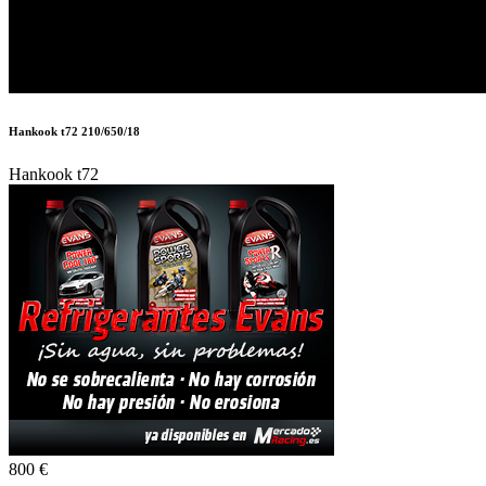
Hankook t72 210/650/18
Hankook t72
800 €
Autor:
RACING TEAM