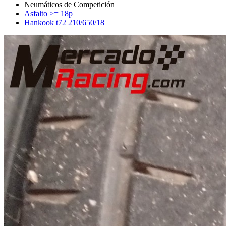
Asfalto >= 18p
Hankook t72 210/650/18