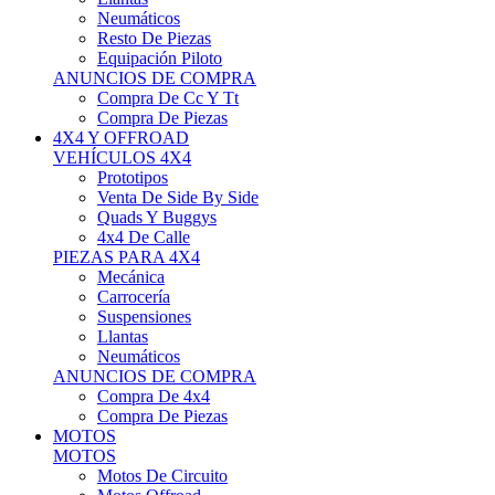
Neumáticos
Resto De Piezas
Equipación Piloto
ANUNCIOS DE COMPRA
Compra De Cc Y Tt
Compra De Piezas
4X4 Y OFFROAD
VEHÍCULOS 4X4
Prototipos
Venta De Side By Side
Quads Y Buggys
4x4 De Calle
PIEZAS PARA 4X4
Mecánica
Carrocería
Suspensiones
Llantas
Neumáticos
ANUNCIOS DE COMPRA
Compra De 4x4
Compra De Piezas
MOTOS
MOTOS
Motos De Circuito