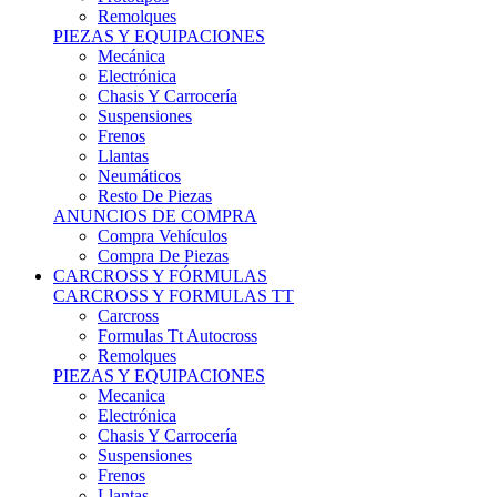
Remolques
PIEZAS Y EQUIPACIONES
Mecánica
Electrónica
Chasis Y Carrocería
Suspensiones
Frenos
Llantas
Neumáticos
Resto De Piezas
ANUNCIOS DE COMPRA
Compra Vehículos
Compra De Piezas
CARCROSS Y FÓRMULAS
CARCROSS Y FORMULAS TT
Carcross
Formulas Tt Autocross
Remolques
PIEZAS Y EQUIPACIONES
Mecanica
Electrónica
Chasis Y Carrocería
Suspensiones
Frenos
Llantas