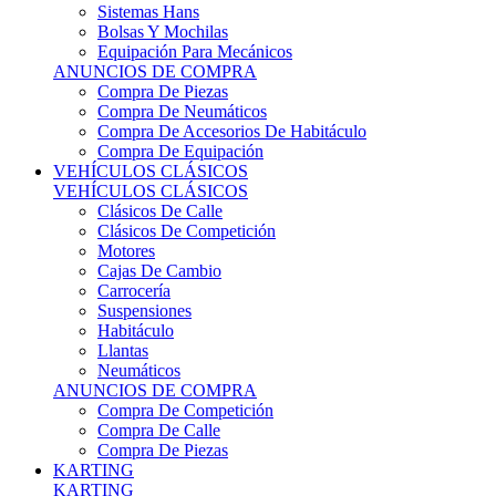
Sistemas Hans
Bolsas Y Mochilas
Equipación Para Mecánicos
ANUNCIOS DE COMPRA
Compra De Piezas
Compra De Neumáticos
Compra De Accesorios De Habitáculo
Compra De Equipación
VEHÍCULOS CLÁSICOS
VEHÍCULOS CLÁSICOS
Clásicos De Calle
Clásicos De Competición
Motores
Cajas De Cambio
Carrocería
Suspensiones
Habitáculo
Llantas
Neumáticos
ANUNCIOS DE COMPRA
Compra De Competición
Compra De Calle
Compra De Piezas
KARTING
KARTING