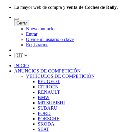
La mayor web de compra y
venta de Coches de Rally
.
Cerrar
Nuevo anuncio
Entrar
Olvidé mi usuario o clave
Registrarme
INICIO
ANUNCIOS DE COMPETICIÓN
VEHÍCULOS DE COMPETICIÓN
PEUGEOT
CITROËN
RENAULT
BMW
MITSUBISHI
SUBARU
FORD
PORSCHE
SKODA
SEAT