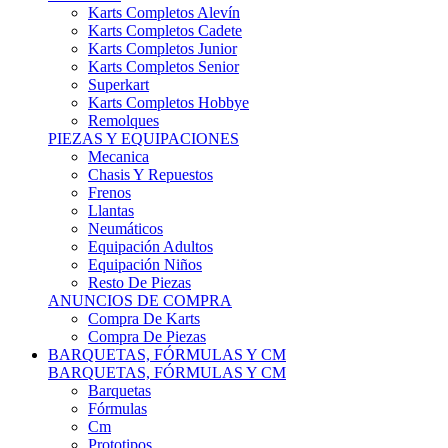
Karts Completos Alevín
Karts Completos Cadete
Karts Completos Junior
Karts Completos Senior
Superkart
Karts Completos Hobbye
Remolques
PIEZAS Y EQUIPACIONES
Mecanica
Chasis Y Repuestos
Frenos
Llantas
Neumáticos
Equipación Adultos
Equipación Niños
Resto De Piezas
ANUNCIOS DE COMPRA
Compra De Karts
Compra De Piezas
BARQUETAS, FÓRMULAS Y CM
BARQUETAS, FÓRMULAS Y CM
Barquetas
Fórmulas
Cm
Prototipos