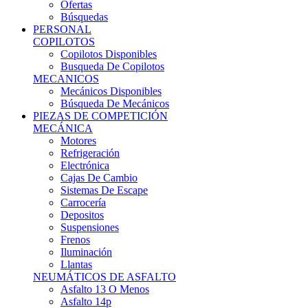
Ofertas
Búsquedas
PERSONAL
COPILOTOS
Copilotos Disponibles
Busqueda De Copilotos
MECANICOS
Mecánicos Disponibles
Búsqueda De Mecánicos
PIEZAS DE COMPETICIÓN
MECÁNICA
Motores
Refrigeración
Electrónica
Cajas De Cambio
Sistemas De Escape
Carrocería
Depositos
Suspensiones
Frenos
Iluminación
Llantas
NEUMÁTICOS DE ASFALTO
Asfalto 13 O Menos
Asfalto 14p