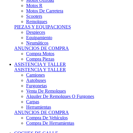
Motos Offroad
Motos R
Motos De Carretera
Scooters
Remolques
PIEZAS Y EQUIPACIONES
Despieces
Equipamiento
Neumáticos
ANUNCIOS DE COMPRA
Compra Motos
Compra Piezas
ASISTENCIA Y TALLER
ASISTENCIA Y TALLER
Camiones
Autobuses
Furgonetas
Venta De Remolques
Alquiler De Remolques O Furgones
Carpas
Herramientas
ANUNCIOS DE COMPRA
Compra De Vehículos
Compra De Herramientas