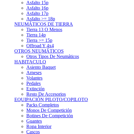
Asfalto 15p
Asfalto 16p
Asfalto 17p
Asfalto >= 18p
NEUMÁTICOS DE TIERRA
Tierra 13 O Menos
Tierra 14p
Tierra >= 15p
Offroad Y 4x4
OTROS NEUMÁTICOS
Otros Tipos De Neumáticos
HABITACULO
Asiento Baquet
Arneses
Volantes
Pedales
Extinción
Resto De Accesorios
EQUIPACIÓN PILOTO/COPILOTO
Packs Completos
Monos De Competición
Botines De Competición
Guantes
Ropa Interior
Cascos