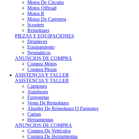
Motos Offroad
Motos R
Motos De Carretera
Scooters
Remolques
PIEZAS Y EQUIPACIONES
Despieces
Equipamiento
Neumáticos
ANUNCIOS DE COMPRA
Compra Motos
Compra Piezas
ASISTENCIA Y TALLER
ASISTENCIA Y TALLER
Camiones
Autobuses
Furgonetas
Venta De Remolques
Alquiler De Remolques O Furgones
Carpas
Herramientas
ANUNCIOS DE COMPRA
Compra De Vehículos
Compra De Herramientas