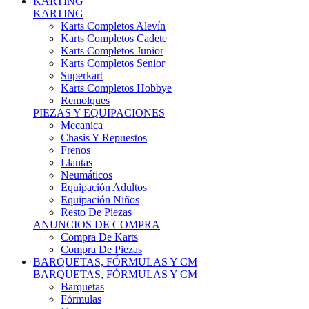
Karts Completos Alevín
Karts Completos Cadete
Karts Completos Junior
Karts Completos Senior
Superkart
Karts Completos Hobbye
Remolques
PIEZAS Y EQUIPACIONES
Mecanica
Chasis Y Repuestos
Frenos
Llantas
Neumáticos
Equipación Adultos
Equipación Niños
Resto De Piezas
ANUNCIOS DE COMPRA
Compra De Karts
Compra De Piezas
BARQUETAS, FÓRMULAS Y CM
BARQUETAS, FÓRMULAS Y CM
Barquetas
Fórmulas
Cm
Prototipos