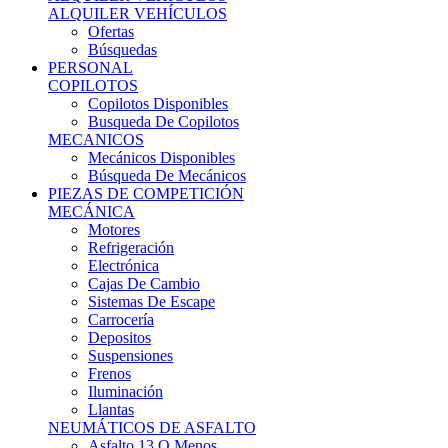
Ofertas
Búsquedas
PERSONAL
COPILOTOS
Copilotos Disponibles
Busqueda De Copilotos
MECANICOS
Mecánicos Disponibles
Búsqueda De Mecánicos
PIEZAS DE COMPETICIÓN
MECÁNICA
Motores
Refrigeración
Electrónica
Cajas De Cambio
Sistemas De Escape
Carrocería
Depositos
Suspensiones
Frenos
Iluminación
Llantas
NEUMÁTICOS DE ASFALTO
Asfalto 13 O Menos
Asfalto 14p