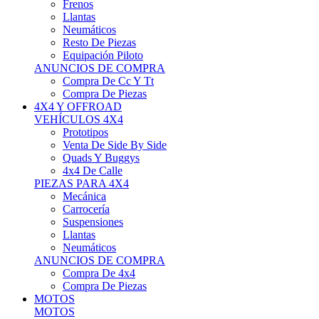
Neumáticos
Resto De Piezas
Equipación Piloto
ANUNCIOS DE COMPRA
Compra De Cc Y Tt
Compra De Piezas
4X4 Y OFFROAD
VEHÍCULOS 4X4
Prototipos
Venta De Side By Side
Quads Y Buggys
4x4 De Calle
PIEZAS PARA 4X4
Mecánica
Carrocería
Suspensiones
Llantas
Neumáticos
ANUNCIOS DE COMPRA
Compra De 4x4
Compra De Piezas
MOTOS
MOTOS
Motos De Circuito