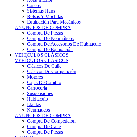
Sistemas Hans
Bolsas Y Mochilas
Equipación Para Mecánicos
ANUNCIOS DE COMPRA
Compra De Piezas
Compra De Neumáticos
Compra De Accesorios De Habitáculo
Compra De Equipación
VEHÍCULOS CLÁSICOS
VEHÍCULOS CLÁSICOS
Clásicos De Calle
Clásicos De Competición
Motores
Cajas De Cambio
Carrocería
Suspensiones
Habitáculo
Llantas
Neumáticos
ANUNCIOS DE COMPRA
Compra De Competición
Compra De Calle
Compra De Piezas
KARTING
KARTING