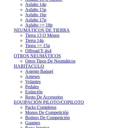
Asfalto 15p
Asfalto 16p
Asfalto 17p
Asfalto >= 18p
NEUMÁTICOS DE TIERRA
Tierra 13 O Menos
Tierra 14p
Tierra >= 15p
Offroad Y 4x4
OTROS NEUMÁTICOS
Otros Tipos De Neumáticos
HABITACULO
Asiento Baquet
Arneses
Volantes
Pedales
Extinción
Resto De Accesorios
EQUIPACIÓN PILOTO/COPILOTO
Packs Completos
Monos De Competición
Botines De Competición
Guantes
Ropa Interior
Cascos