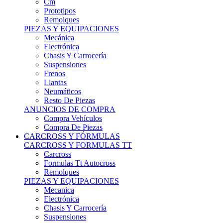
Remolques
PIEZAS Y EQUIPACIONES
Mecánica
Electrónica
Chasis Y Carrocería
Suspensiones
Frenos
Llantas
Neumáticos
Resto De Piezas
ANUNCIOS DE COMPRA
Compra Vehículos
Compra De Piezas
CARCROSS Y FÓRMULAS
CARCROSS Y FORMULAS TT
Carcross
Formulas Tt Autocross
Remolques
PIEZAS Y EQUIPACIONES
Mecanica
Electrónica
Chasis Y Carrocería
Suspensiones
Frenos
Llantas