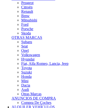
Citroën
Renault
Bmw
Mitsubishi
Ford
Porsche
Skoda
OTRAS MARCAS
Subaru
Seat
Opel
Volkswagen
Hyundai
Fiat, Alfa Romeo, Lancia, Jeep
Toyota
Suzuki
Honda
Mini
Dacia
Audi
Otras Marcas
ANUNCIOS DE COMPRA
Compra De Coches
ALQUILER VEHÍCULOS
ALQUILER VEHÍCULOS