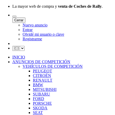
La mayor web de compra y
venta de Coches de Rally
.
Cerrar
Nuevo anuncio
Entrar
Olvidé mi usuario o clave
Registrarme
INICIO
ANUNCIOS DE COMPETICIÓN
VEHÍCULOS DE COMPETICIÓN
PEUGEOT
CITROËN
RENAULT
BMW
MITSUBISHI
SUBARU
FORD
PORSCHE
SKODA
SEAT