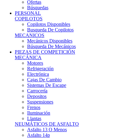
Ofertas
Búsquedas
PERSONAL
COPILOTOS
Copilotos Disponibles
Busqueda De Copilotos
MECANICOS
Mecánicos Disponibles
Búsqueda De Mecánicos
PIEZAS DE COMPETICIÓN
MECÁNICA
Motores
Refrigeración
Electrónica
Cajas De Cambio
Sistemas De Escape
Carrocería
Depositos
Suspensiones
Frenos
Iluminación
Llantas
NEUMÁTICOS DE ASFALTO
Asfalto 13 O Menos
Asfalto 14p