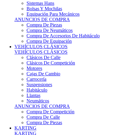
Sistemas Hans
Bolsas Y Mochilas
Equipación Para Mecánicos
ANUNCIOS DE COMPRA
Compra De Piezas
Compra De Neumáticos
Compra De Accesorios De Habitáculo
Compra De Equipación
VEHÍCULOS CLÁSICOS
VEHÍCULOS CLÁSICOS
Clásicos De Calle
Clásicos De Competición
Motores
Cajas De Cambio
Carrocería
Suspensiones
Habitáculo
Llantas
Neumáticos
ANUNCIOS DE COMPRA
Compra De Competición
Compra De Calle
Compra De Piezas
KARTING
KARTING