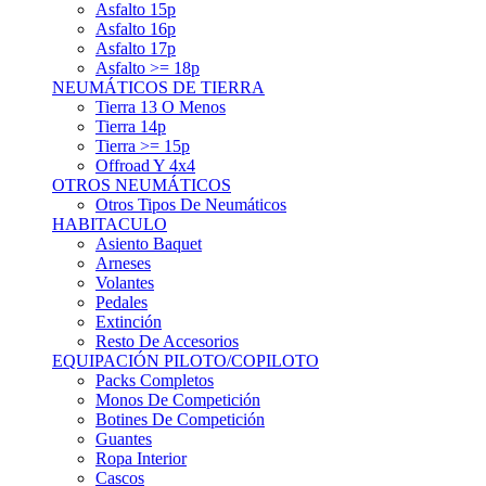
Asfalto 15p
Asfalto 16p
Asfalto 17p
Asfalto >= 18p
NEUMÁTICOS DE TIERRA
Tierra 13 O Menos
Tierra 14p
Tierra >= 15p
Offroad Y 4x4
OTROS NEUMÁTICOS
Otros Tipos De Neumáticos
HABITACULO
Asiento Baquet
Arneses
Volantes
Pedales
Extinción
Resto De Accesorios
EQUIPACIÓN PILOTO/COPILOTO
Packs Completos
Monos De Competición
Botines De Competición
Guantes
Ropa Interior
Cascos