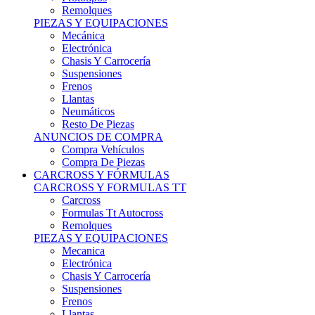
Remolques
PIEZAS Y EQUIPACIONES
Mecánica
Electrónica
Chasis Y Carrocería
Suspensiones
Frenos
Llantas
Neumáticos
Resto De Piezas
ANUNCIOS DE COMPRA
Compra Vehículos
Compra De Piezas
CARCROSS Y FÓRMULAS
CARCROSS Y FORMULAS TT
Carcross
Formulas Tt Autocross
Remolques
PIEZAS Y EQUIPACIONES
Mecanica
Electrónica
Chasis Y Carrocería
Suspensiones
Frenos
Llantas