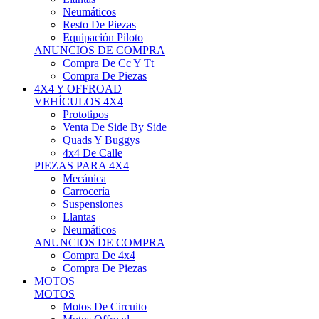
Neumáticos
Resto De Piezas
Equipación Piloto
ANUNCIOS DE COMPRA
Compra De Cc Y Tt
Compra De Piezas
4X4 Y OFFROAD
VEHÍCULOS 4X4
Prototipos
Venta De Side By Side
Quads Y Buggys
4x4 De Calle
PIEZAS PARA 4X4
Mecánica
Carrocería
Suspensiones
Llantas
Neumáticos
ANUNCIOS DE COMPRA
Compra De 4x4
Compra De Piezas
MOTOS
MOTOS
Motos De Circuito