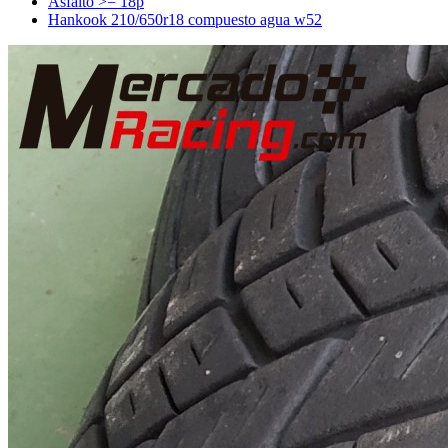
Asfalto >= 18p
Hankook 210/650r18 compuesto agua w52