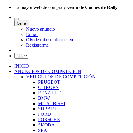
La mayor web de compra y
venta de Coches de Rally
.
Cerrar
Nuevo anuncio
Entrar
Olvidé mi usuario o clave
Registrarme
INICIO
ANUNCIOS DE COMPETICIÓN
VEHÍCULOS DE COMPETICIÓN
PEUGEOT
CITROËN
RENAULT
BMW
MITSUBISHI
SUBARU
FORD
PORSCHE
SKODA
SEAT