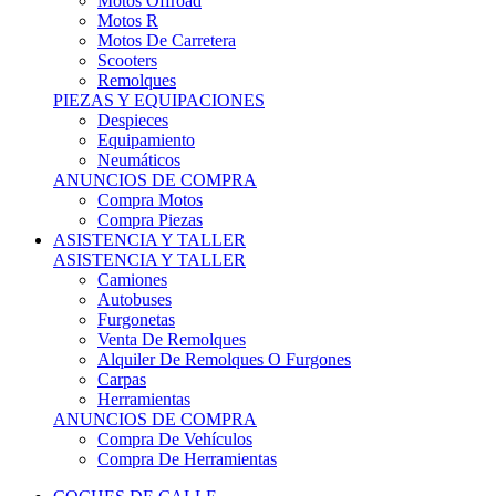
Motos Offroad
Motos R
Motos De Carretera
Scooters
Remolques
PIEZAS Y EQUIPACIONES
Despieces
Equipamiento
Neumáticos
ANUNCIOS DE COMPRA
Compra Motos
Compra Piezas
ASISTENCIA Y TALLER
ASISTENCIA Y TALLER
Camiones
Autobuses
Furgonetas
Venta De Remolques
Alquiler De Remolques O Furgones
Carpas
Herramientas
ANUNCIOS DE COMPRA
Compra De Vehículos
Compra De Herramientas