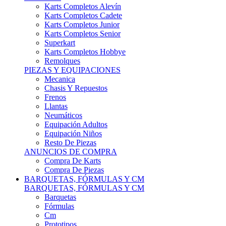
Karts Completos Alevín
Karts Completos Cadete
Karts Completos Junior
Karts Completos Senior
Superkart
Karts Completos Hobbye
Remolques
PIEZAS Y EQUIPACIONES
Mecanica
Chasis Y Repuestos
Frenos
Llantas
Neumáticos
Equipación Adultos
Equipación Niños
Resto De Piezas
ANUNCIOS DE COMPRA
Compra De Karts
Compra De Piezas
BARQUETAS, FÓRMULAS Y CM
BARQUETAS, FÓRMULAS Y CM
Barquetas
Fórmulas
Cm
Prototipos