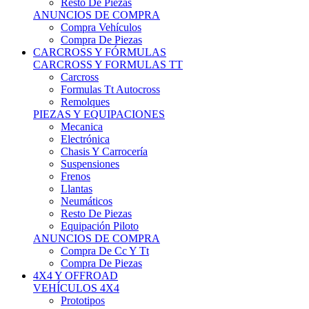
Neumáticos
Resto De Piezas
Equipación Piloto
ANUNCIOS DE COMPRA
Compra De Cc Y Tt
Compra De Piezas
4X4 Y OFFROAD
VEHÍCULOS 4X4
Prototipos
Venta De Side By Side
Quads Y Buggys
4x4 De Calle
PIEZAS PARA 4X4
Mecánica
Carrocería
Suspensiones
Llantas
Neumáticos
ANUNCIOS DE COMPRA
Compra De 4x4
Compra De Piezas
MOTOS
MOTOS
Motos De Circuito