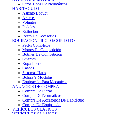
Sistemas Hans
Bolsas Y Mochilas
Equipación Para Mecánicos
ANUNCIOS DE COMPRA
Compra De Piezas
Compra De Neumáticos
Compra De Accesorios De Habitáculo
Compra De Equipación
VEHÍCULOS CLÁSICOS
VEHÍCULOS CLÁSICOS
Clásicos De Calle
Clásicos De Competición
Motores
Cajas De Cambio
Carrocería
Suspensiones
Habitáculo
Llantas
Neumáticos
ANUNCIOS DE COMPRA
Compra De Competición
Compra De Calle
Compra De Piezas
KARTING
KARTING