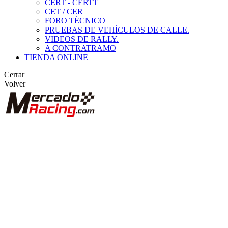
CERT - CERTT
CET / CER
FORO TÉCNICO
PRUEBAS DE VEHÍCULOS DE CALLE.
VIDEOS DE RALLY.
A CONTRATRAMO
TIENDA ONLINE
Cerrar
Volver
BUSCAR
ANUNCIOS DE COMPETICIÓN
VEHÍCULOS DE COMPETICIÓN
MARCAS DESTACADAS
Peugeot