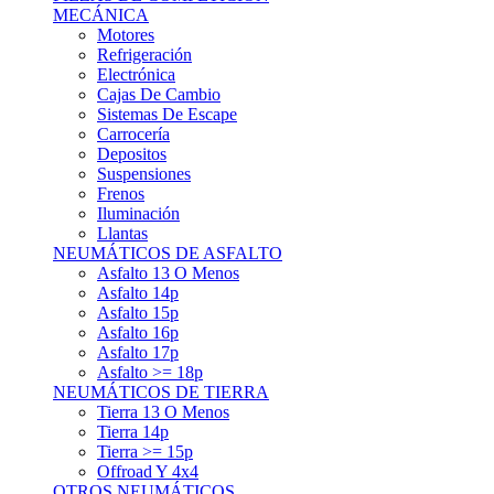
Asfalto 15p
Asfalto 16p
Asfalto 17p
Asfalto >= 18p
NEUMÁTICOS DE TIERRA
Tierra 13 O Menos
Tierra 14p
Tierra >= 15p
Offroad Y 4x4
OTROS NEUMÁTICOS
Otros Tipos De Neumáticos
HABITACULO
Asiento Baquet
Arneses
Volantes
Pedales
Extinción
Resto De Accesorios
EQUIPACIÓN PILOTO/COPILOTO
Packs Completos
Monos De Competición
Botines De Competición
Guantes
Ropa Interior
Cascos