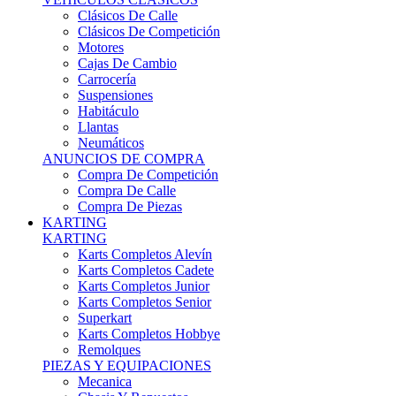
Karts Completos Alevín
Karts Completos Cadete
Karts Completos Junior
Karts Completos Senior
Superkart
Karts Completos Hobbye
Remolques
PIEZAS Y EQUIPACIONES
Mecanica
Chasis Y Repuestos
Frenos
Llantas
Neumáticos
Equipación Adultos
Equipación Niños
Resto De Piezas
ANUNCIOS DE COMPRA
Compra De Karts
Compra De Piezas
BARQUETAS, FÓRMULAS Y CM
BARQUETAS, FÓRMULAS Y CM
Barquetas
Fórmulas
Cm
Prototipos