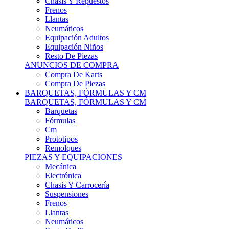
Remolques
PIEZAS Y EQUIPACIONES
Mecánica
Electrónica
Chasis Y Carrocería
Suspensiones
Frenos
Llantas
Neumáticos
Resto De Piezas
ANUNCIOS DE COMPRA
Compra Vehículos
Compra De Piezas
CARCROSS Y FÓRMULAS
CARCROSS Y FORMULAS TT
Carcross
Formulas Tt Autocross
Remolques
PIEZAS Y EQUIPACIONES
Mecanica
Electrónica
Chasis Y Carrocería
Suspensiones
Frenos
Llantas