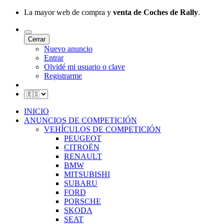
La mayor web de compra y
venta de Coches de Rally
.
Cerrar
Nuevo anuncio
Entrar
Olvidé mi usuario o clave
Registrarme
INICIO
ANUNCIOS DE COMPETICIÓN
VEHÍCULOS DE COMPETICIÓN
PEUGEOT
CITROËN
RENAULT
BMW
MITSUBISHI
SUBARU
FORD
PORSCHE
SKODA
SEAT