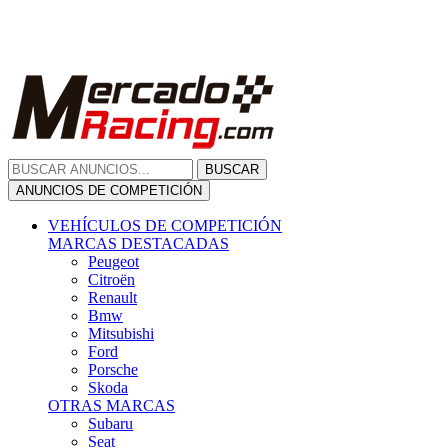
Citroën
Renault
Bmw
Mitsubishi
Ford
Porsche
Skoda
OTRAS MARCAS
Subaru
Seat
Opel
Volkswagen
Hyundai
Fiat, Alfa Romeo, Lancia, Jeep
Toyota
Suzuki
Honda
Mini
Dacia
Audi
Otras Marcas
ANUNCIOS DE COMPRA
Compra De Coches
ALQUILER VEHÍCULOS
ALQUILER VEHÍCULOS