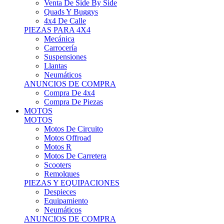
Motos Offroad
Motos R
Motos De Carretera
Scooters
Remolques
PIEZAS Y EQUIPACIONES
Despieces
Equipamiento
Neumáticos
ANUNCIOS DE COMPRA
Compra Motos
Compra Piezas
ASISTENCIA Y TALLER
ASISTENCIA Y TALLER
Camiones
Autobuses
Furgonetas
Venta De Remolques
Alquiler De Remolques O Furgones
Carpas
Herramientas
ANUNCIOS DE COMPRA
Compra De Vehículos
Compra De Herramientas