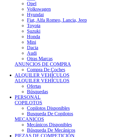
Ofertas
Búsquedas
PERSONAL
COPILOTOS
Copilotos Disponibles
Busqueda De Copilotos
MECANICOS
Mecánicos Disponibles
Búsqueda De Mecánicos
PIEZAS DE COMPETICIÓN
MECÁNICA
Motores
Refrigeración
Electrónica
Cajas De Cambio
Sistemas De Escape
Carrocería
Depositos
Suspensiones
Frenos
Iluminación
Llantas
NEUMÁTICOS DE ASFALTO
Asfalto 13 O Menos
Asfalto 14p