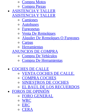
COCHES DE CALLE
VENTA COCHES DE CALLE.
COMPRA COCHES
SINIESTROS DE COCHES
EL BAÚL DE LOS RECUERDOS
FOROS DE OPINIÓN
FORO GENERAL
WRC
ERC
CERA
CERT - CERTT
CET / CER
FORO TÉCNICO
PRUEBAS DE VEHÍCULOS DE CALLE.
VIDEOS DE RALLY.
A CONTRATRAMO
TIENDA ONLINE
NUEVO ANUNCIO
Inicio
Piezas de Competición