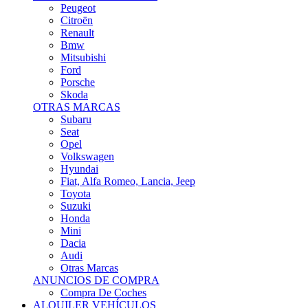
Citroën
Renault
Bmw
Mitsubishi
Ford
Porsche
Skoda
OTRAS MARCAS
Subaru
Seat
Opel
Volkswagen
Hyundai
Fiat, Alfa Romeo, Lancia, Jeep
Toyota
Suzuki
Honda
Mini
Dacia
Audi
Otras Marcas
ANUNCIOS DE COMPRA
Compra De Coches
ALQUILER VEHÍCULOS
ALQUILER VEHÍCULOS