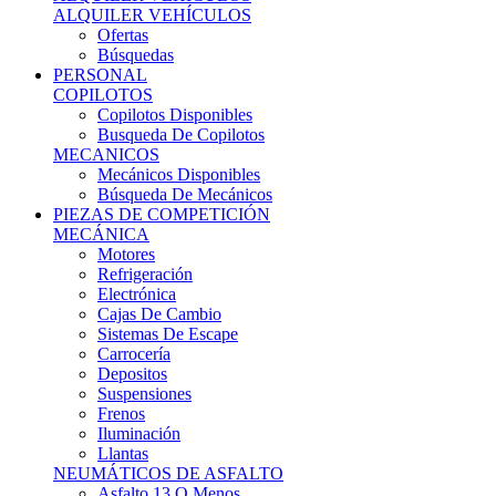
Ofertas
Búsquedas
PERSONAL
COPILOTOS
Copilotos Disponibles
Busqueda De Copilotos
MECANICOS
Mecánicos Disponibles
Búsqueda De Mecánicos
PIEZAS DE COMPETICIÓN
MECÁNICA
Motores
Refrigeración
Electrónica
Cajas De Cambio
Sistemas De Escape
Carrocería
Depositos
Suspensiones
Frenos
Iluminación
Llantas
NEUMÁTICOS DE ASFALTO
Asfalto 13 O Menos
Asfalto 14p