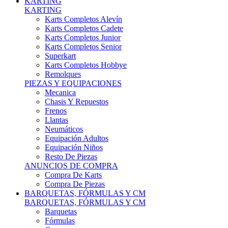
Karts Completos Alevín
Karts Completos Cadete
Karts Completos Junior
Karts Completos Senior
Superkart
Karts Completos Hobbye
Remolques
PIEZAS Y EQUIPACIONES
Mecanica
Chasis Y Repuestos
Frenos
Llantas
Neumáticos
Equipación Adultos
Equipación Niños
Resto De Piezas
ANUNCIOS DE COMPRA
Compra De Karts
Compra De Piezas
BARQUETAS, FÓRMULAS Y CM
BARQUETAS, FÓRMULAS Y CM
Barquetas
Fórmulas
Cm
Prototipos