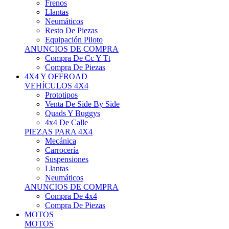
Neumáticos
Resto De Piezas
Equipación Piloto
ANUNCIOS DE COMPRA
Compra De Cc Y Tt
Compra De Piezas
4X4 Y OFFROAD
VEHÍCULOS 4X4
Prototipos
Venta De Side By Side
Quads Y Buggys
4x4 De Calle
PIEZAS PARA 4X4
Mecánica
Carrocería
Suspensiones
Llantas
Neumáticos
ANUNCIOS DE COMPRA
Compra De 4x4
Compra De Piezas
MOTOS
MOTOS
Motos De Circuito