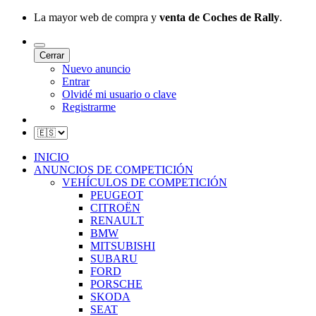
La mayor web de compra y
venta de Coches de Rally
.
Cerrar
Nuevo anuncio
Entrar
Olvidé mi usuario o clave
Registrarme
INICIO
ANUNCIOS DE COMPETICIÓN
VEHÍCULOS DE COMPETICIÓN
PEUGEOT
CITROËN
RENAULT
BMW
MITSUBISHI
SUBARU
FORD
PORSCHE
SKODA
SEAT