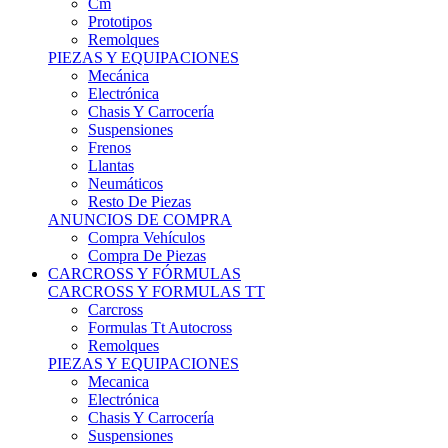
Remolques
PIEZAS Y EQUIPACIONES
Mecánica
Electrónica
Chasis Y Carrocería
Suspensiones
Frenos
Llantas
Neumáticos
Resto De Piezas
ANUNCIOS DE COMPRA
Compra Vehículos
Compra De Piezas
CARCROSS Y FÓRMULAS
CARCROSS Y FORMULAS TT
Carcross
Formulas Tt Autocross
Remolques
PIEZAS Y EQUIPACIONES
Mecanica
Electrónica
Chasis Y Carrocería
Suspensiones
Frenos
Llantas