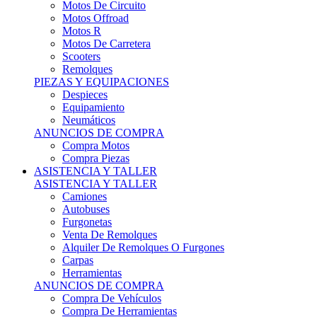
Motos Offroad
Motos R
Motos De Carretera
Scooters
Remolques
PIEZAS Y EQUIPACIONES
Despieces
Equipamiento
Neumáticos
ANUNCIOS DE COMPRA
Compra Motos
Compra Piezas
ASISTENCIA Y TALLER
ASISTENCIA Y TALLER
Camiones
Autobuses
Furgonetas
Venta De Remolques
Alquiler De Remolques O Furgones
Carpas
Herramientas
ANUNCIOS DE COMPRA
Compra De Vehículos
Compra De Herramientas