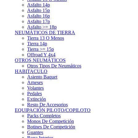
Asfalto 15p
Asfalto 16p
Asfalto 17p
Asfalto >= 18p
NEUMÁTICOS DE TIERRA
Tierra 13 O Menos
Tierra 14p
Tierra >= 15p
Offroad Y 4x4
OTROS NEUMÁTICOS
Otros Tipos De Neumáticos
HABITACULO
Asiento Baquet
Arneses
Volantes
Pedales
Extinción
Resto De Accesorios
EQUIPACIÓN PILOTO/COPILOTO
Packs Completos
Monos De Competición
Botines De Competición
Guantes
Ropa Interior
Cascos