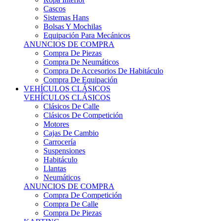
Sistemas Hans
Bolsas Y Mochilas
Equipación Para Mecánicos
ANUNCIOS DE COMPRA
Compra De Piezas
Compra De Neumáticos
Compra De Accesorios De Habitáculo
Compra De Equipación
VEHÍCULOS CLÁSICOS
VEHÍCULOS CLÁSICOS
Clásicos De Calle
Clásicos De Competición
Motores
Cajas De Cambio
Carrocería
Suspensiones
Habitáculo
Llantas
Neumáticos
ANUNCIOS DE COMPRA
Compra De Competición
Compra De Calle
Compra De Piezas
KARTING
KARTING