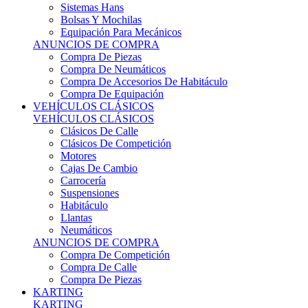
Sistemas Hans
Bolsas Y Mochilas
Equipación Para Mecánicos
ANUNCIOS DE COMPRA
Compra De Piezas
Compra De Neumáticos
Compra De Accesorios De Habitáculo
Compra De Equipación
VEHÍCULOS CLÁSICOS
VEHÍCULOS CLÁSICOS
Clásicos De Calle
Clásicos De Competición
Motores
Cajas De Cambio
Carrocería
Suspensiones
Habitáculo
Llantas
Neumáticos
ANUNCIOS DE COMPRA
Compra De Competición
Compra De Calle
Compra De Piezas
KARTING
KARTING