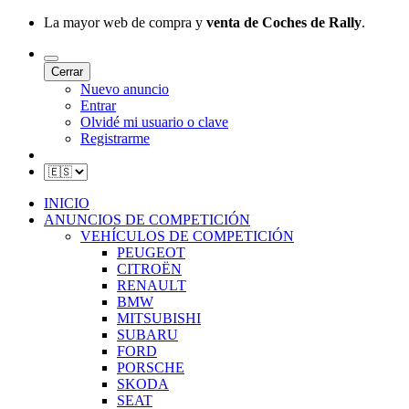
La mayor web de compra y
venta de Coches de Rally
.
Cerrar
Nuevo anuncio
Entrar
Olvidé mi usuario o clave
Registrarme
INICIO
ANUNCIOS DE COMPETICIÓN
VEHÍCULOS DE COMPETICIÓN
PEUGEOT
CITROËN
RENAULT
BMW
MITSUBISHI
SUBARU
FORD
PORSCHE
SKODA
SEAT