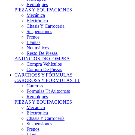
Remolques
PIEZAS Y EQUIPACIONES
Mecánica
Electrónica
Chasis Y Carrocería
Suspensiones
Frenos
Llantas
Neumáticos
Resto De Piezas
ANUNCIOS DE COMPRA
Compra Vehículos
Compra De Piezas
CARCROSS Y FÓRMULAS
CARCROSS Y FORMULAS TT
Carcross
Formulas Tt Autocross
Remolques
PIEZAS Y EQUIPACIONES
Mecanica
Electrónica
Chasis Y Carrocería
Suspensiones
Frenos
Llantas