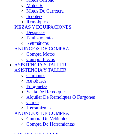
Motos Offroad
Motos R
Motos De Carretera
Scooters
Remolques
PIEZAS Y EQUIPACIONES
Despieces
Equipamiento
Neumáticos
ANUNCIOS DE COMPRA
Compra Motos
Compra Piezas
ASISTENCIA Y TALLER
ASISTENCIA Y TALLER
Camiones
Autobuses
Furgonetas
Venta De Remolques
Alquiler De Remolques O Furgones
Carpas
Herramientas
ANUNCIOS DE COMPRA
Compra De Vehículos
Compra De Herramientas