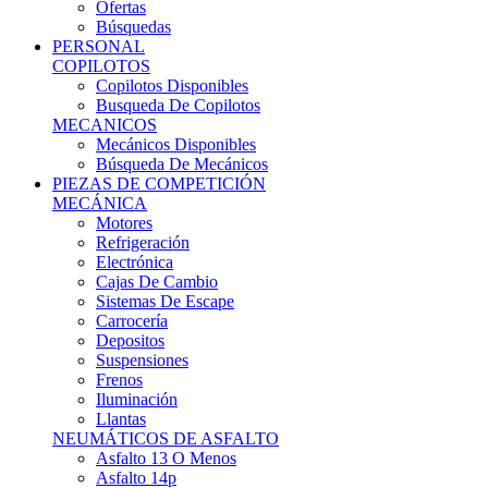
Ofertas
Búsquedas
PERSONAL
COPILOTOS
Copilotos Disponibles
Busqueda De Copilotos
MECANICOS
Mecánicos Disponibles
Búsqueda De Mecánicos
PIEZAS DE COMPETICIÓN
MECÁNICA
Motores
Refrigeración
Electrónica
Cajas De Cambio
Sistemas De Escape
Carrocería
Depositos
Suspensiones
Frenos
Iluminación
Llantas
NEUMÁTICOS DE ASFALTO
Asfalto 13 O Menos
Asfalto 14p