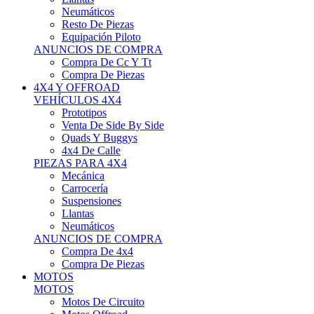
Neumáticos
Resto De Piezas
Equipación Piloto
ANUNCIOS DE COMPRA
Compra De Cc Y Tt
Compra De Piezas
4X4 Y OFFROAD
VEHÍCULOS 4X4
Prototipos
Venta De Side By Side
Quads Y Buggys
4x4 De Calle
PIEZAS PARA 4X4
Mecánica
Carrocería
Suspensiones
Llantas
Neumáticos
ANUNCIOS DE COMPRA
Compra De 4x4
Compra De Piezas
MOTOS
MOTOS
Motos De Circuito