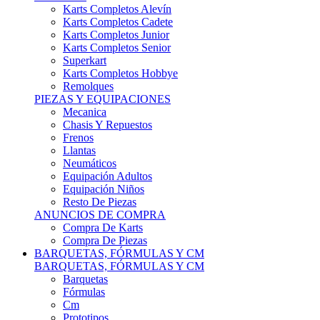
Karts Completos Alevín
Karts Completos Cadete
Karts Completos Junior
Karts Completos Senior
Superkart
Karts Completos Hobbye
Remolques
PIEZAS Y EQUIPACIONES
Mecanica
Chasis Y Repuestos
Frenos
Llantas
Neumáticos
Equipación Adultos
Equipación Niños
Resto De Piezas
ANUNCIOS DE COMPRA
Compra De Karts
Compra De Piezas
BARQUETAS, FÓRMULAS Y CM
BARQUETAS, FÓRMULAS Y CM
Barquetas
Fórmulas
Cm
Prototipos