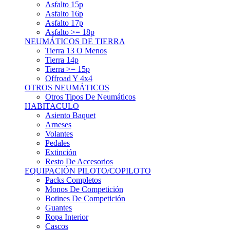
Asfalto 15p
Asfalto 16p
Asfalto 17p
Asfalto >= 18p
NEUMÁTICOS DE TIERRA
Tierra 13 O Menos
Tierra 14p
Tierra >= 15p
Offroad Y 4x4
OTROS NEUMÁTICOS
Otros Tipos De Neumáticos
HABITACULO
Asiento Baquet
Arneses
Volantes
Pedales
Extinción
Resto De Accesorios
EQUIPACIÓN PILOTO/COPILOTO
Packs Completos
Monos De Competición
Botines De Competición
Guantes
Ropa Interior
Cascos