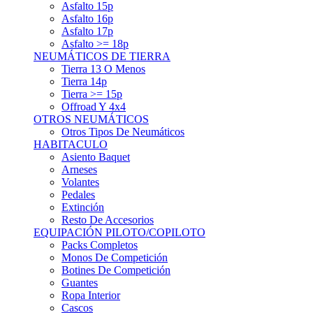
Asfalto 15p
Asfalto 16p
Asfalto 17p
Asfalto >= 18p
NEUMÁTICOS DE TIERRA
Tierra 13 O Menos
Tierra 14p
Tierra >= 15p
Offroad Y 4x4
OTROS NEUMÁTICOS
Otros Tipos De Neumáticos
HABITACULO
Asiento Baquet
Arneses
Volantes
Pedales
Extinción
Resto De Accesorios
EQUIPACIÓN PILOTO/COPILOTO
Packs Completos
Monos De Competición
Botines De Competición
Guantes
Ropa Interior
Cascos