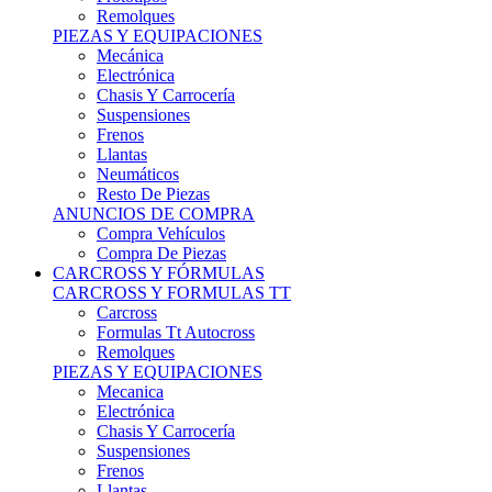
Remolques
PIEZAS Y EQUIPACIONES
Mecánica
Electrónica
Chasis Y Carrocería
Suspensiones
Frenos
Llantas
Neumáticos
Resto De Piezas
ANUNCIOS DE COMPRA
Compra Vehículos
Compra De Piezas
CARCROSS Y FÓRMULAS
CARCROSS Y FORMULAS TT
Carcross
Formulas Tt Autocross
Remolques
PIEZAS Y EQUIPACIONES
Mecanica
Electrónica
Chasis Y Carrocería
Suspensiones
Frenos
Llantas