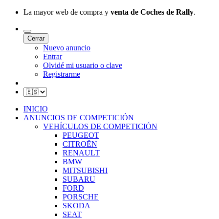
La mayor web de compra y
venta de Coches de Rally
.
Cerrar
Nuevo anuncio
Entrar
Olvidé mi usuario o clave
Registrarme
INICIO
ANUNCIOS DE COMPETICIÓN
VEHÍCULOS DE COMPETICIÓN
PEUGEOT
CITROËN
RENAULT
BMW
MITSUBISHI
SUBARU
FORD
PORSCHE
SKODA
SEAT