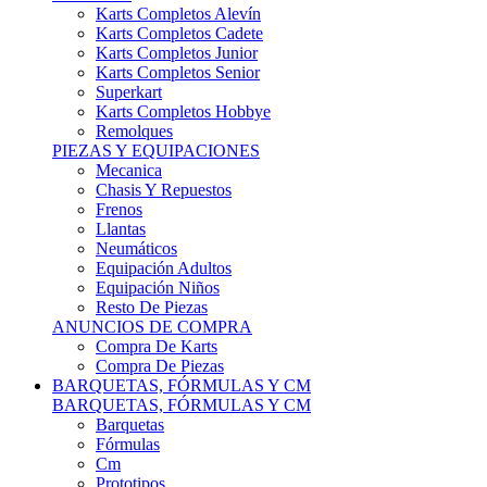
Karts Completos Alevín
Karts Completos Cadete
Karts Completos Junior
Karts Completos Senior
Superkart
Karts Completos Hobbye
Remolques
PIEZAS Y EQUIPACIONES
Mecanica
Chasis Y Repuestos
Frenos
Llantas
Neumáticos
Equipación Adultos
Equipación Niños
Resto De Piezas
ANUNCIOS DE COMPRA
Compra De Karts
Compra De Piezas
BARQUETAS, FÓRMULAS Y CM
BARQUETAS, FÓRMULAS Y CM
Barquetas
Fórmulas
Cm
Prototipos