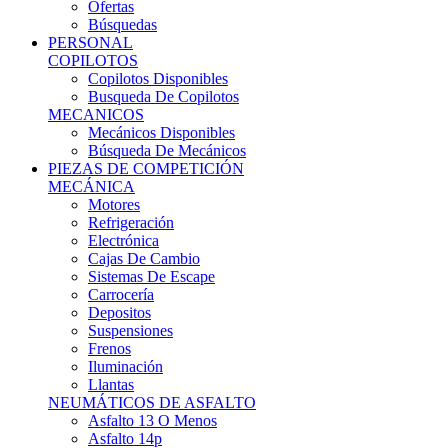
Ofertas
Búsquedas
PERSONAL
COPILOTOS
Copilotos Disponibles
Busqueda De Copilotos
MECANICOS
Mecánicos Disponibles
Búsqueda De Mecánicos
PIEZAS DE COMPETICIÓN
MECÁNICA
Motores
Refrigeración
Electrónica
Cajas De Cambio
Sistemas De Escape
Carrocería
Depositos
Suspensiones
Frenos
Iluminación
Llantas
NEUMÁTICOS DE ASFALTO
Asfalto 13 O Menos
Asfalto 14p