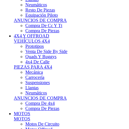
Neumáticos
Resto De Piezas
Equipación Piloto
ANUNCIOS DE COMPRA
Compra De Cc Y Tt
Compra De Piezas
4X4 Y OFFROAD
VEHÍCULOS 4X4
Prototipos
Venta De Side By Side
Quads Y Buggys
4x4 De Calle
PIEZAS PARA 4X4
Mecánica
Carrocería
Suspensiones
Llantas
Neumáticos
ANUNCIOS DE COMPRA
Compra De 4x4
Compra De Piezas
MOTOS
MOTOS
Motos De Circuito