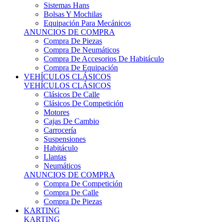
Sistemas Hans
Bolsas Y Mochilas
Equipación Para Mecánicos
ANUNCIOS DE COMPRA
Compra De Piezas
Compra De Neumáticos
Compra De Accesorios De Habitáculo
Compra De Equipación
VEHÍCULOS CLÁSICOS
VEHÍCULOS CLÁSICOS
Clásicos De Calle
Clásicos De Competición
Motores
Cajas De Cambio
Carrocería
Suspensiones
Habitáculo
Llantas
Neumáticos
ANUNCIOS DE COMPRA
Compra De Competición
Compra De Calle
Compra De Piezas
KARTING
KARTING