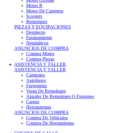
Motos Offroad
Motos R
Motos De Carretera
Scooters
Remolques
PIEZAS Y EQUIPACIONES
Despieces
Equipamiento
Neumáticos
ANUNCIOS DE COMPRA
Compra Motos
Compra Piezas
ASISTENCIA Y TALLER
ASISTENCIA Y TALLER
Camiones
Autobuses
Furgonetas
Venta De Remolques
Alquiler De Remolques O Furgones
Carpas
Herramientas
ANUNCIOS DE COMPRA
Compra De Vehículos
Compra De Herramientas