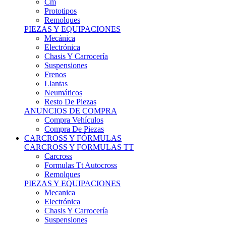
Remolques
PIEZAS Y EQUIPACIONES
Mecánica
Electrónica
Chasis Y Carrocería
Suspensiones
Frenos
Llantas
Neumáticos
Resto De Piezas
ANUNCIOS DE COMPRA
Compra Vehículos
Compra De Piezas
CARCROSS Y FÓRMULAS
CARCROSS Y FORMULAS TT
Carcross
Formulas Tt Autocross
Remolques
PIEZAS Y EQUIPACIONES
Mecanica
Electrónica
Chasis Y Carrocería
Suspensiones
Frenos
Llantas