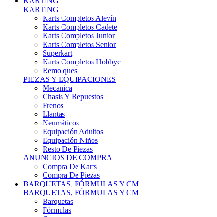
Karts Completos Alevín
Karts Completos Cadete
Karts Completos Junior
Karts Completos Senior
Superkart
Karts Completos Hobbye
Remolques
PIEZAS Y EQUIPACIONES
Mecanica
Chasis Y Repuestos
Frenos
Llantas
Neumáticos
Equipación Adultos
Equipación Niños
Resto De Piezas
ANUNCIOS DE COMPRA
Compra De Karts
Compra De Piezas
BARQUETAS, FÓRMULAS Y CM
BARQUETAS, FÓRMULAS Y CM
Barquetas
Fórmulas
Cm
Prototipos