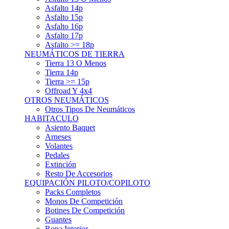
Asfalto 15p
Asfalto 16p
Asfalto 17p
Asfalto >= 18p
NEUMÁTICOS DE TIERRA
Tierra 13 O Menos
Tierra 14p
Tierra >= 15p
Offroad Y 4x4
OTROS NEUMÁTICOS
Otros Tipos De Neumáticos
HABITACULO
Asiento Baquet
Arneses
Volantes
Pedales
Extinción
Resto De Accesorios
EQUIPACIÓN PILOTO/COPILOTO
Packs Completos
Monos De Competición
Botines De Competición
Guantes
Ropa Interior
Cascos