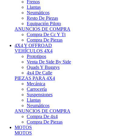
Neumáticos
Resto De Piezas
Equipación Piloto
ANUNCIOS DE COMPRA
Compra De Cc Y Tt
Compra De Piezas
4X4 Y OFFROAD
VEHÍCULOS 4X4
Prototipos
Venta De Side By Side
Quads Y Buggys
4x4 De Calle
PIEZAS PARA 4X4
Mecánica
Carrocería
Suspensiones
Llantas
Neumáticos
ANUNCIOS DE COMPRA
Compra De 4x4
Compra De Piezas
MOTOS
MOTOS
Motos De Circuito