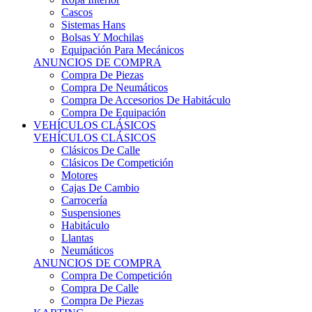
Sistemas Hans
Bolsas Y Mochilas
Equipación Para Mecánicos
ANUNCIOS DE COMPRA
Compra De Piezas
Compra De Neumáticos
Compra De Accesorios De Habitáculo
Compra De Equipación
VEHÍCULOS CLÁSICOS
VEHÍCULOS CLÁSICOS
Clásicos De Calle
Clásicos De Competición
Motores
Cajas De Cambio
Carrocería
Suspensiones
Habitáculo
Llantas
Neumáticos
ANUNCIOS DE COMPRA
Compra De Competición
Compra De Calle
Compra De Piezas
KARTING
KARTING