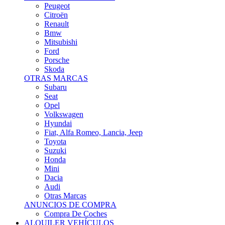
Citroën
Renault
Bmw
Mitsubishi
Ford
Porsche
Skoda
OTRAS MARCAS
Subaru
Seat
Opel
Volkswagen
Hyundai
Fiat, Alfa Romeo, Lancia, Jeep
Toyota
Suzuki
Honda
Mini
Dacia
Audi
Otras Marcas
ANUNCIOS DE COMPRA
Compra De Coches
ALQUILER VEHÍCULOS
ALQUILER VEHÍCULOS