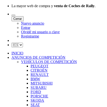
La mayor web de compra y
venta de Coches de Rally
.
Cerrar
Nuevo anuncio
Entrar
Olvidé mi usuario o clave
Registrarme
INICIO
ANUNCIOS DE COMPETICIÓN
VEHÍCULOS DE COMPETICIÓN
PEUGEOT
CITROËN
RENAULT
BMW
MITSUBISHI
SUBARU
FORD
PORSCHE
SKODA
SEAT