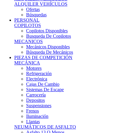
Ofertas
Búsquedas
PERSONAL
COPILOTOS
Copilotos Disponibles
Busqueda De Copilotos
MECANICOS
Mecánicos Disponibles
Búsqueda De Mecánicos
PIEZAS DE COMPETICIÓN
MECÁNICA
Motores
Refrigeración
Electrónica
Cajas De Cambio
Sistemas De Escape
Carrocería
Depositos
Suspensiones
Frenos
Iluminación
Llantas
NEUMÁTICOS DE ASFALTO
Asfalto 13 O Menos
Asfalto 14p