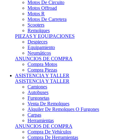
Motos Offroad
Motos R
Motos De Carretera
Scooters
Remolques
PIEZAS Y EQUIPACIONES
Despieces
Equipamiento
Neumáticos
ANUNCIOS DE COMPRA
Compra Motos
Compra Piezas
ASISTENCIA Y TALLER
ASISTENCIA Y TALLER
Camiones
Autobuses
Furgonetas
Venta De Remolques
Alquiler De Remolques O Furgones
Carpas
Herramientas
ANUNCIOS DE COMPRA
Compra De Vehículos
Compra De Herramientas