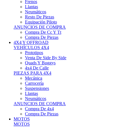
Neumáticos
Resto De Piezas
Equipación Piloto
ANUNCIOS DE COMPRA
Compra De Cc Y Tt
Compra De Piezas
4X4 Y OFFROAD
VEHÍCULOS 4X4
Prototipos
Venta De Side By Side
Quads Y Buggys
4x4 De Calle
PIEZAS PARA 4X4
Mecánica
Carrocería
Suspensiones
Llantas
Neumáticos
ANUNCIOS DE COMPRA
Compra De 4x4
Compra De Piezas
MOTOS
MOTOS
Motos De Circuito