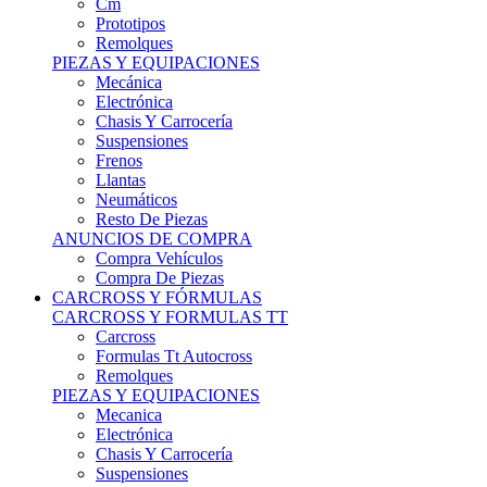
Remolques
PIEZAS Y EQUIPACIONES
Mecánica
Electrónica
Chasis Y Carrocería
Suspensiones
Frenos
Llantas
Neumáticos
Resto De Piezas
ANUNCIOS DE COMPRA
Compra Vehículos
Compra De Piezas
CARCROSS Y FÓRMULAS
CARCROSS Y FORMULAS TT
Carcross
Formulas Tt Autocross
Remolques
PIEZAS Y EQUIPACIONES
Mecanica
Electrónica
Chasis Y Carrocería
Suspensiones
Frenos
Llantas