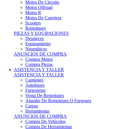
Motos Offroad
Motos R
Motos De Carretera
Scooters
Remolques
PIEZAS Y EQUIPACIONES
Despieces
Equipamiento
Neumáticos
ANUNCIOS DE COMPRA
Compra Motos
Compra Piezas
ASISTENCIA Y TALLER
ASISTENCIA Y TALLER
Camiones
Autobuses
Furgonetas
Venta De Remolques
Alquiler De Remolques O Furgones
Carpas
Herramientas
ANUNCIOS DE COMPRA
Compra De Vehículos
Compra De Herramientas