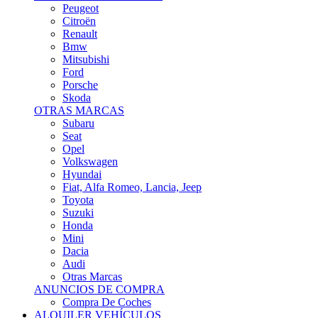
Citroën
Renault
Bmw
Mitsubishi
Ford
Porsche
Skoda
OTRAS MARCAS
Subaru
Seat
Opel
Volkswagen
Hyundai
Fiat, Alfa Romeo, Lancia, Jeep
Toyota
Suzuki
Honda
Mini
Dacia
Audi
Otras Marcas
ANUNCIOS DE COMPRA
Compra De Coches
ALQUILER VEHÍCULOS
ALQUILER VEHÍCULOS