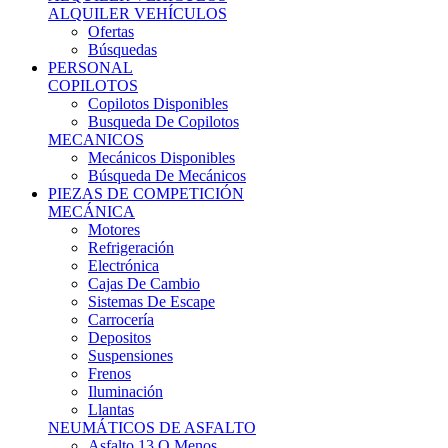
Ofertas
Búsquedas
PERSONAL
COPILOTOS
Copilotos Disponibles
Busqueda De Copilotos
MECANICOS
Mecánicos Disponibles
Búsqueda De Mecánicos
PIEZAS DE COMPETICIÓN
MECÁNICA
Motores
Refrigeración
Electrónica
Cajas De Cambio
Sistemas De Escape
Carrocería
Depositos
Suspensiones
Frenos
Iluminación
Llantas
NEUMÁTICOS DE ASFALTO
Asfalto 13 O Menos
Asfalto 14p