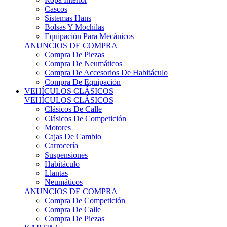
Sistemas Hans
Bolsas Y Mochilas
Equipación Para Mecánicos
ANUNCIOS DE COMPRA
Compra De Piezas
Compra De Neumáticos
Compra De Accesorios De Habitáculo
Compra De Equipación
VEHÍCULOS CLÁSICOS
VEHÍCULOS CLÁSICOS
Clásicos De Calle
Clásicos De Competición
Motores
Cajas De Cambio
Carrocería
Suspensiones
Habitáculo
Llantas
Neumáticos
ANUNCIOS DE COMPRA
Compra De Competición
Compra De Calle
Compra De Piezas
KARTING
KARTING