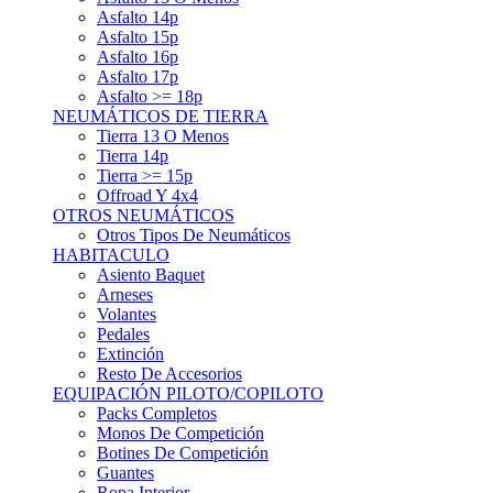
Asfalto 15p
Asfalto 16p
Asfalto 17p
Asfalto >= 18p
NEUMÁTICOS DE TIERRA
Tierra 13 O Menos
Tierra 14p
Tierra >= 15p
Offroad Y 4x4
OTROS NEUMÁTICOS
Otros Tipos De Neumáticos
HABITACULO
Asiento Baquet
Arneses
Volantes
Pedales
Extinción
Resto De Accesorios
EQUIPACIÓN PILOTO/COPILOTO
Packs Completos
Monos De Competición
Botines De Competición
Guantes
Ropa Interior
Cascos