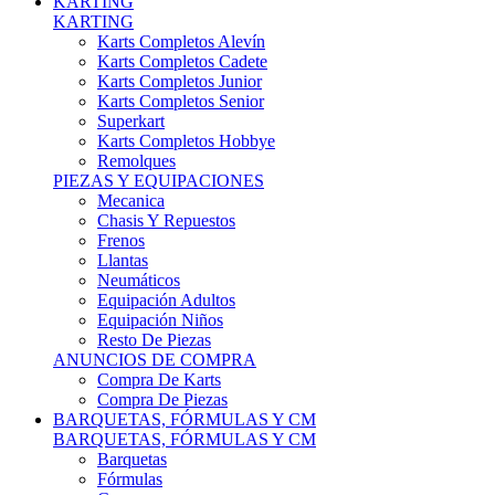
Karts Completos Alevín
Karts Completos Cadete
Karts Completos Junior
Karts Completos Senior
Superkart
Karts Completos Hobbye
Remolques
PIEZAS Y EQUIPACIONES
Mecanica
Chasis Y Repuestos
Frenos
Llantas
Neumáticos
Equipación Adultos
Equipación Niños
Resto De Piezas
ANUNCIOS DE COMPRA
Compra De Karts
Compra De Piezas
BARQUETAS, FÓRMULAS Y CM
BARQUETAS, FÓRMULAS Y CM
Barquetas
Fórmulas
Cm
Prototipos