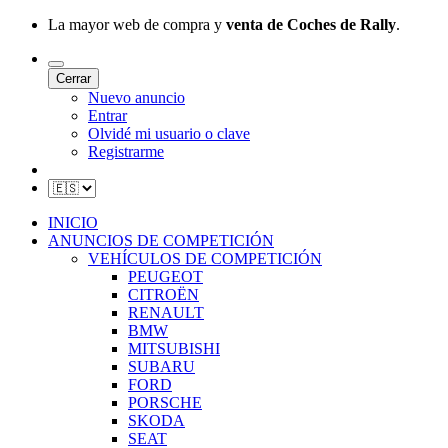
La mayor web de compra y
venta de Coches de Rally
.
Cerrar
Nuevo anuncio
Entrar
Olvidé mi usuario o clave
Registrarme
INICIO
ANUNCIOS DE COMPETICIÓN
VEHÍCULOS DE COMPETICIÓN
PEUGEOT
CITROËN
RENAULT
BMW
MITSUBISHI
SUBARU
FORD
PORSCHE
SKODA
SEAT