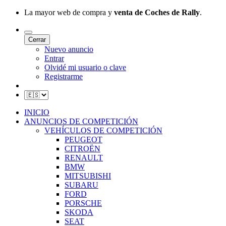
La mayor web de compra y
venta de Coches de Rally
.
Cerrar
Nuevo anuncio
Entrar
Olvidé mi usuario o clave
Registrarme
INICIO
ANUNCIOS DE COMPETICIÓN
VEHÍCULOS DE COMPETICIÓN
PEUGEOT
CITROËN
RENAULT
BMW
MITSUBISHI
SUBARU
FORD
PORSCHE
SKODA
SEAT