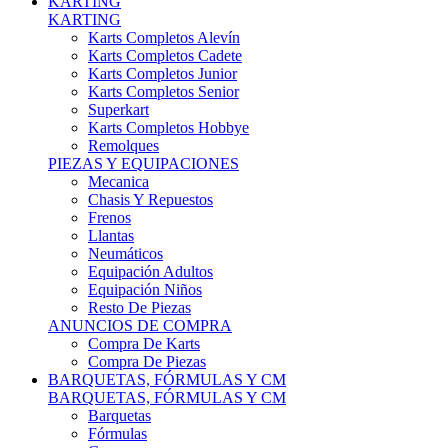
Karts Completos Alevín
Karts Completos Cadete
Karts Completos Junior
Karts Completos Senior
Superkart
Karts Completos Hobbye
Remolques
PIEZAS Y EQUIPACIONES
Mecanica
Chasis Y Repuestos
Frenos
Llantas
Neumáticos
Equipación Adultos
Equipación Niños
Resto De Piezas
ANUNCIOS DE COMPRA
Compra De Karts
Compra De Piezas
BARQUETAS, FÓRMULAS Y CM
BARQUETAS, FÓRMULAS Y CM
Barquetas
Fórmulas
Cm
Prototipos