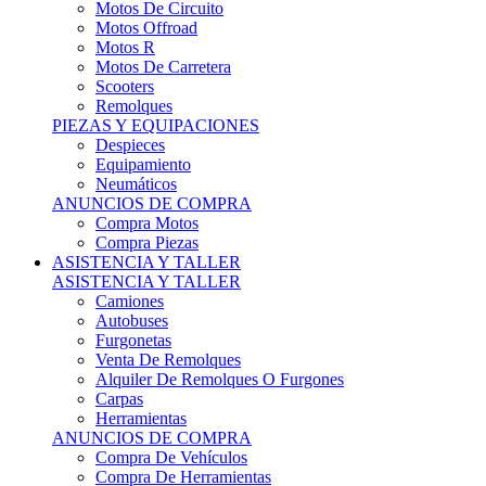
Motos Offroad
Motos R
Motos De Carretera
Scooters
Remolques
PIEZAS Y EQUIPACIONES
Despieces
Equipamiento
Neumáticos
ANUNCIOS DE COMPRA
Compra Motos
Compra Piezas
ASISTENCIA Y TALLER
ASISTENCIA Y TALLER
Camiones
Autobuses
Furgonetas
Venta De Remolques
Alquiler De Remolques O Furgones
Carpas
Herramientas
ANUNCIOS DE COMPRA
Compra De Vehículos
Compra De Herramientas