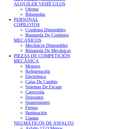
Ofertas
Búsquedas
PERSONAL
COPILOTOS
Copilotos Disponibles
Busqueda De Copilotos
MECANICOS
Mecánicos Disponibles
Búsqueda De Mecánicos
PIEZAS DE COMPETICIÓN
MECÁNICA
Motores
Refrigeración
Electrónica
Cajas De Cambio
Sistemas De Escape
Carrocería
Depositos
Suspensiones
Frenos
Iluminación
Llantas
NEUMÁTICOS DE ASFALTO
Asfalto 13 O Menos
Asfalto 14p