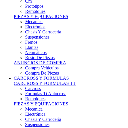
Remolques
PIEZAS Y EQUIPACIONES
Mecánica
Electrónica
Chasis Y Carrocería
Suspensiones
Frenos
Llantas
Neumáticos
Resto De Piezas
ANUNCIOS DE COMPRA
Compra Vehículos
Compra De Piezas
CARCROSS Y FÓRMULAS
CARCROSS Y FORMULAS TT
Carcross
Formulas Tt Autocross
Remolques
PIEZAS Y EQUIPACIONES
Mecanica
Electrónica
Chasis Y Carrocería
Suspensiones
Frenos
Llantas