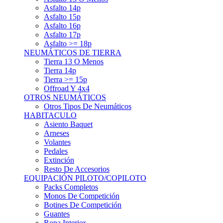
Asfalto 15p
Asfalto 16p
Asfalto 17p
Asfalto >= 18p
NEUMÁTICOS DE TIERRA
Tierra 13 O Menos
Tierra 14p
Tierra >= 15p
Offroad Y 4x4
OTROS NEUMÁTICOS
Otros Tipos De Neumáticos
HABITACULO
Asiento Baquet
Arneses
Volantes
Pedales
Extinción
Resto De Accesorios
EQUIPACIÓN PILOTO/COPILOTO
Packs Completos
Monos De Competición
Botines De Competición
Guantes
Ropa Interior
Cascos