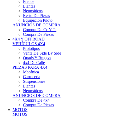
Neumáticos
Resto De Piezas
Equipación Piloto
ANUNCIOS DE COMPRA
Compra De Cc Y Tt
Compra De Piezas
4X4 Y OFFROAD
VEHÍCULOS 4X4
Prototipos
Venta De Side By Side
Quads Y Buggys
4x4 De Calle
PIEZAS PARA 4X4
Mecánica
Carrocería
Suspensiones
Llantas
Neumáticos
ANUNCIOS DE COMPRA
Compra De 4x4
Compra De Piezas
MOTOS
MOTOS
Motos De Circuito