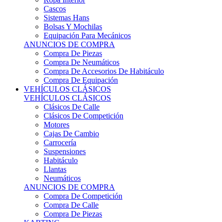
Sistemas Hans
Bolsas Y Mochilas
Equipación Para Mecánicos
ANUNCIOS DE COMPRA
Compra De Piezas
Compra De Neumáticos
Compra De Accesorios De Habitáculo
Compra De Equipación
VEHÍCULOS CLÁSICOS
VEHÍCULOS CLÁSICOS
Clásicos De Calle
Clásicos De Competición
Motores
Cajas De Cambio
Carrocería
Suspensiones
Habitáculo
Llantas
Neumáticos
ANUNCIOS DE COMPRA
Compra De Competición
Compra De Calle
Compra De Piezas
KARTING
KARTING