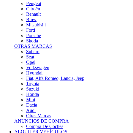
Citroën
Renault
Bmw
Mitsubishi
Ford
Porsche
Skoda
OTRAS MARCAS
Subaru
Seat
Opel
Volkswagen
Hyundai
Fiat, Alfa Romeo, Lancia, Jeep
Toyota
Suzuki
Honda
Mini
Dacia
Audi
Otras Marcas
ANUNCIOS DE COMPRA
Compra De Coches
ALQUILER VEHÍCULOS
ALQUILER VEHÍCULOS