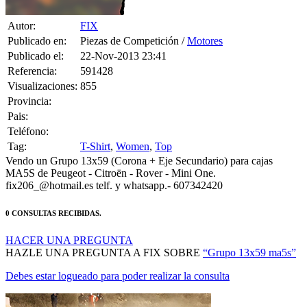
Autor:
FIX
Publicado en:
Piezas de Competición /
Motores
Publicado el:
22-Nov-2013 23:41
Referencia:
591428
Visualizaciones:
855
Provincia:
Pais:
Teléfono:
Tag:
T-Shirt
,
Women
,
Top
Vendo un Grupo 13x59 (Corona + Eje Secundario) para cajas
MA5S de Peugeot - Citroën - Rover - Mini One.
fix206_@hotmail.es telf. y whatsapp.- 607342420
0 CONSULTAS RECIBIDAS.
HACER UNA PREGUNTA
HAZLE UNA PREGUNTA A FIX SOBRE
“Grupo 13x59 ma5s”
Debes estar logueado para poder realizar la consulta