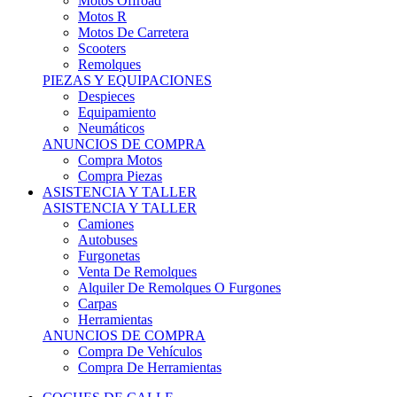
Motos Offroad
Motos R
Motos De Carretera
Scooters
Remolques
PIEZAS Y EQUIPACIONES
Despieces
Equipamiento
Neumáticos
ANUNCIOS DE COMPRA
Compra Motos
Compra Piezas
ASISTENCIA Y TALLER
ASISTENCIA Y TALLER
Camiones
Autobuses
Furgonetas
Venta De Remolques
Alquiler De Remolques O Furgones
Carpas
Herramientas
ANUNCIOS DE COMPRA
Compra De Vehículos
Compra De Herramientas