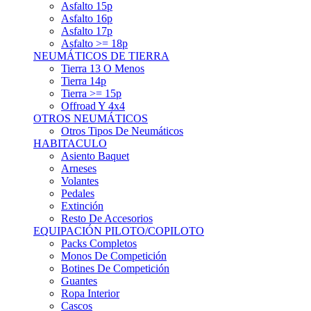
Asfalto 15p
Asfalto 16p
Asfalto 17p
Asfalto >= 18p
NEUMÁTICOS DE TIERRA
Tierra 13 O Menos
Tierra 14p
Tierra >= 15p
Offroad Y 4x4
OTROS NEUMÁTICOS
Otros Tipos De Neumáticos
HABITACULO
Asiento Baquet
Arneses
Volantes
Pedales
Extinción
Resto De Accesorios
EQUIPACIÓN PILOTO/COPILOTO
Packs Completos
Monos De Competición
Botines De Competición
Guantes
Ropa Interior
Cascos