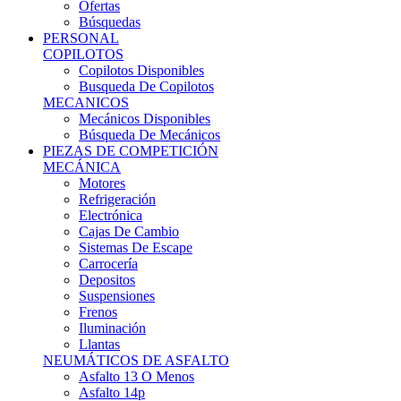
Ofertas
Búsquedas
PERSONAL
COPILOTOS
Copilotos Disponibles
Busqueda De Copilotos
MECANICOS
Mecánicos Disponibles
Búsqueda De Mecánicos
PIEZAS DE COMPETICIÓN
MECÁNICA
Motores
Refrigeración
Electrónica
Cajas De Cambio
Sistemas De Escape
Carrocería
Depositos
Suspensiones
Frenos
Iluminación
Llantas
NEUMÁTICOS DE ASFALTO
Asfalto 13 O Menos
Asfalto 14p