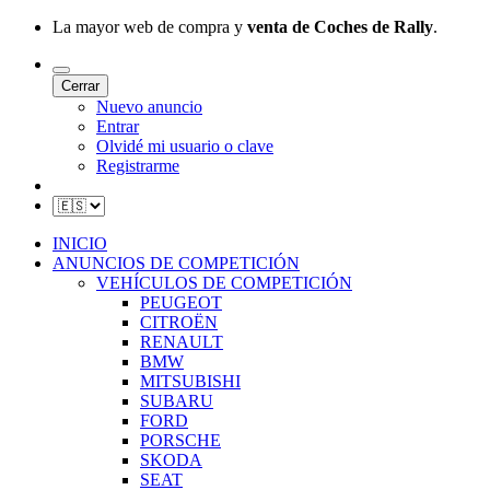
La mayor web de compra y
venta de Coches de Rally
.
Cerrar
Nuevo anuncio
Entrar
Olvidé mi usuario o clave
Registrarme
INICIO
ANUNCIOS DE COMPETICIÓN
VEHÍCULOS DE COMPETICIÓN
PEUGEOT
CITROËN
RENAULT
BMW
MITSUBISHI
SUBARU
FORD
PORSCHE
SKODA
SEAT