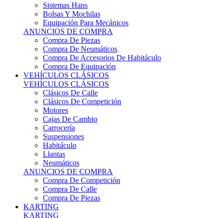
Sistemas Hans
Bolsas Y Mochilas
Equipación Para Mecánicos
ANUNCIOS DE COMPRA
Compra De Piezas
Compra De Neumáticos
Compra De Accesorios De Habitáculo
Compra De Equipación
VEHÍCULOS CLÁSICOS
VEHÍCULOS CLÁSICOS
Clásicos De Calle
Clásicos De Competición
Motores
Cajas De Cambio
Carrocería
Suspensiones
Habitáculo
Llantas
Neumáticos
ANUNCIOS DE COMPRA
Compra De Competición
Compra De Calle
Compra De Piezas
KARTING
KARTING