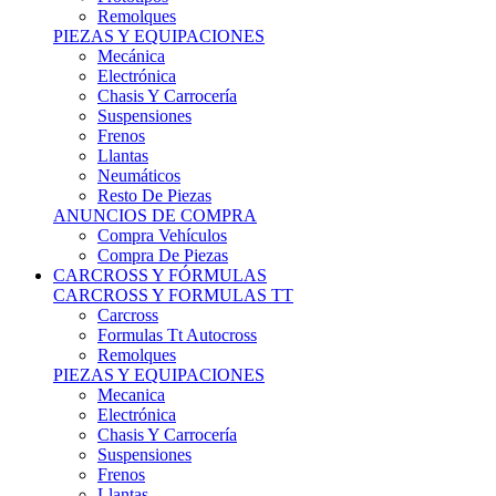
Remolques
PIEZAS Y EQUIPACIONES
Mecánica
Electrónica
Chasis Y Carrocería
Suspensiones
Frenos
Llantas
Neumáticos
Resto De Piezas
ANUNCIOS DE COMPRA
Compra Vehículos
Compra De Piezas
CARCROSS Y FÓRMULAS
CARCROSS Y FORMULAS TT
Carcross
Formulas Tt Autocross
Remolques
PIEZAS Y EQUIPACIONES
Mecanica
Electrónica
Chasis Y Carrocería
Suspensiones
Frenos
Llantas