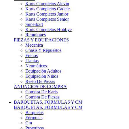
Karts Completos Alevín
Karts Completos Cadete
Karts Completos Junior
Karts Completos Senior
Superkart
Karts Completos Hobbye
Remolques
PIEZAS Y EQUIPACIONES
Mecanica
Chasis Y Repuestos
Frenos
Llantas
Neumáticos
Equipación Adultos
Equipación Niños
Resto De Piezas
ANUNCIOS DE COMPRA
Compra De Karts
Compra De Piezas
BARQUETAS, FÓRMULAS Y CM
BARQUETAS, FÓRMULAS Y CM
Barquetas
Fórmulas
Cm
Prototipos