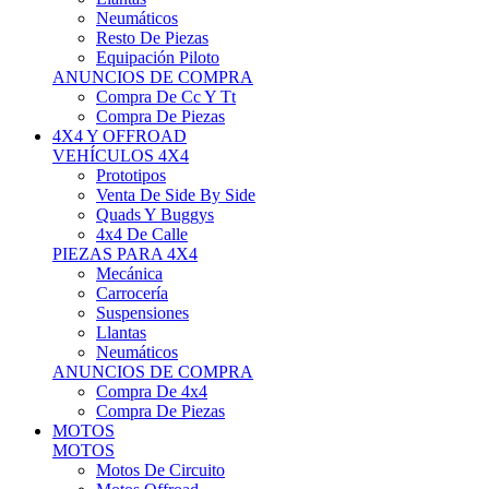
Neumáticos
Resto De Piezas
Equipación Piloto
ANUNCIOS DE COMPRA
Compra De Cc Y Tt
Compra De Piezas
4X4 Y OFFROAD
VEHÍCULOS 4X4
Prototipos
Venta De Side By Side
Quads Y Buggys
4x4 De Calle
PIEZAS PARA 4X4
Mecánica
Carrocería
Suspensiones
Llantas
Neumáticos
ANUNCIOS DE COMPRA
Compra De 4x4
Compra De Piezas
MOTOS
MOTOS
Motos De Circuito