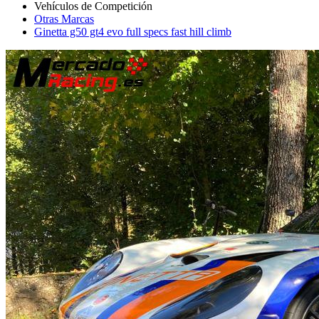
Otras Marcas
Ginetta g50 gt4 evo full specs fast hill climb