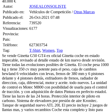
Autor:
JOSEALONSOLISTE
Publicado en:
Vehículos de Competición /
Otras Marcas
Publicado el:
26-Oct-2021 07:48
Referencia:
739520
Visualizaciones:
6177
Provincia:
Pais:
Teléfono:
627303754
Tag:
T-Shirt
,
Women
,
Top
Se vende Ginetta G50 GT4 ex oficial Ginetta coche en estado
impecable, revisado al detalle estado de km nuevo desde revisión.
Tiene todas las evoluciones posibles de Ginetta. El coche pesa 1000
kg y tiene 350 cv muy potente para el peso, caja de cambios
hewland 6 velocidades con levas, frenos de 380 mm y 6 pistones
delante y 4 pistones detrás, enfriadores de frenos, radiador de
direccion, caja, diferencial, motor y aceite. todo nuevos. La unidad
de control es Motec M800 con posibilidad de usarla para el control
de tracción. y con adquisición de datos Pintura en perfecto estadol.
Tiene las luces de las 24 horas. Protección interior de piloto en
carbono. Sistema de elevadores por presión de aire Kronitec.
Tanque de seguridad nuevo ATL 20L El precio incluye 2 juegos de
llantas mas, y varios recambios Coche esta completo y listo para
correr cualquier campeonato. Se entrega con toda la documentacion