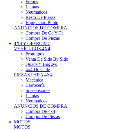
Neumáticos
Resto De Piezas
Equipación Piloto
ANUNCIOS DE COMPRA
Compra De Cc Y Tt
Compra De Piezas
4X4 Y OFFROAD
VEHÍCULOS 4X4
Prototipos
Venta De Side By Side
Quads Y Buggys
4x4 De Calle
PIEZAS PARA 4X4
Mecánica
Carrocería
Suspensiones
Llantas
Neumáticos
ANUNCIOS DE COMPRA
Compra De 4x4
Compra De Piezas
MOTOS
MOTOS
Motos De Circuito