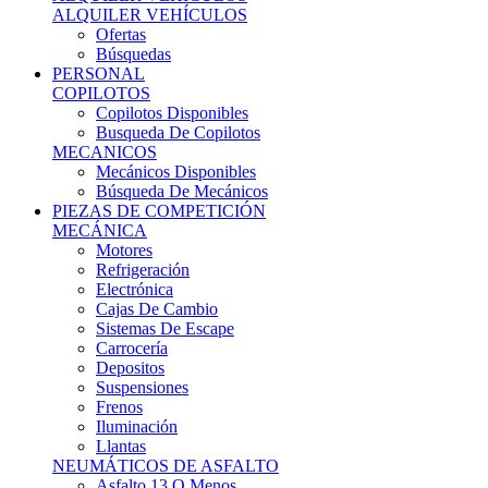
Ofertas
Búsquedas
PERSONAL
COPILOTOS
Copilotos Disponibles
Busqueda De Copilotos
MECANICOS
Mecánicos Disponibles
Búsqueda De Mecánicos
PIEZAS DE COMPETICIÓN
MECÁNICA
Motores
Refrigeración
Electrónica
Cajas De Cambio
Sistemas De Escape
Carrocería
Depositos
Suspensiones
Frenos
Iluminación
Llantas
NEUMÁTICOS DE ASFALTO
Asfalto 13 O Menos
Asfalto 14p