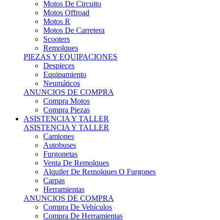
Motos Offroad
Motos R
Motos De Carretera
Scooters
Remolques
PIEZAS Y EQUIPACIONES
Despieces
Equipamiento
Neumáticos
ANUNCIOS DE COMPRA
Compra Motos
Compra Piezas
ASISTENCIA Y TALLER
ASISTENCIA Y TALLER
Camiones
Autobuses
Furgonetas
Venta De Remolques
Alquiler De Remolques O Furgones
Carpas
Herramientas
ANUNCIOS DE COMPRA
Compra De Vehículos
Compra De Herramientas