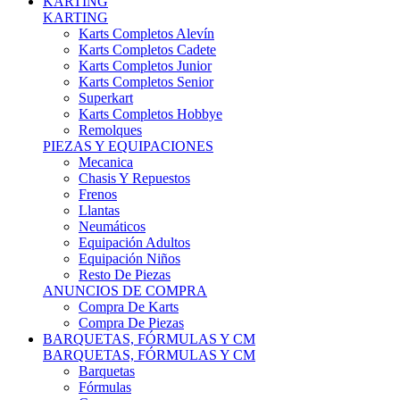
Karts Completos Alevín
Karts Completos Cadete
Karts Completos Junior
Karts Completos Senior
Superkart
Karts Completos Hobbye
Remolques
PIEZAS Y EQUIPACIONES
Mecanica
Chasis Y Repuestos
Frenos
Llantas
Neumáticos
Equipación Adultos
Equipación Niños
Resto De Piezas
ANUNCIOS DE COMPRA
Compra De Karts
Compra De Piezas
BARQUETAS, FÓRMULAS Y CM
BARQUETAS, FÓRMULAS Y CM
Barquetas
Fórmulas
Cm
Prototipos