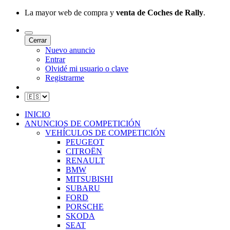
La mayor web de compra y
venta de Coches de Rally
.
Cerrar
Nuevo anuncio
Entrar
Olvidé mi usuario o clave
Registrarme
INICIO
ANUNCIOS DE COMPETICIÓN
VEHÍCULOS DE COMPETICIÓN
PEUGEOT
CITROËN
RENAULT
BMW
MITSUBISHI
SUBARU
FORD
PORSCHE
SKODA
SEAT