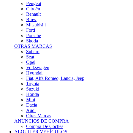
Citroën
Renault
Bmw
Mitsubishi
Ford
Porsche
Skoda
OTRAS MARCAS
Subaru
Seat
Opel
Volkswagen
Hyundai
Fiat, Alfa Romeo, Lancia, Jeep
Toyota
Suzuki
Honda
Mini
Dacia
Audi
Otras Marcas
ANUNCIOS DE COMPRA
Compra De Coches
ALQUILER VEHÍCULOS
ALQUILER VEHÍCULOS