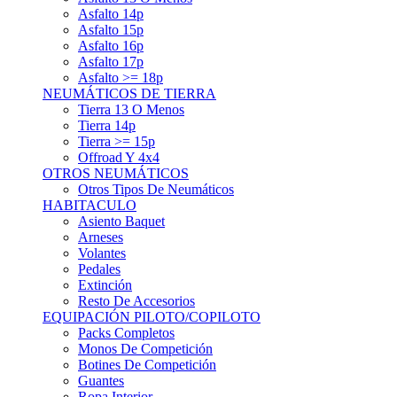
Asfalto 15p
Asfalto 16p
Asfalto 17p
Asfalto >= 18p
NEUMÁTICOS DE TIERRA
Tierra 13 O Menos
Tierra 14p
Tierra >= 15p
Offroad Y 4x4
OTROS NEUMÁTICOS
Otros Tipos De Neumáticos
HABITACULO
Asiento Baquet
Arneses
Volantes
Pedales
Extinción
Resto De Accesorios
EQUIPACIÓN PILOTO/COPILOTO
Packs Completos
Monos De Competición
Botines De Competición
Guantes
Ropa Interior
Cascos