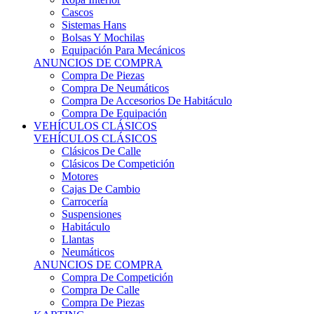
Sistemas Hans
Bolsas Y Mochilas
Equipación Para Mecánicos
ANUNCIOS DE COMPRA
Compra De Piezas
Compra De Neumáticos
Compra De Accesorios De Habitáculo
Compra De Equipación
VEHÍCULOS CLÁSICOS
VEHÍCULOS CLÁSICOS
Clásicos De Calle
Clásicos De Competición
Motores
Cajas De Cambio
Carrocería
Suspensiones
Habitáculo
Llantas
Neumáticos
ANUNCIOS DE COMPRA
Compra De Competición
Compra De Calle
Compra De Piezas
KARTING
KARTING