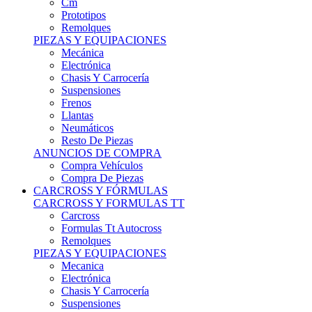
Remolques
PIEZAS Y EQUIPACIONES
Mecánica
Electrónica
Chasis Y Carrocería
Suspensiones
Frenos
Llantas
Neumáticos
Resto De Piezas
ANUNCIOS DE COMPRA
Compra Vehículos
Compra De Piezas
CARCROSS Y FÓRMULAS
CARCROSS Y FORMULAS TT
Carcross
Formulas Tt Autocross
Remolques
PIEZAS Y EQUIPACIONES
Mecanica
Electrónica
Chasis Y Carrocería
Suspensiones
Frenos
Llantas