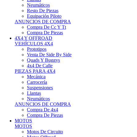
Neumáticos
Resto De Piezas
Equipación Piloto
ANUNCIOS DE COMPRA
Compra De Cc Y Tt
Compra De Piezas
4X4 Y OFFROAD
VEHÍCULOS 4X4
Prototipos
Venta De Side By Side
Quads Y Buggys
4x4 De Calle
PIEZAS PARA 4X4
Mecánica
Carrocería
Suspensiones
Llantas
Neumáticos
ANUNCIOS DE COMPRA
Compra De 4x4
Compra De Piezas
MOTOS
MOTOS
Motos De Circuito