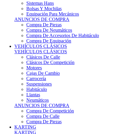
Sistemas Hans
Bolsas Y Mochilas
Equipación Para Mecánicos
ANUNCIOS DE COMPRA
Compra De Piezas
Compra De Neumáticos
Compra De Accesorios De Habitáculo
Compra De Equipación
VEHÍCULOS CLÁSICOS
VEHÍCULOS CLÁSICOS
Clásicos De Calle
Clásicos De Competición
Motores
Cajas De Cambio
Carrocería
Suspensiones
Habitáculo
Llantas
Neumáticos
ANUNCIOS DE COMPRA
Compra De Competición
Compra De Calle
Compra De Piezas
KARTING
KARTING