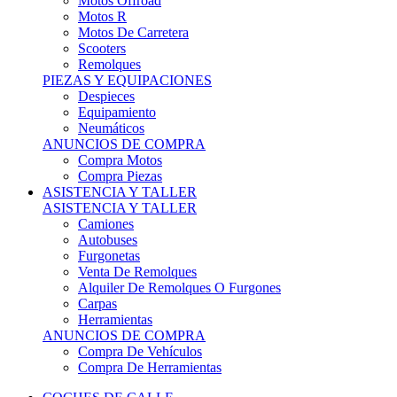
Motos Offroad
Motos R
Motos De Carretera
Scooters
Remolques
PIEZAS Y EQUIPACIONES
Despieces
Equipamiento
Neumáticos
ANUNCIOS DE COMPRA
Compra Motos
Compra Piezas
ASISTENCIA Y TALLER
ASISTENCIA Y TALLER
Camiones
Autobuses
Furgonetas
Venta De Remolques
Alquiler De Remolques O Furgones
Carpas
Herramientas
ANUNCIOS DE COMPRA
Compra De Vehículos
Compra De Herramientas