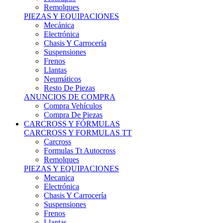
Remolques
PIEZAS Y EQUIPACIONES
Mecánica
Electrónica
Chasis Y Carrocería
Suspensiones
Frenos
Llantas
Neumáticos
Resto De Piezas
ANUNCIOS DE COMPRA
Compra Vehículos
Compra De Piezas
CARCROSS Y FÓRMULAS
CARCROSS Y FORMULAS TT
Carcross
Formulas Tt Autocross
Remolques
PIEZAS Y EQUIPACIONES
Mecanica
Electrónica
Chasis Y Carrocería
Suspensiones
Frenos
Llantas