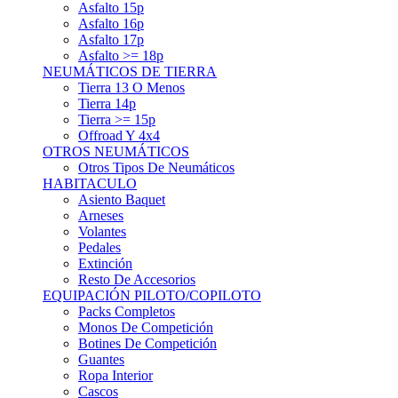
Asfalto 15p
Asfalto 16p
Asfalto 17p
Asfalto >= 18p
NEUMÁTICOS DE TIERRA
Tierra 13 O Menos
Tierra 14p
Tierra >= 15p
Offroad Y 4x4
OTROS NEUMÁTICOS
Otros Tipos De Neumáticos
HABITACULO
Asiento Baquet
Arneses
Volantes
Pedales
Extinción
Resto De Accesorios
EQUIPACIÓN PILOTO/COPILOTO
Packs Completos
Monos De Competición
Botines De Competición
Guantes
Ropa Interior
Cascos