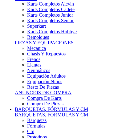
Karts Completos Alevín
Karts Completos Cadete
Karts Completos Junior
Karts Completos Senior
Superkart
Karts Completos Hobbye
Remolques
PIEZAS Y EQUIPACIONES
Mecanica
Chasis Y Repuestos
Frenos
Llantas
Neumáticos
Equipación Adultos
Equipación Niños
Resto De Piezas
ANUNCIOS DE COMPRA
Compra De Karts
Compra De Piezas
BARQUETAS, FÓRMULAS Y CM
BARQUETAS, FÓRMULAS Y CM
Barquetas
Fórmulas
Cm
Prototipos