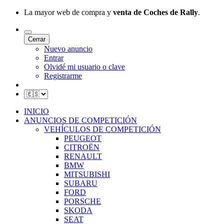
La mayor web de compra y
venta de Coches de Rally
.
Cerrar
Nuevo anuncio
Entrar
Olvidé mi usuario o clave
Registrarme
INICIO
ANUNCIOS DE COMPETICIÓN
VEHÍCULOS DE COMPETICIÓN
PEUGEOT
CITROËN
RENAULT
BMW
MITSUBISHI
SUBARU
FORD
PORSCHE
SKODA
SEAT