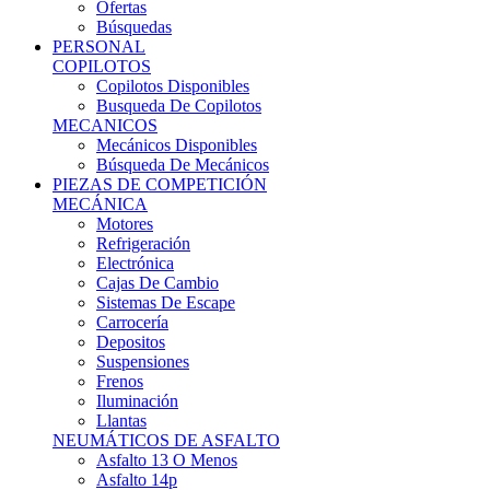
Ofertas
Búsquedas
PERSONAL
COPILOTOS
Copilotos Disponibles
Busqueda De Copilotos
MECANICOS
Mecánicos Disponibles
Búsqueda De Mecánicos
PIEZAS DE COMPETICIÓN
MECÁNICA
Motores
Refrigeración
Electrónica
Cajas De Cambio
Sistemas De Escape
Carrocería
Depositos
Suspensiones
Frenos
Iluminación
Llantas
NEUMÁTICOS DE ASFALTO
Asfalto 13 O Menos
Asfalto 14p