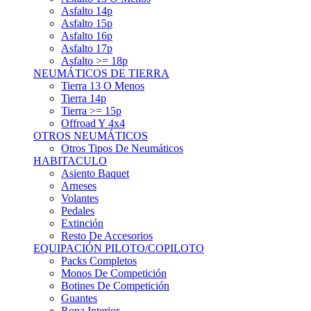
Asfalto 15p
Asfalto 16p
Asfalto 17p
Asfalto >= 18p
NEUMÁTICOS DE TIERRA
Tierra 13 O Menos
Tierra 14p
Tierra >= 15p
Offroad Y 4x4
OTROS NEUMÁTICOS
Otros Tipos De Neumáticos
HABITACULO
Asiento Baquet
Arneses
Volantes
Pedales
Extinción
Resto De Accesorios
EQUIPACIÓN PILOTO/COPILOTO
Packs Completos
Monos De Competición
Botines De Competición
Guantes
Ropa Interior
Cascos