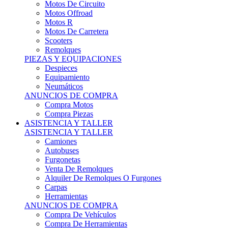
Motos Offroad
Motos R
Motos De Carretera
Scooters
Remolques
PIEZAS Y EQUIPACIONES
Despieces
Equipamiento
Neumáticos
ANUNCIOS DE COMPRA
Compra Motos
Compra Piezas
ASISTENCIA Y TALLER
ASISTENCIA Y TALLER
Camiones
Autobuses
Furgonetas
Venta De Remolques
Alquiler De Remolques O Furgones
Carpas
Herramientas
ANUNCIOS DE COMPRA
Compra De Vehículos
Compra De Herramientas