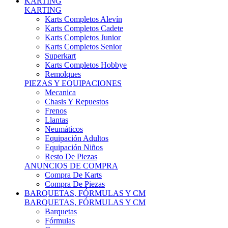
Karts Completos Alevín
Karts Completos Cadete
Karts Completos Junior
Karts Completos Senior
Superkart
Karts Completos Hobbye
Remolques
PIEZAS Y EQUIPACIONES
Mecanica
Chasis Y Repuestos
Frenos
Llantas
Neumáticos
Equipación Adultos
Equipación Niños
Resto De Piezas
ANUNCIOS DE COMPRA
Compra De Karts
Compra De Piezas
BARQUETAS, FÓRMULAS Y CM
BARQUETAS, FÓRMULAS Y CM
Barquetas
Fórmulas
Cm
Prototipos