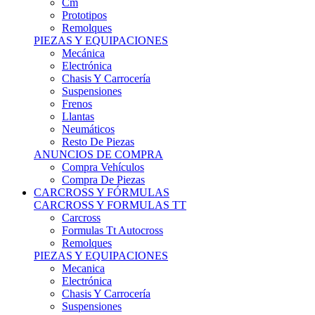
Remolques
PIEZAS Y EQUIPACIONES
Mecánica
Electrónica
Chasis Y Carrocería
Suspensiones
Frenos
Llantas
Neumáticos
Resto De Piezas
ANUNCIOS DE COMPRA
Compra Vehículos
Compra De Piezas
CARCROSS Y FÓRMULAS
CARCROSS Y FORMULAS TT
Carcross
Formulas Tt Autocross
Remolques
PIEZAS Y EQUIPACIONES
Mecanica
Electrónica
Chasis Y Carrocería
Suspensiones
Frenos
Llantas