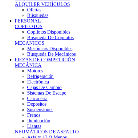
Ofertas
Búsquedas
PERSONAL
COPILOTOS
Copilotos Disponibles
Busqueda De Copilotos
MECANICOS
Mecánicos Disponibles
Búsqueda De Mecánicos
PIEZAS DE COMPETICIÓN
MECÁNICA
Motores
Refrigeración
Electrónica
Cajas De Cambio
Sistemas De Escape
Carrocería
Depositos
Suspensiones
Frenos
Iluminación
Llantas
NEUMÁTICOS DE ASFALTO
Asfalto 13 O Menos
Asfalto 14p