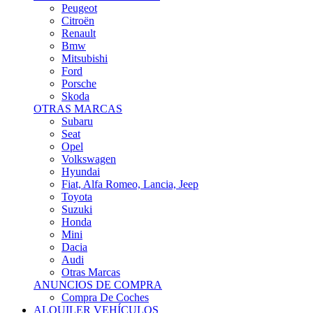
Citroën
Renault
Bmw
Mitsubishi
Ford
Porsche
Skoda
OTRAS MARCAS
Subaru
Seat
Opel
Volkswagen
Hyundai
Fiat, Alfa Romeo, Lancia, Jeep
Toyota
Suzuki
Honda
Mini
Dacia
Audi
Otras Marcas
ANUNCIOS DE COMPRA
Compra De Coches
ALQUILER VEHÍCULOS
ALQUILER VEHÍCULOS