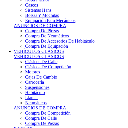
Sistemas Hans
Bolsas Y Mochilas
Equipación Para Mecánicos
ANUNCIOS DE COMPRA
Compra De Piezas
Compra De Neumáticos
Compra De Accesorios De Habitáculo
Compra De Equipación
VEHÍCULOS CLÁSICOS
VEHÍCULOS CLÁSICOS
Clásicos De Calle
Clásicos De Competición
Motores
Cajas De Cambio
Carrocería
Suspensiones
Habitáculo
Llantas
Neumáticos
ANUNCIOS DE COMPRA
Compra De Competición
Compra De Calle
Compra De Piezas
KARTING
KARTING