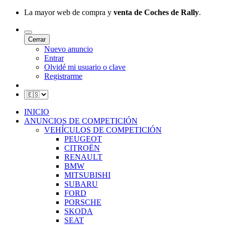
La mayor web de compra y
venta de Coches de Rally
.
Cerrar
Nuevo anuncio
Entrar
Olvidé mi usuario o clave
Registrarme
INICIO
ANUNCIOS DE COMPETICIÓN
VEHÍCULOS DE COMPETICIÓN
PEUGEOT
CITROËN
RENAULT
BMW
MITSUBISHI
SUBARU
FORD
PORSCHE
SKODA
SEAT