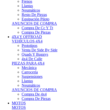
Neumáticos
Resto De Piezas
Equipación Piloto
ANUNCIOS DE COMPRA
Compra De Cc Y Tt
Compra De Piezas
4X4 Y OFFROAD
VEHÍCULOS 4X4
Prototipos
Venta De Side By Side
Quads Y Buggys
4x4 De Calle
PIEZAS PARA 4X4
Mecánica
Carrocería
Suspensiones
Llantas
Neumáticos
ANUNCIOS DE COMPRA
Compra De 4x4
Compra De Piezas
MOTOS
MOTOS
Motos De Circuito