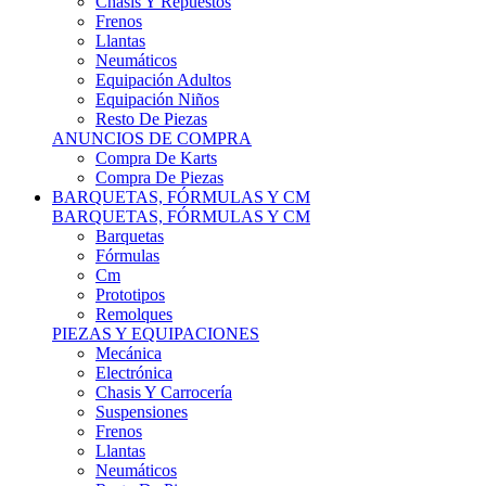
Remolques
PIEZAS Y EQUIPACIONES
Mecánica
Electrónica
Chasis Y Carrocería
Suspensiones
Frenos
Llantas
Neumáticos
Resto De Piezas
ANUNCIOS DE COMPRA
Compra Vehículos
Compra De Piezas
CARCROSS Y FÓRMULAS
CARCROSS Y FORMULAS TT
Carcross
Formulas Tt Autocross
Remolques
PIEZAS Y EQUIPACIONES
Mecanica
Electrónica
Chasis Y Carrocería
Suspensiones
Frenos
Llantas