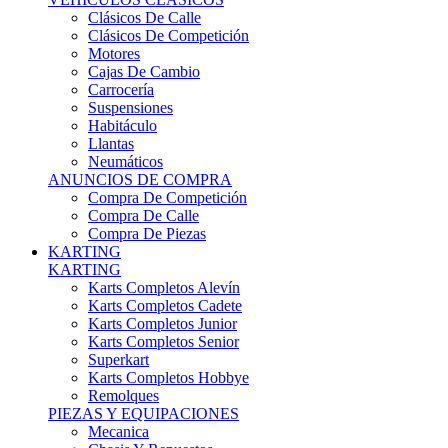
Karts Completos Alevín
Karts Completos Cadete
Karts Completos Junior
Karts Completos Senior
Superkart
Karts Completos Hobbye
Remolques
PIEZAS Y EQUIPACIONES
Mecanica
Chasis Y Repuestos
Frenos
Llantas
Neumáticos
Equipación Adultos
Equipación Niños
Resto De Piezas
ANUNCIOS DE COMPRA
Compra De Karts
Compra De Piezas
BARQUETAS, FÓRMULAS Y CM
BARQUETAS, FÓRMULAS Y CM
Barquetas
Fórmulas
Cm
Prototipos