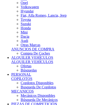
Ofertas
Búsquedas
PERSONAL
COPILOTOS
Copilotos Disponibles
Busqueda De Copilotos
MECANICOS
Mecánicos Disponibles
Búsqueda De Mecánicos
PIEZAS DE COMPETICIÓN
MECÁNICA
Motores
Refrigeración
Electrónica
Cajas De Cambio
Sistemas De Escape
Carrocería
Depositos
Suspensiones
Frenos
Iluminación
Llantas
NEUMÁTICOS DE ASFALTO
Asfalto 13 O Menos
Asfalto 14p