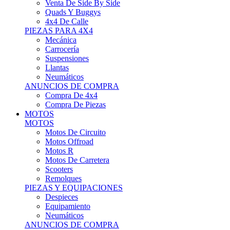
Motos Offroad
Motos R
Motos De Carretera
Scooters
Remolques
PIEZAS Y EQUIPACIONES
Despieces
Equipamiento
Neumáticos
ANUNCIOS DE COMPRA
Compra Motos
Compra Piezas
ASISTENCIA Y TALLER
ASISTENCIA Y TALLER
Camiones
Autobuses
Furgonetas
Venta De Remolques
Alquiler De Remolques O Furgones
Carpas
Herramientas
ANUNCIOS DE COMPRA
Compra De Vehículos
Compra De Herramientas