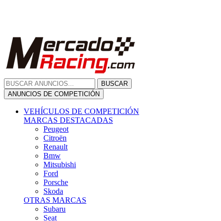
Citroën
Renault
Bmw
Mitsubishi
Ford
Porsche
Skoda
OTRAS MARCAS
Subaru
Seat
Opel
Volkswagen
Hyundai
Fiat, Alfa Romeo, Lancia, Jeep
Toyota
Suzuki
Honda
Mini
Dacia
Audi
Otras Marcas
ANUNCIOS DE COMPRA
Compra De Coches
ALQUILER VEHÍCULOS
ALQUILER VEHÍCULOS