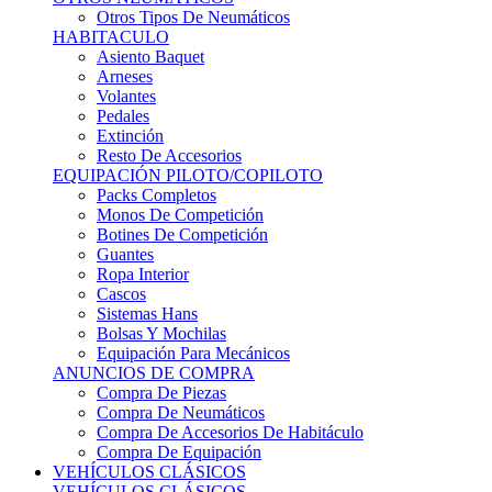
Sistemas Hans
Bolsas Y Mochilas
Equipación Para Mecánicos
ANUNCIOS DE COMPRA
Compra De Piezas
Compra De Neumáticos
Compra De Accesorios De Habitáculo
Compra De Equipación
VEHÍCULOS CLÁSICOS
VEHÍCULOS CLÁSICOS
Clásicos De Calle
Clásicos De Competición
Motores
Cajas De Cambio
Carrocería
Suspensiones
Habitáculo
Llantas
Neumáticos
ANUNCIOS DE COMPRA
Compra De Competición
Compra De Calle
Compra De Piezas
KARTING
KARTING