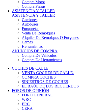
COCHES DE CALLE
VENTA COCHES DE CALLE.
COMPRA COCHES
SINIESTROS DE COCHES
EL BAÚL DE LOS RECUERDOS
FOROS DE OPINIÓN
FORO GENERAL
WRC
ERC
CERA
CERT - CERTT
CET / CER
FORO TÉCNICO
PRUEBAS DE VEHÍCULOS DE CALLE.
VIDEOS DE RALLY.
A CONTRATRAMO
TIENDA ONLINE
NUEVO ANUNCIO
Inicio
Piezas de Competición