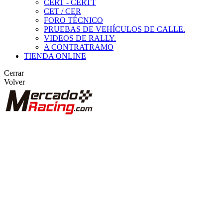
CERT - CERTT
CET / CER
FORO TÉCNICO
PRUEBAS DE VEHÍCULOS DE CALLE.
VIDEOS DE RALLY.
A CONTRATRAMO
TIENDA ONLINE
Cerrar
Volver
BUSCAR
ANUNCIOS DE COMPETICIÓN
VEHÍCULOS DE COMPETICIÓN
MARCAS DESTACADAS
Peugeot