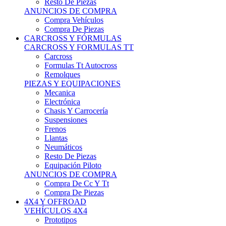
Neumáticos
Resto De Piezas
Equipación Piloto
ANUNCIOS DE COMPRA
Compra De Cc Y Tt
Compra De Piezas
4X4 Y OFFROAD
VEHÍCULOS 4X4
Prototipos
Venta De Side By Side
Quads Y Buggys
4x4 De Calle
PIEZAS PARA 4X4
Mecánica
Carrocería
Suspensiones
Llantas
Neumáticos
ANUNCIOS DE COMPRA
Compra De 4x4
Compra De Piezas
MOTOS
MOTOS
Motos De Circuito