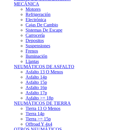
Asfalto 15p
Asfalto 16p
Asfalto 17p
Asfalto >= 18p
NEUMÁTICOS DE TIERRA
Tierra 13 O Menos
Tierra 14p
Tierra >= 15p
Offroad Y 4x4
OTROS NEUMÁTICOS
Otros Tipos De Neumáticos
HABITACULO
Asiento Baquet
Arneses
Volantes
Pedales
Extinción
Resto De Accesorios
EQUIPACIÓN PILOTO/COPILOTO
Packs Completos
Monos De Competición
Botines De Competición
Guantes
Ropa Interior
Cascos