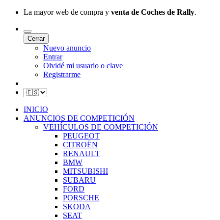
La mayor web de compra y
venta de Coches de Rally
.
Cerrar
Nuevo anuncio
Entrar
Olvidé mi usuario o clave
Registrarme
INICIO
ANUNCIOS DE COMPETICIÓN
VEHÍCULOS DE COMPETICIÓN
PEUGEOT
CITROËN
RENAULT
BMW
MITSUBISHI
SUBARU
FORD
PORSCHE
SKODA
SEAT