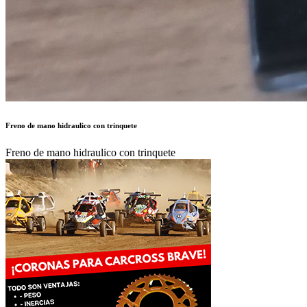
140 €
Autor:
SEAT1430
Publicado en:
Piezas de Competición /
Frenos
Publicado el:
21-Ene-2026 19:22
Referencia:
764462
Visualizaciones:
682
Provincia:
A Coruña
Pais:
España
Teléfono:
686184980