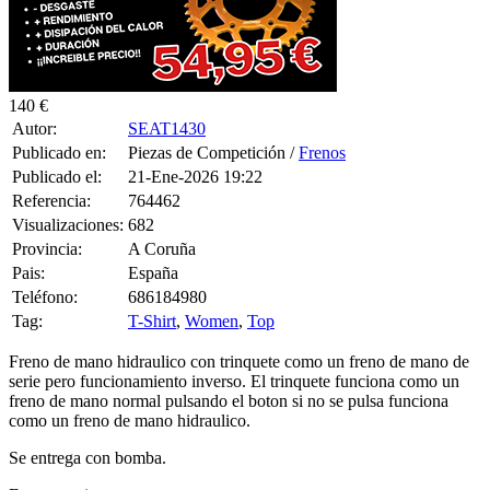
Tag:
T-Shirt
,
Women
,
Top
Freno de mano hidraulico con trinquete como un freno de mano de
serie pero funcionamiento inverso. El trinquete funciona como un
freno de mano normal pulsando el boton si no se pulsa funciona
como un freno de mano hidraulico.
Se entrega con bomba.
Es nuevo sin uso
0 CONSULTAS RECIBIDAS.
HACER UNA PREGUNTA
HAZLE UNA PREGUNTA A SEAT1430 SOBRE
“Freno de
mano hidraulico con trinquete”
Debes estar logueado para poder realizar la consulta