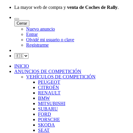
La mayor web de compra y
venta de Coches de Rally
.
Cerrar
Nuevo anuncio
Entrar
Olvidé mi usuario o clave
Registrarme
INICIO
ANUNCIOS DE COMPETICIÓN
VEHÍCULOS DE COMPETICIÓN
PEUGEOT
CITROËN
RENAULT
BMW
MITSUBISHI
SUBARU
FORD
PORSCHE
SKODA
SEAT