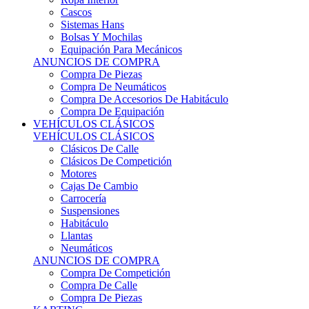
Sistemas Hans
Bolsas Y Mochilas
Equipación Para Mecánicos
ANUNCIOS DE COMPRA
Compra De Piezas
Compra De Neumáticos
Compra De Accesorios De Habitáculo
Compra De Equipación
VEHÍCULOS CLÁSICOS
VEHÍCULOS CLÁSICOS
Clásicos De Calle
Clásicos De Competición
Motores
Cajas De Cambio
Carrocería
Suspensiones
Habitáculo
Llantas
Neumáticos
ANUNCIOS DE COMPRA
Compra De Competición
Compra De Calle
Compra De Piezas
KARTING
KARTING