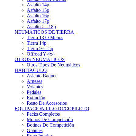
Asfalto 15p
Asfalto 16p
Asfalto 17p
Asfalto >= 18p
NEUMÁTICOS DE TIERRA
Tierra 13 O Menos
Tierra 14p
Tierra >= 15p
Offroad Y 4x4
OTROS NEUMÁTICOS
Otros Tipos De Neumáticos
HABITACULO
Asiento Baquet
Arneses
Volantes
Pedales
Extinción
Resto De Accesorios
EQUIPACIÓN PILOTO/COPILOTO
Packs Completos
Monos De Competición
Botines De Competición
Guantes
Ropa Interior
Cascos