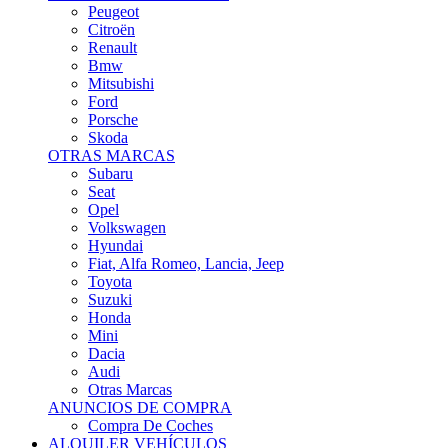
Citroën
Renault
Bmw
Mitsubishi
Ford
Porsche
Skoda
OTRAS MARCAS
Subaru
Seat
Opel
Volkswagen
Hyundai
Fiat, Alfa Romeo, Lancia, Jeep
Toyota
Suzuki
Honda
Mini
Dacia
Audi
Otras Marcas
ANUNCIOS DE COMPRA
Compra De Coches
ALQUILER VEHÍCULOS
ALQUILER VEHÍCULOS