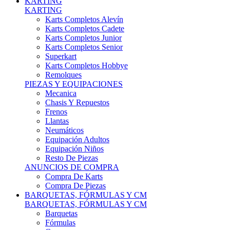
Karts Completos Alevín
Karts Completos Cadete
Karts Completos Junior
Karts Completos Senior
Superkart
Karts Completos Hobbye
Remolques
PIEZAS Y EQUIPACIONES
Mecanica
Chasis Y Repuestos
Frenos
Llantas
Neumáticos
Equipación Adultos
Equipación Niños
Resto De Piezas
ANUNCIOS DE COMPRA
Compra De Karts
Compra De Piezas
BARQUETAS, FÓRMULAS Y CM
BARQUETAS, FÓRMULAS Y CM
Barquetas
Fórmulas
Cm
Prototipos