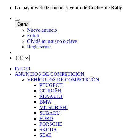
La mayor web de compra y
venta de Coches de Rally
.
Cerrar
Nuevo anuncio
Entrar
Olvidé mi usuario o clave
Registrarme
INICIO
ANUNCIOS DE COMPETICIÓN
VEHÍCULOS DE COMPETICIÓN
PEUGEOT
CITROËN
RENAULT
BMW
MITSUBISHI
SUBARU
FORD
PORSCHE
SKODA
SEAT