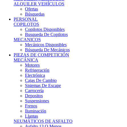
Ofertas
Búsquedas
PERSONAL
COPILOTOS
Copilotos Disponibles
Busqueda De Copilotos
MECANICOS
Mecánicos Disponibles
Búsqueda De Mecánicos
PIEZAS DE COMPETICIÓN
MECÁNICA
Motores
Refrigeración
Electrónica
Cajas De Cambio
Sistemas De Escape
Carrocería
Depositos
Suspensiones
Frenos
Iluminación
Llantas
NEUMÁTICOS DE ASFALTO
Asfalto 13 O Menos
Asfalto 14p