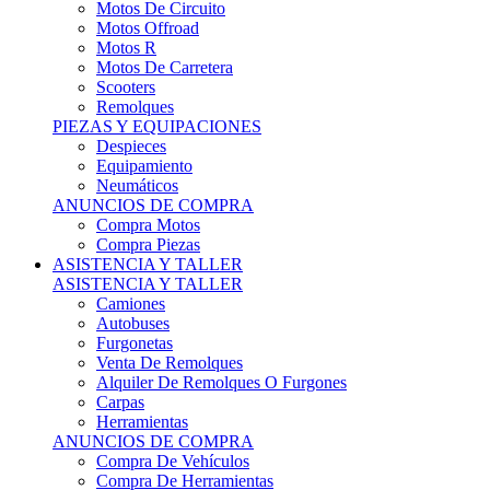
Motos Offroad
Motos R
Motos De Carretera
Scooters
Remolques
PIEZAS Y EQUIPACIONES
Despieces
Equipamiento
Neumáticos
ANUNCIOS DE COMPRA
Compra Motos
Compra Piezas
ASISTENCIA Y TALLER
ASISTENCIA Y TALLER
Camiones
Autobuses
Furgonetas
Venta De Remolques
Alquiler De Remolques O Furgones
Carpas
Herramientas
ANUNCIOS DE COMPRA
Compra De Vehículos
Compra De Herramientas