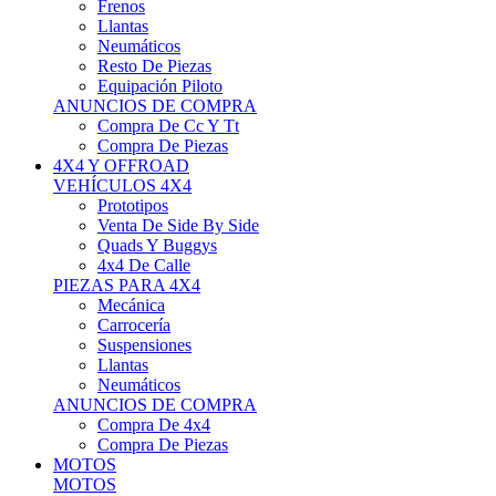
Neumáticos
Resto De Piezas
Equipación Piloto
ANUNCIOS DE COMPRA
Compra De Cc Y Tt
Compra De Piezas
4X4 Y OFFROAD
VEHÍCULOS 4X4
Prototipos
Venta De Side By Side
Quads Y Buggys
4x4 De Calle
PIEZAS PARA 4X4
Mecánica
Carrocería
Suspensiones
Llantas
Neumáticos
ANUNCIOS DE COMPRA
Compra De 4x4
Compra De Piezas
MOTOS
MOTOS
Motos De Circuito