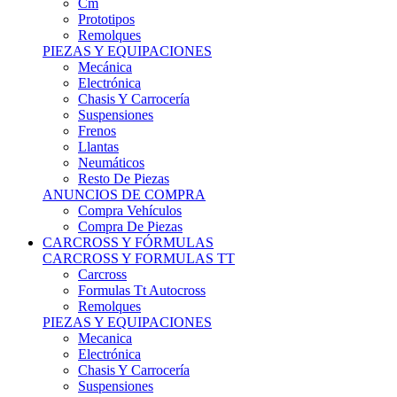
Remolques
PIEZAS Y EQUIPACIONES
Mecánica
Electrónica
Chasis Y Carrocería
Suspensiones
Frenos
Llantas
Neumáticos
Resto De Piezas
ANUNCIOS DE COMPRA
Compra Vehículos
Compra De Piezas
CARCROSS Y FÓRMULAS
CARCROSS Y FORMULAS TT
Carcross
Formulas Tt Autocross
Remolques
PIEZAS Y EQUIPACIONES
Mecanica
Electrónica
Chasis Y Carrocería
Suspensiones
Frenos
Llantas