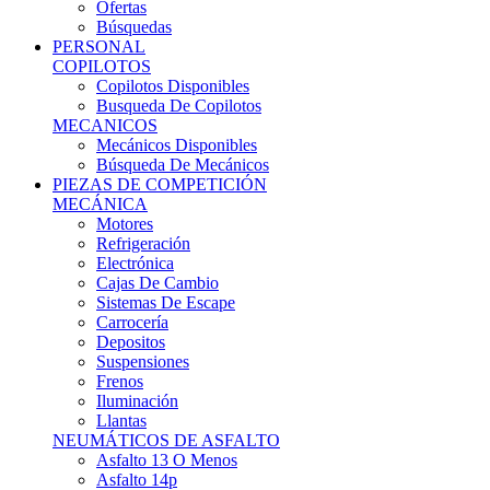
Ofertas
Búsquedas
PERSONAL
COPILOTOS
Copilotos Disponibles
Busqueda De Copilotos
MECANICOS
Mecánicos Disponibles
Búsqueda De Mecánicos
PIEZAS DE COMPETICIÓN
MECÁNICA
Motores
Refrigeración
Electrónica
Cajas De Cambio
Sistemas De Escape
Carrocería
Depositos
Suspensiones
Frenos
Iluminación
Llantas
NEUMÁTICOS DE ASFALTO
Asfalto 13 O Menos
Asfalto 14p