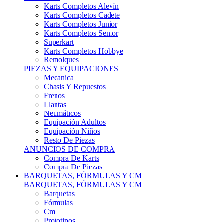
Karts Completos Alevín
Karts Completos Cadete
Karts Completos Junior
Karts Completos Senior
Superkart
Karts Completos Hobbye
Remolques
PIEZAS Y EQUIPACIONES
Mecanica
Chasis Y Repuestos
Frenos
Llantas
Neumáticos
Equipación Adultos
Equipación Niños
Resto De Piezas
ANUNCIOS DE COMPRA
Compra De Karts
Compra De Piezas
BARQUETAS, FÓRMULAS Y CM
BARQUETAS, FÓRMULAS Y CM
Barquetas
Fórmulas
Cm
Prototipos