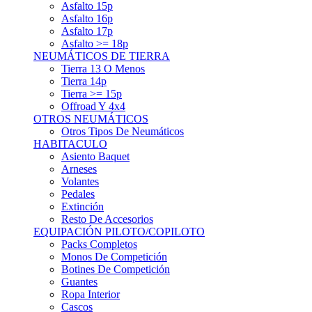
Asfalto 15p
Asfalto 16p
Asfalto 17p
Asfalto >= 18p
NEUMÁTICOS DE TIERRA
Tierra 13 O Menos
Tierra 14p
Tierra >= 15p
Offroad Y 4x4
OTROS NEUMÁTICOS
Otros Tipos De Neumáticos
HABITACULO
Asiento Baquet
Arneses
Volantes
Pedales
Extinción
Resto De Accesorios
EQUIPACIÓN PILOTO/COPILOTO
Packs Completos
Monos De Competición
Botines De Competición
Guantes
Ropa Interior
Cascos