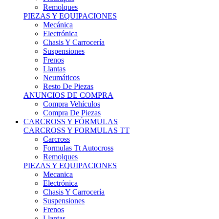
Remolques
PIEZAS Y EQUIPACIONES
Mecánica
Electrónica
Chasis Y Carrocería
Suspensiones
Frenos
Llantas
Neumáticos
Resto De Piezas
ANUNCIOS DE COMPRA
Compra Vehículos
Compra De Piezas
CARCROSS Y FÓRMULAS
CARCROSS Y FORMULAS TT
Carcross
Formulas Tt Autocross
Remolques
PIEZAS Y EQUIPACIONES
Mecanica
Electrónica
Chasis Y Carrocería
Suspensiones
Frenos
Llantas