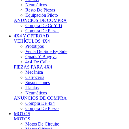
Neumáticos
Resto De Piezas
Equipación Piloto
ANUNCIOS DE COMPRA
Compra De Cc Y Tt
Compra De Piezas
4X4 Y OFFROAD
VEHÍCULOS 4X4
Prototipos
Venta De Side By Side
Quads Y Buggys
4x4 De Calle
PIEZAS PARA 4X4
Mecánica
Carrocería
Suspensiones
Llantas
Neumáticos
ANUNCIOS DE COMPRA
Compra De 4x4
Compra De Piezas
MOTOS
MOTOS
Motos De Circuito