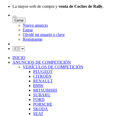
La mayor web de compra y
venta de Coches de Rally
.
Cerrar
Nuevo anuncio
Entrar
Olvidé mi usuario o clave
Registrarme
INICIO
ANUNCIOS DE COMPETICIÓN
VEHÍCULOS DE COMPETICIÓN
PEUGEOT
CITROËN
RENAULT
BMW
MITSUBISHI
SUBARU
FORD
PORSCHE
SKODA
SEAT