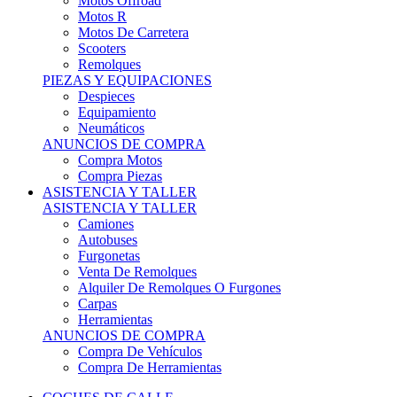
Motos Offroad
Motos R
Motos De Carretera
Scooters
Remolques
PIEZAS Y EQUIPACIONES
Despieces
Equipamiento
Neumáticos
ANUNCIOS DE COMPRA
Compra Motos
Compra Piezas
ASISTENCIA Y TALLER
ASISTENCIA Y TALLER
Camiones
Autobuses
Furgonetas
Venta De Remolques
Alquiler De Remolques O Furgones
Carpas
Herramientas
ANUNCIOS DE COMPRA
Compra De Vehículos
Compra De Herramientas