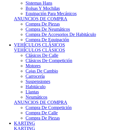
Sistemas Hans
Bolsas Y Mochilas
Equipación Para Mecánicos
ANUNCIOS DE COMPRA
Compra De Piezas
Compra De Neumáticos
Compra De Accesorios De Habitáculo
Compra De Equipación
VEHÍCULOS CLÁSICOS
VEHÍCULOS CLÁSICOS
Clásicos De Calle
Clásicos De Competición
Motores
Cajas De Cambio
Carrocería
Suspensiones
Habitáculo
Llantas
Neumáticos
ANUNCIOS DE COMPRA
Compra De Competición
Compra De Calle
Compra De Piezas
KARTING
KARTING