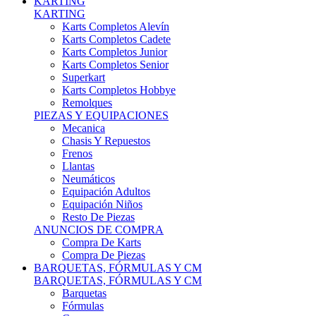
Karts Completos Alevín
Karts Completos Cadete
Karts Completos Junior
Karts Completos Senior
Superkart
Karts Completos Hobbye
Remolques
PIEZAS Y EQUIPACIONES
Mecanica
Chasis Y Repuestos
Frenos
Llantas
Neumáticos
Equipación Adultos
Equipación Niños
Resto De Piezas
ANUNCIOS DE COMPRA
Compra De Karts
Compra De Piezas
BARQUETAS, FÓRMULAS Y CM
BARQUETAS, FÓRMULAS Y CM
Barquetas
Fórmulas
Cm
Prototipos