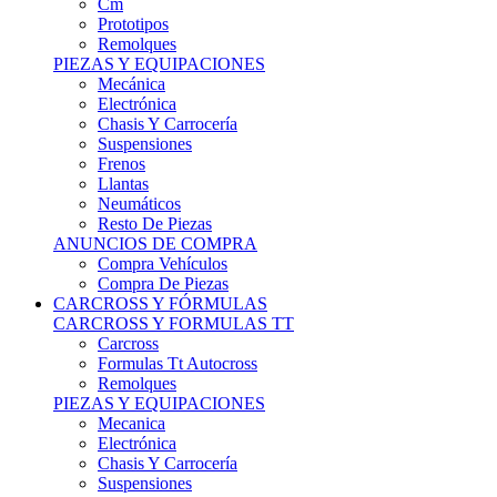
Remolques
PIEZAS Y EQUIPACIONES
Mecánica
Electrónica
Chasis Y Carrocería
Suspensiones
Frenos
Llantas
Neumáticos
Resto De Piezas
ANUNCIOS DE COMPRA
Compra Vehículos
Compra De Piezas
CARCROSS Y FÓRMULAS
CARCROSS Y FORMULAS TT
Carcross
Formulas Tt Autocross
Remolques
PIEZAS Y EQUIPACIONES
Mecanica
Electrónica
Chasis Y Carrocería
Suspensiones
Frenos
Llantas