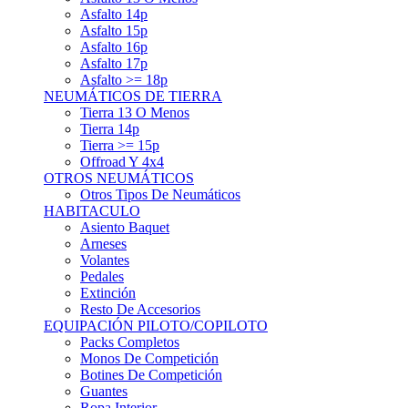
Asfalto 15p
Asfalto 16p
Asfalto 17p
Asfalto >= 18p
NEUMÁTICOS DE TIERRA
Tierra 13 O Menos
Tierra 14p
Tierra >= 15p
Offroad Y 4x4
OTROS NEUMÁTICOS
Otros Tipos De Neumáticos
HABITACULO
Asiento Baquet
Arneses
Volantes
Pedales
Extinción
Resto De Accesorios
EQUIPACIÓN PILOTO/COPILOTO
Packs Completos
Monos De Competición
Botines De Competición
Guantes
Ropa Interior
Cascos