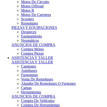
Motos Offroad
Motos R
Motos De Carretera
Scooters
Remolques
PIEZAS Y EQUIPACIONES
Despieces
Equipamiento
Neumáticos
ANUNCIOS DE COMPRA
Compra Motos
Compra Piezas
ASISTENCIA Y TALLER
ASISTENCIA Y TALLER
Camiones
Autobuses
Furgonetas
Venta De Remolques
Alquiler De Remolques O Furgones
Carpas
Herramientas
ANUNCIOS DE COMPRA
Compra De Vehículos
Compra De Herramientas