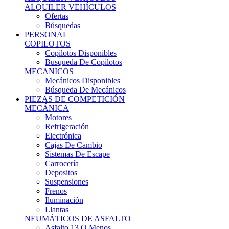
Ofertas
Búsquedas
PERSONAL
COPILOTOS
Copilotos Disponibles
Busqueda De Copilotos
MECANICOS
Mecánicos Disponibles
Búsqueda De Mecánicos
PIEZAS DE COMPETICIÓN
MECÁNICA
Motores
Refrigeración
Electrónica
Cajas De Cambio
Sistemas De Escape
Carrocería
Depositos
Suspensiones
Frenos
Iluminación
Llantas
NEUMÁTICOS DE ASFALTO
Asfalto 13 O Menos
Asfalto 14p