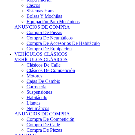
Sistemas Hans
Bolsas Y Mochilas
Equipación Para Mecánicos
ANUNCIOS DE COMPRA
Compra De Piezas
Compra De Neumáticos
Compra De Accesorios De Habitáculo
Compra De Equipación
VEHÍCULOS CLÁSICOS
VEHÍCULOS CLÁSICOS
Clásicos De Calle
Clásicos De Competición
Motores
Cajas De Cambio
Carrocería
Suspensiones
Habitáculo
Llantas
Neumáticos
ANUNCIOS DE COMPRA
Compra De Competición
Compra De Calle
Compra De Piezas
KARTING
KARTING