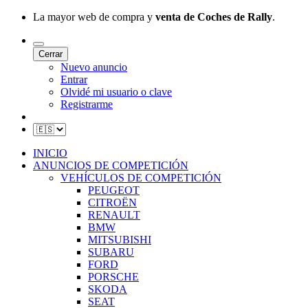
La mayor web de compra y
venta de Coches de Rally
.
Cerrar
Nuevo anuncio
Entrar
Olvidé mi usuario o clave
Registrarme
INICIO
ANUNCIOS DE COMPETICIÓN
VEHÍCULOS DE COMPETICIÓN
PEUGEOT
CITROËN
RENAULT
BMW
MITSUBISHI
SUBARU
FORD
PORSCHE
SKODA
SEAT