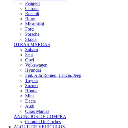
Citroën
Renault
Bmw
Mitsubishi
Ford
Porsche
Skoda
OTRAS MARCAS
Subaru
Seat
Opel
Volkswagen
Hyundai
Fiat, Alfa Romeo, Lancia, Jeep
Toyota
Suzuki
Honda
Mini
Dacia
Audi
Otras Marcas
ANUNCIOS DE COMPRA
Compra De Coches
ALQUILER VEHÍCULOS
ALQUILER VEHÍCULOS