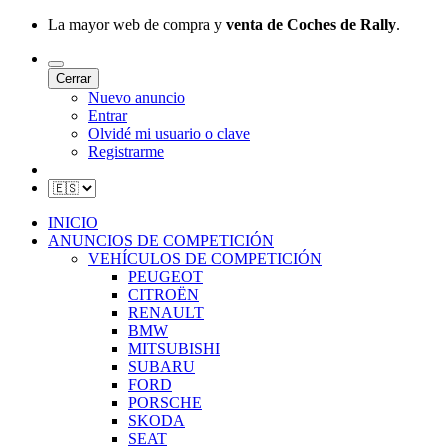
La mayor web de compra y
venta de Coches de Rally
.
Cerrar
Nuevo anuncio
Entrar
Olvidé mi usuario o clave
Registrarme
INICIO
ANUNCIOS DE COMPETICIÓN
VEHÍCULOS DE COMPETICIÓN
PEUGEOT
CITROËN
RENAULT
BMW
MITSUBISHI
SUBARU
FORD
PORSCHE
SKODA
SEAT