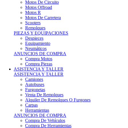
Motos Offroad
Motos R
Motos De Carretera
Scooters
Remolques
PIEZAS Y EQUIPACIONES
Despieces
Equipamiento
Neumáticos
ANUNCIOS DE COMPRA
Compra Motos
Compra Piezas
ASISTENCIA Y TALLER
ASISTENCIA Y TALLER
Camiones
Autobuses
Furgonetas
Venta De Remolques
Alquiler De Remolques O Furgones
Carpas
Herramientas
ANUNCIOS DE COMPRA
Compra De Vehículos
Compra De Herramientas