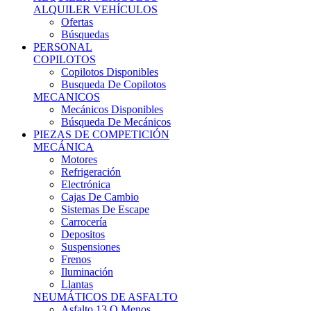
Ofertas
Búsquedas
PERSONAL
COPILOTOS
Copilotos Disponibles
Busqueda De Copilotos
MECANICOS
Mecánicos Disponibles
Búsqueda De Mecánicos
PIEZAS DE COMPETICIÓN
MECÁNICA
Motores
Refrigeración
Electrónica
Cajas De Cambio
Sistemas De Escape
Carrocería
Depositos
Suspensiones
Frenos
Iluminación
Llantas
NEUMÁTICOS DE ASFALTO
Asfalto 13 O Menos
Asfalto 14p