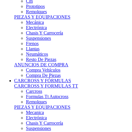
Remolques
PIEZAS Y EQUIPACIONES
Mecánica
Electrónica
Chasis Y Carrocería
Suspensiones
Frenos
Llantas
Neumáticos
Resto De Piezas
ANUNCIOS DE COMPRA
Compra Vehículos
Compra De Piezas
CARCROSS Y FÓRMULAS
CARCROSS Y FORMULAS TT
Carcross
Formulas Tt Autocross
Remolques
PIEZAS Y EQUIPACIONES
Mecanica
Electrónica
Chasis Y Carrocería
Suspensiones
Frenos
Llantas