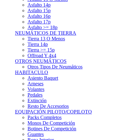
Asfalto 15p
Asfalto 16p
Asfalto 17p
Asfalto >= 18p
NEUMÁTICOS DE TIERRA
Tierra 13 O Menos
Tierra 14p
Tierra >= 15p
Offroad Y 4x4
OTROS NEUMÁTICOS
Otros Tipos De Neumáticos
HABITACULO
Asiento Baquet
Arneses
Volantes
Pedales
Extinción
Resto De Accesorios
EQUIPACIÓN PILOTO/COPILOTO
Packs Completos
Monos De Competición
Botines De Competición
Guantes
Ropa Interior
Cascos