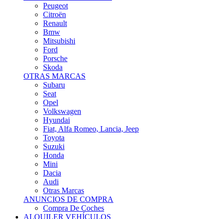
Citroën
Renault
Bmw
Mitsubishi
Ford
Porsche
Skoda
OTRAS MARCAS
Subaru
Seat
Opel
Volkswagen
Hyundai
Fiat, Alfa Romeo, Lancia, Jeep
Toyota
Suzuki
Honda
Mini
Dacia
Audi
Otras Marcas
ANUNCIOS DE COMPRA
Compra De Coches
ALQUILER VEHÍCULOS
ALQUILER VEHÍCULOS