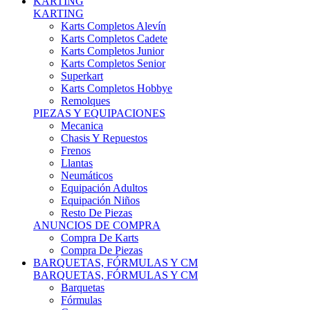
Karts Completos Alevín
Karts Completos Cadete
Karts Completos Junior
Karts Completos Senior
Superkart
Karts Completos Hobbye
Remolques
PIEZAS Y EQUIPACIONES
Mecanica
Chasis Y Repuestos
Frenos
Llantas
Neumáticos
Equipación Adultos
Equipación Niños
Resto De Piezas
ANUNCIOS DE COMPRA
Compra De Karts
Compra De Piezas
BARQUETAS, FÓRMULAS Y CM
BARQUETAS, FÓRMULAS Y CM
Barquetas
Fórmulas
Cm
Prototipos