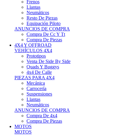
Neumáticos
Resto De Piezas
Equipación Piloto
ANUNCIOS DE COMPRA
Compra De Cc Y Tt
Compra De Piezas
4X4 Y OFFROAD
VEHÍCULOS 4X4
Prototipos
Venta De Side By Side
Quads Y Buggys
4x4 De Calle
PIEZAS PARA 4X4
Mecánica
Carrocería
Suspensiones
Llantas
Neumáticos
ANUNCIOS DE COMPRA
Compra De 4x4
Compra De Piezas
MOTOS
MOTOS
Motos De Circuito