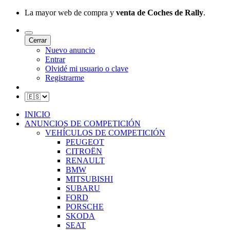
La mayor web de compra y
venta de Coches de Rally
.
Cerrar
Nuevo anuncio
Entrar
Olvidé mi usuario o clave
Registrarme
INICIO
ANUNCIOS DE COMPETICIÓN
VEHÍCULOS DE COMPETICIÓN
PEUGEOT
CITROËN
RENAULT
BMW
MITSUBISHI
SUBARU
FORD
PORSCHE
SKODA
SEAT