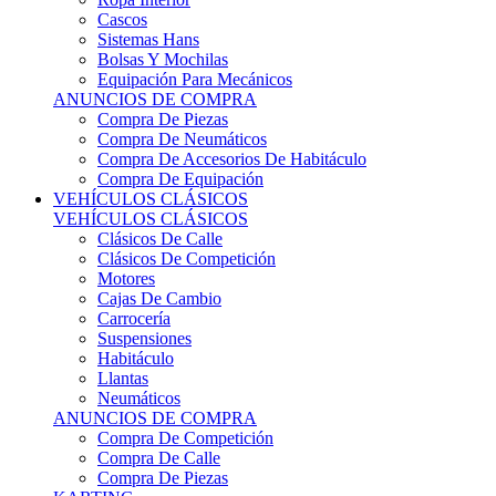
Sistemas Hans
Bolsas Y Mochilas
Equipación Para Mecánicos
ANUNCIOS DE COMPRA
Compra De Piezas
Compra De Neumáticos
Compra De Accesorios De Habitáculo
Compra De Equipación
VEHÍCULOS CLÁSICOS
VEHÍCULOS CLÁSICOS
Clásicos De Calle
Clásicos De Competición
Motores
Cajas De Cambio
Carrocería
Suspensiones
Habitáculo
Llantas
Neumáticos
ANUNCIOS DE COMPRA
Compra De Competición
Compra De Calle
Compra De Piezas
KARTING
KARTING