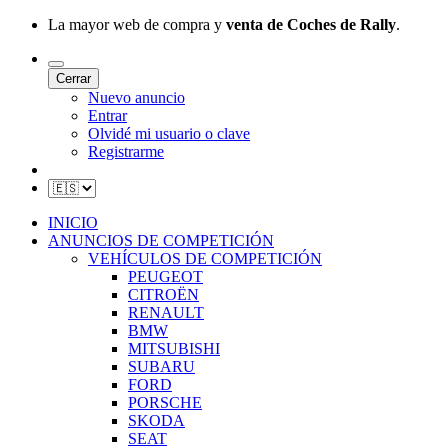
La mayor web de compra y
venta de Coches de Rally
.
Cerrar
Nuevo anuncio
Entrar
Olvidé mi usuario o clave
Registrarme
INICIO
ANUNCIOS DE COMPETICIÓN
VEHÍCULOS DE COMPETICIÓN
PEUGEOT
CITROËN
RENAULT
BMW
MITSUBISHI
SUBARU
FORD
PORSCHE
SKODA
SEAT